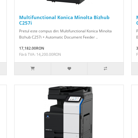
Multifunctional Konica Minolta Bizhub
C257i
Pretul este compus din: Multifunctional Konica Minolta
P
Bizhub C257i + Automatic Document Feeder ..
17,182.00RON
Fără TVA: 14,200.00RON