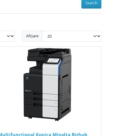
Search
Afișare
Multifunctional Konica Minolta Bizhub