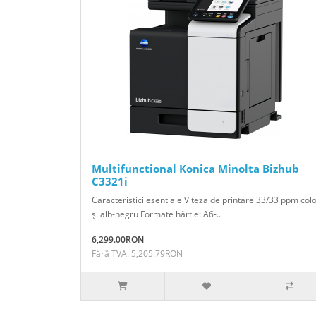
Multifunctional Konica Minolta Bizhub
C3321i
Caracteristici esentiale Viteza de printare 33/33 ppm col
şi alb-negru Formate hârtie: A6-..
6,299.00RON
Fără TVA: 5,205.79RON