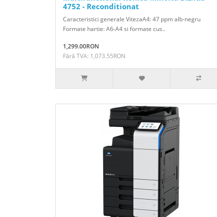
4752 - Reconditionat
Caracteristici generale VitezaA4: 47 ppm alb-negru
Formate hartie: A6-A4 si formate cus..
1,299.00RON
Fără TVA: 1,073.55RON