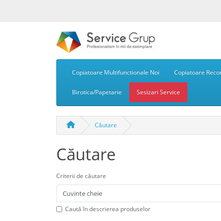
Copiatoare Multifunctionale Noi
Copiatoare Recon
Birotica/Papetarie
Sesizari Service
Căutare
Căutare
Criterii de căutare
Caută în descrierea produselor