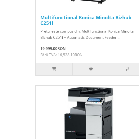
Multifunctional Konica Minolta Bizhub
C251i
Pretul este compus din: Multifunctional Konica Minolta
Bizhub C251i + Automatic Document Feeder ..
19,999.00RON
Fără TVA: 16,528.10RON