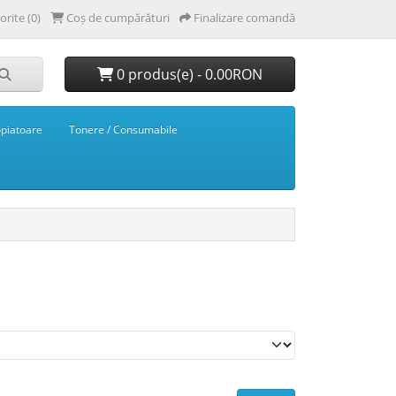
orite (0)
Coș de cumpărături
Finalizare comandă
0 produs(e) - 0.00RON
opiatoare
Tonere / Consumabile