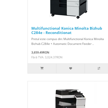
Multifunctional Konica Minolta Bizhub
C284e - Reconditionat
Pretul este compus din: Multifunctional Konica Minolta
Bizhub C284e + Automatic Document Feeder ..
3,659.49RON
Fără TVA: 3,024.37RON