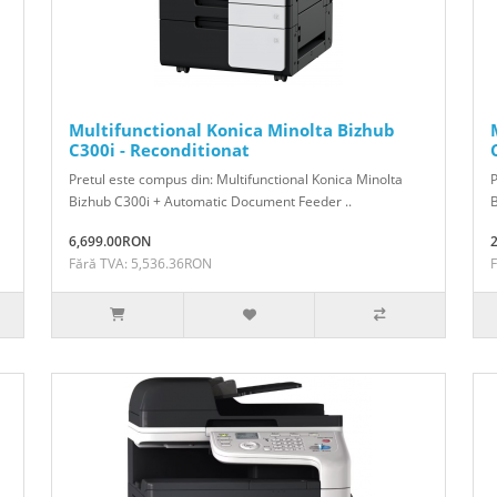
Multifunctional Konica Minolta Bizhub
C300i - Reconditionat
Pretul este compus din: Multifunctional Konica Minolta
P
Bizhub C300i + Automatic Document Feeder ..
B
6,699.00RON
Fără TVA: 5,536.36RON