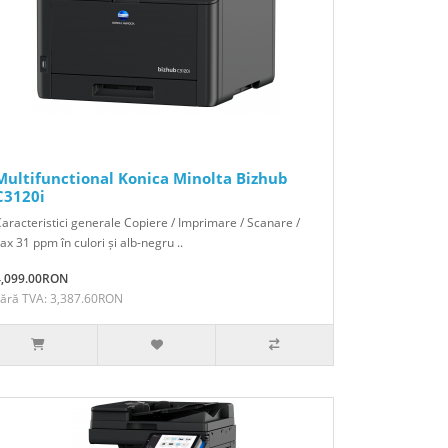
Multifunctional Konica Minolta Bizhub
C3120i
aracteristici generale Copiere / Imprimare / Scanare /
ax 31 ppm în culori și alb-negru ..
4,099.00RON
Fără TVA: 3,387.60RON