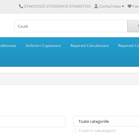
Contul meu
Fav
0744555525 0755059970 0744497555
ditionate
Inchirieri Copiatoare
Reparatii Calculatoare
Reparatii C
Caută în subcategorii