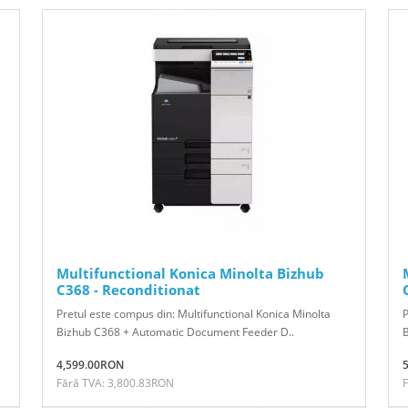
Multifunctional Konica Minolta Bizhub
C368 - Reconditionat
Pretul este compus din: Multifunctional Konica Minolta
P
Bizhub C368 + Automatic Document Feeder D..
B
4,599.00RON
Fără TVA: 3,800.83RON