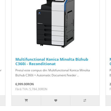
Multifunctional Konica Minolta Bizhub
C360i - Reconditionat
or
Pretul este compus din: Multifunctional Konica Minolta
P
Bizhub C360i + Automatic Document Feeder ..
B
6,999.00RON
Fără TVA: 5,784.30RON