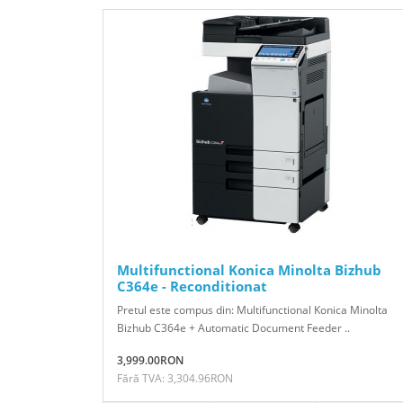
Multifunctional Konica Minolta Bizhub
C364e - Reconditionat
Pretul este compus din: Multifunctional Konica Minolta
Bizhub C364e + Automatic Document Feeder ..
3,999.00RON
Fără TVA: 3,304.96RON