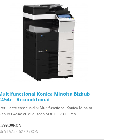
Multifunctional Konica Minolta Bizhub
C454e - Reconditionat
retul este compus din: Multifunctional Konica Minolta
izhub C454e cu dual scan ADF DF-701 + Ma..
5,599.00RON
Fără TVA: 4,627.27RON