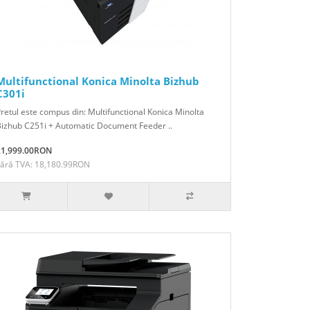
Multifunctional Konica Minolta Bizhub
C301i
retul este compus din: Multifunctional Konica Minolta
izhub C251i + Automatic Document Feeder ..
21,999.00RON
Fără TVA: 18,180.99RON