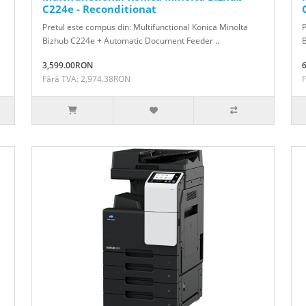
C224e - Reconditionat
Pretul este compus din: Multifunctional Konica Minolta
P
Bizhub C224e + Automatic Document Feeder ..
B
3,599.00RON
Fără TVA: 2,974.38RON