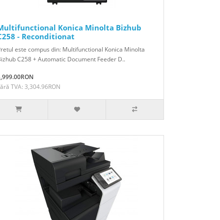
Multifunctional Konica Minolta Bizhub
C258 - Reconditionat
retul este compus din: Multifunctional Konica Minolta
Bizhub C258 + Automatic Document Feeder D..
3,999.00RON
Fără TVA: 3,304.96RON