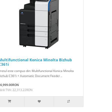
Multifunctional Konica Minolta Bizhub
C361i
retul este compus din: Multifunctional Konica Minolta
izhub C361i + Automatic Document Feeder ..
26,999.00RON
Fără TVA: 22,313.22RON