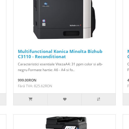
Multifunctional Konica Minolta Bizhub
C3110 - Reconditionat
Caracteristici esentiale VitezaA4: 31 ppm color si alb-
C
negru Formate hartie: A6 - A4 si fo..
F
999.00RON
Fără TVA: 825.62RON