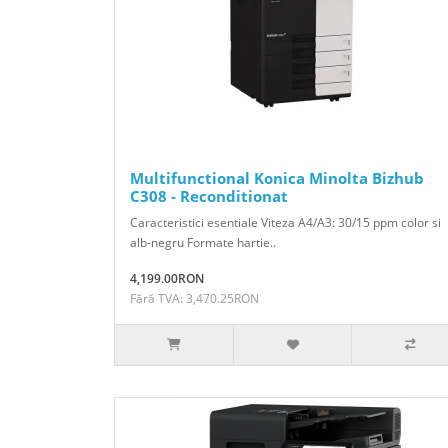
Multifunctional Konica Minolta Bizhub
C308 - Reconditionat
Caracteristici esentiale Viteza A4/A3: 30/15 ppm color si
alb-negru Formate hartie..
4,199.00RON
Fără TVA: 3,470.25RON