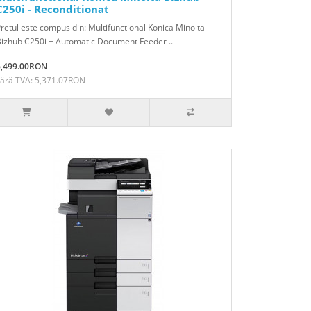
C250i - Reconditionat
retul este compus din: Multifunctional Konica Minolta
izhub C250i + Automatic Document Feeder ..
6,499.00RON
Fără TVA: 5,371.07RON