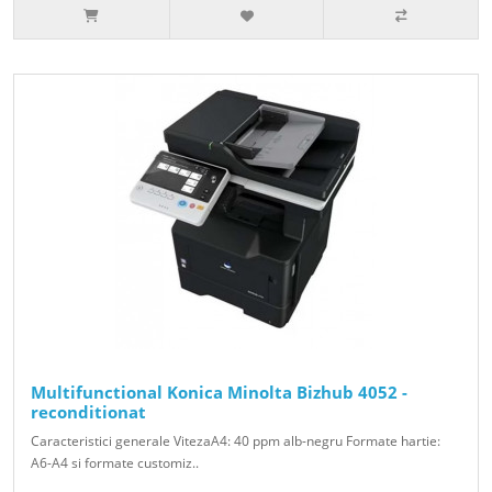
Multifunctional Konica Minolta Bizhub 4052 -
reconditionat
Caracteristici generale VitezaA4: 40 ppm alb-negru Formate hartie:
A6-A4 si formate customiz..