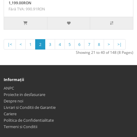
1,199.00RON
Fără TVA: 990.91RON
|<
<
1
2
3
4
5
6
7
8
>
>|
Showing 21 to 40 of 148 (8 Pages)
Informații
ANPC
Proiecte in desfasurare
Despre noi
Livrari si Conditii de Garantie
Cariere
Politica de Confidentialitate
Termeni si Conditii