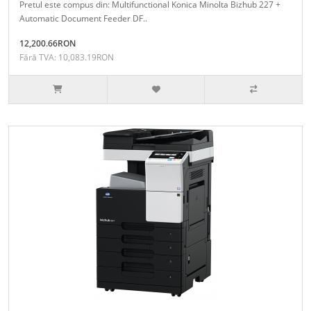
Pretul este compus din: Multifunctional Konica Minolta Bizhub 227 +
Automatic Document Feeder DF..
12,200.66RON
Fără TVA: 10,083.19RON