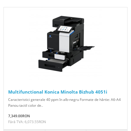
Multifunctional Konica Minolta Bizhub 4051i
Caracteristici generale 40 ppm în alb-negru Formate de hârtie: A6-A4
Panou tactil color de..
7,349.00RON
Fără TVA: 6,073.55RON