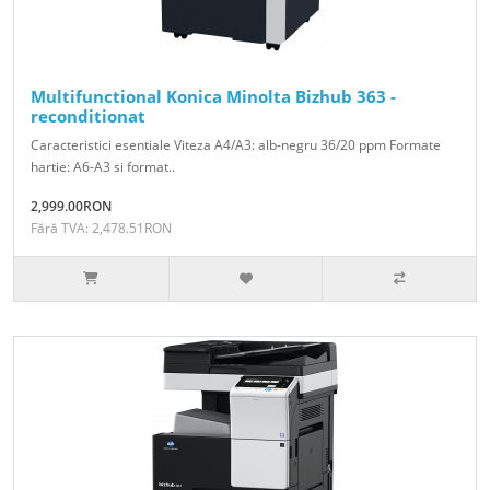
Multifunctional Konica Minolta Bizhub 363 -
reconditionat
Caracteristici esentiale Viteza A4/A3: alb-negru 36/20 ppm Formate
hartie: A6-A3 si format..
2,999.00RON
Fără TVA: 2,478.51RON