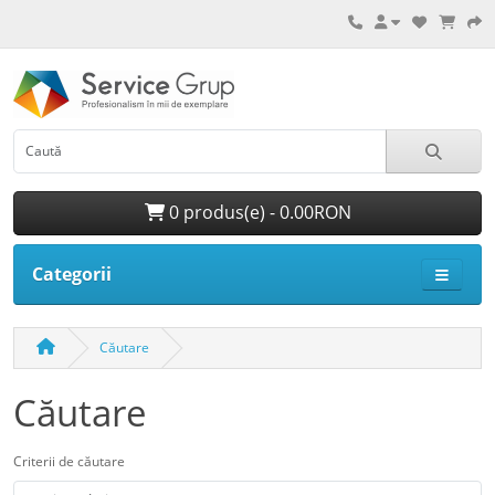
0 produs(e) - 0.00RON
Categorii
Căutare
Căutare
Criterii de căutare