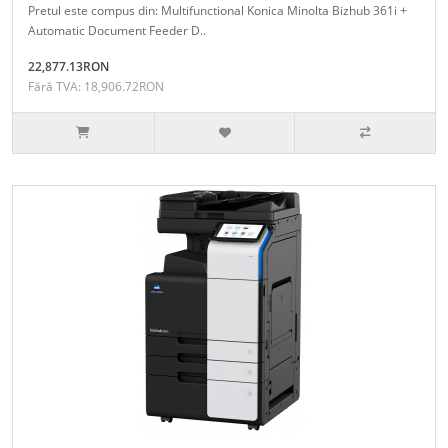
Pretul este compus din: Multifunctional Konica Minolta Bizhub 361i +
Automatic Document Feeder D..
22,877.13RON
Fără TVA: 18,906.72RON