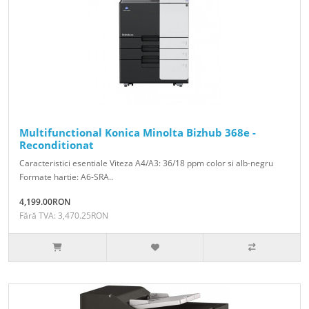
Multifunctional Konica Minolta Bizhub 368e -
Reconditionat
Caracteristici esentiale Viteza A4/A3: 36/18 ppm color si alb-negru
Formate hartie: A6-SRA..
4,199.00RON
Fără TVA: 3,470.25RON