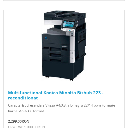
Multifunctional Konica Minolta Bizhub 223 -
reconditionat
Caracteristici esentiale Viteza A4/A3: alb-negru 22/14 ppm Formate
hartie: A6-A3 si format..
2,299.00RON
Fără TVA: 1,900.00RON