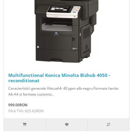
Multifunctional Konica Minolta Bizhub 4050 -
reconditionat
Caracteristici generale VitezaA4: 40 ppm alb-negru Formate hartie:
A6-A4 si formate customiz..
999.00RON
Fără TVA: 825.62RON