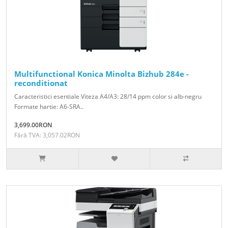
Multifunctional Konica Minolta Bizhub 284e -
reconditionat
Caracteristici esentiale Viteza A4/A3: 28/14 ppm color si alb-negru
Formate hartie: A6-SRA..
3,699.00RON
Fără TVA: 3,057.02RON