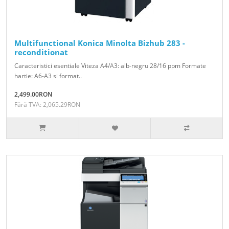
Multifunctional Konica Minolta Bizhub 283 -
reconditionat
Caracteristici esentiale Viteza A4/A3: alb-negru 28/16 ppm Formate
hartie: A6-A3 si format..
2,499.00RON
Fără TVA: 2,065.29RON