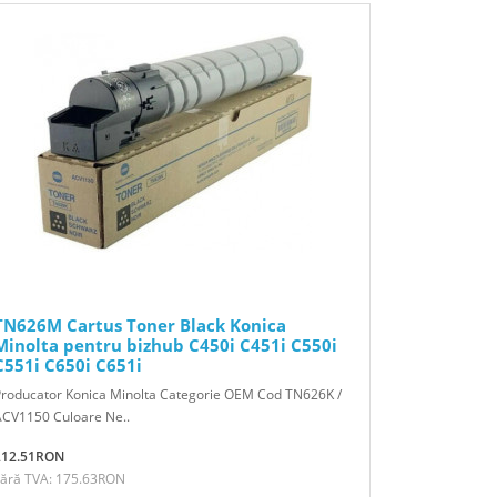
TN626M Cartus Toner Black Konica
Minolta pentru bizhub C450i C451i C550i
C551i C650i C651i
Producator Konica Minolta Categorie OEM Cod TN626K /
ACV1150 Culoare Ne..
212.51RON
Fără TVA: 175.63RON