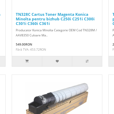
a
TN328C Cartus Toner Magenta Konica
Minolta pentru bizhub C250i C251i C300i
C301i C360i C361i
Producator Konica Minolta Categorie OEM Cod TN328M /
AAV8350 Culoare Ma..
549.00RON
Fără TVA: 453.72RON