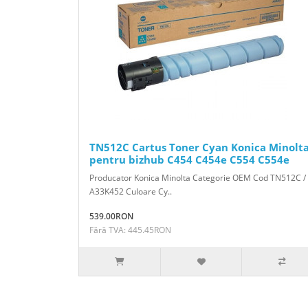
TN512C Cartus Toner Cyan Konica Minolt
pentru bizhub C454 C454e C554 C554e
Producator Konica Minolta Categorie OEM Cod TN512C /
A33K452 Culoare Cy..
539.00RON
Fără TVA: 445.45RON