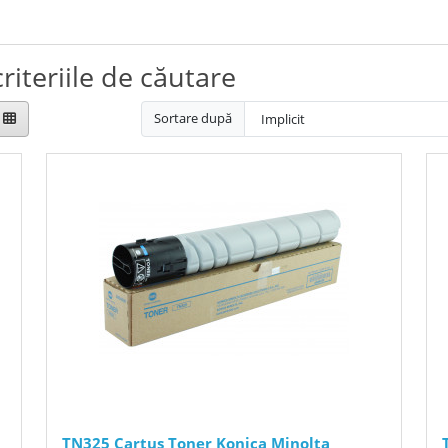
riteriile de căutare
Sortare după
TN325 Cartus Toner Konica Minolta