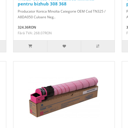
pentru bizhub 308 368
Producator Konica Minolta Categorie OEM Cod TN325 /
A8DA050 Culoare Neg..
A
324.36RON
Fără TVA: 268.07RON