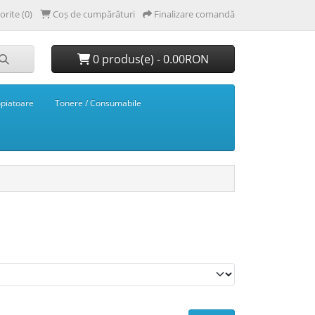
orite (0)
Coș de cumpărături
Finalizare comandă
0 produs(e) - 0.00RON
opiatoare
Tonere / Consumabile