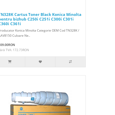
TN328K Cartus Toner Black Konica Minolta
pentru bizhub C250i C251i C300i C301i
C360i C361i
Producator Konica Minolta Categorie OEM Cod TN328K /
AAV8150 Culoare Ne..
209.00RON
Fără TVA: 172.73RON