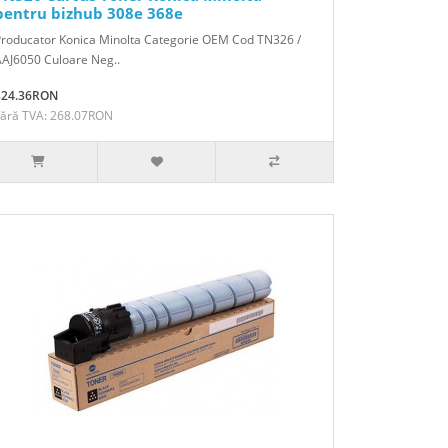
pentru bizhub 308e 368e
Producator Konica Minolta Categorie OEM Cod TN326 /
AJ6050 Culoare Neg..
324.36RON
Fără TVA: 268.07RON