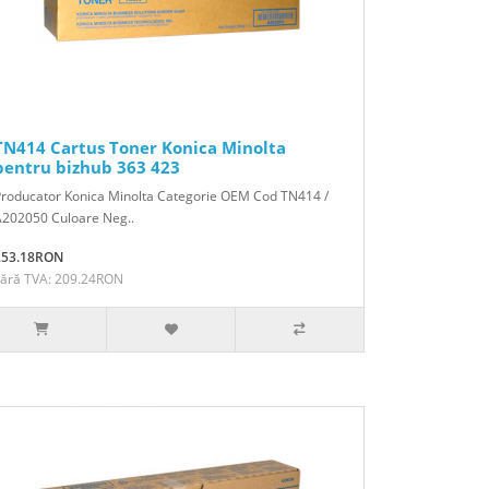
TN414 Cartus Toner Konica Minolta
pentru bizhub 363 423
Producator Konica Minolta Categorie OEM Cod TN414 /
A202050 Culoare Neg..
253.18RON
Fără TVA: 209.24RON