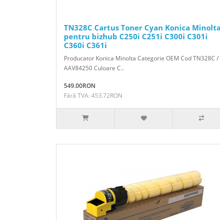
TN328C Cartus Toner Cyan Konica Minolt
pentru bizhub C250i C251i C300i C301i
C360i C361i
Producator Konica Minolta Categorie OEM Cod TN328C /
AAV84250 Culoare C..
549.00RON
Fără TVA: 453.72RON