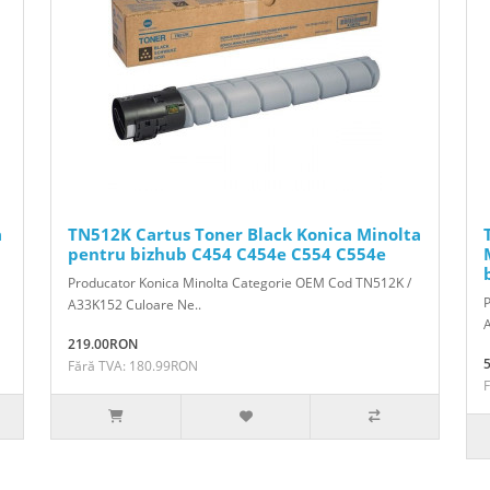
a
TN512K Cartus Toner Black Konica Minolta
pentru bizhub C454 C454e C554 C554e
Producator Konica Minolta Categorie OEM Cod TN512K /
A33K152 Culoare Ne..
219.00RON
Fără TVA: 180.99RON