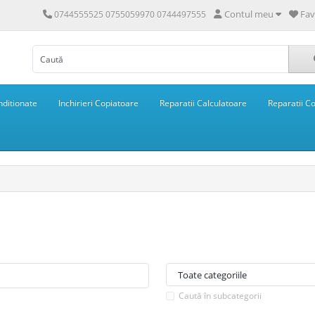
Contul meu
Fav
0744555525 0755059970 0744497555
ditionate
Inchirieri Copiatoare
Reparatii Calculatoare
Reparatii C
Caută în subcategorii