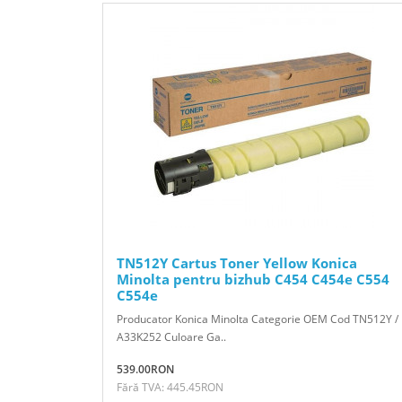
TN512Y Cartus Toner Yellow Konica
Minolta pentru bizhub C454 C454e C554
C554e
Producator Konica Minolta Categorie OEM Cod TN512Y /
A33K252 Culoare Ga..
539.00RON
Fără TVA: 445.45RON