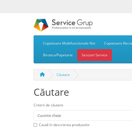
Copiatoare Multifunctionale Noi
Copiatoare Recon
Birotica/Papetarie
Sesizari Service
Căutare
Căutare
Criterii de căutare
Caută în descrierea produselor