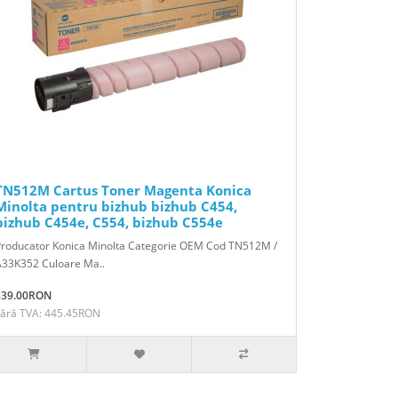
TN512M Cartus Toner Magenta Konica
Minolta pentru bizhub bizhub C454,
bizhub C454e, C554, bizhub C554e
Producator Konica Minolta Categorie OEM Cod TN512M /
A33K352 Culoare Ma..
539.00RON
Fără TVA: 445.45RON