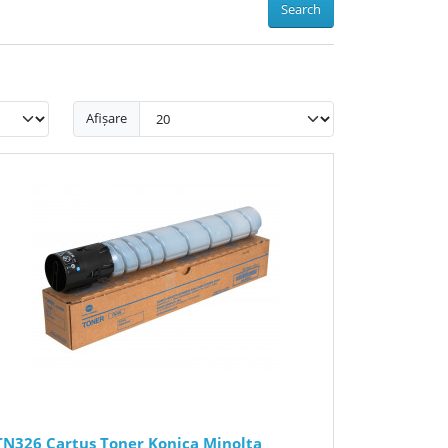
Search
Afișare
TN326 Cartus Toner Konica Minolta