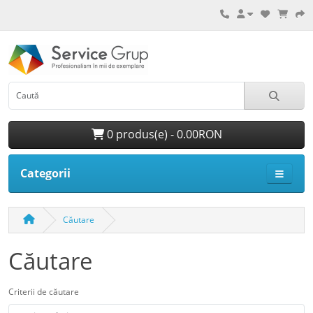
0 produs(e) - 0.00RON
Categorii
Căutare
Căutare
Criterii de căutare