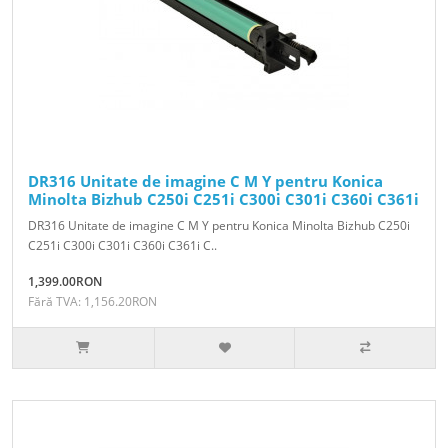
DR316 Unitate de imagine C M Y pentru Konica
Minolta Bizhub C250i C251i C300i C301i C360i C361i
DR316 Unitate de imagine C M Y pentru Konica Minolta Bizhub C250i
C251i C300i C301i C360i C361i C..
1,399.00RON
Fără TVA: 1,156.20RON