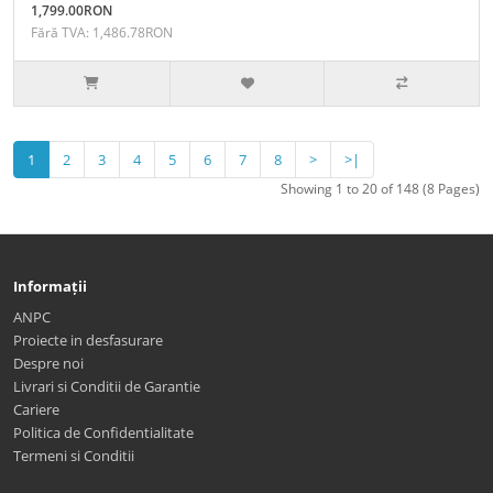
1,799.00RON
Fără TVA: 1,486.78RON
1
2
3
4
5
6
7
8
>
>|
Showing 1 to 20 of 148 (8 Pages)
Informații
ANPC
Proiecte in desfasurare
Despre noi
Livrari si Conditii de Garantie
Cariere
Politica de Confidentialitate
Termeni si Conditii