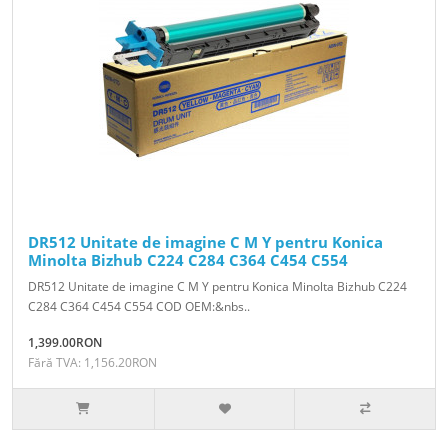
DR512 Unitate de imagine C M Y pentru Konica
Minolta Bizhub C224 C284 C364 C454 C554
DR512 Unitate de imagine C M Y pentru Konica Minolta Bizhub C224
C284 C364 C454 C554 COD OEM:&nbs..
1,399.00RON
Fără TVA: 1,156.20RON