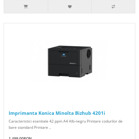
Imprimanta Konica Minolta Bizhub 4201i
Caracteristici esentiale 42 ppm A4 Alb-negru Printare codurilor de
bare standard Printare ..
1,499.00RON