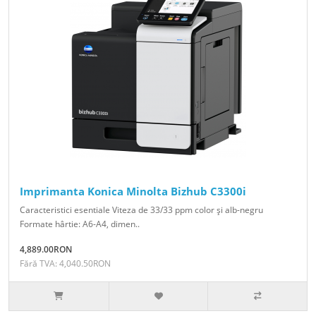
Imprimanta Konica Minolta Bizhub C3300i
Caracteristici esentiale Viteza de 33/33 ppm color şi alb-negru
Formate hârtie: A6-A4, dimen..
4,889.00RON
Fără TVA: 4,040.50RON