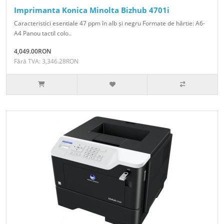
Imprimanta Konica Minolta Bizhub 4701i
Caracteristici esentiale 47 ppm în alb și negru Formate de hârtie: A6-
A4 Panou tactil colo..
4,049.00RON
Fără TVA: 3,346.28RON