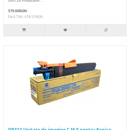
DR312K Producator ..
579.00RON
Fără TVA: 478.51RON
DR313 Unitate de imagine C M Y pentru Konica