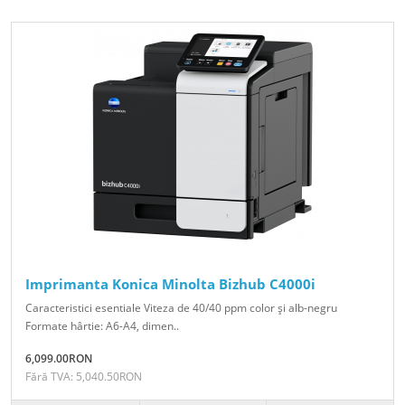
Imprimanta Konica Minolta Bizhub C4000i
Caracteristici esentiale Viteza de 40/40 ppm color şi alb-negru
Formate hârtie: A6-A4, dimen..
6,099.00RON
Fără TVA: 5,040.50RON