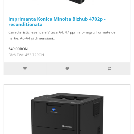
Imprimanta Konica Minolta Bizhub 4702p -
reconditionata
Caracteristici esentiale Viteza A4: 47 ppm alb-negru; Formate de
hârtie: A6-A4 și dimensiuni..
549.00RON
Fără TVA: 453.72RON