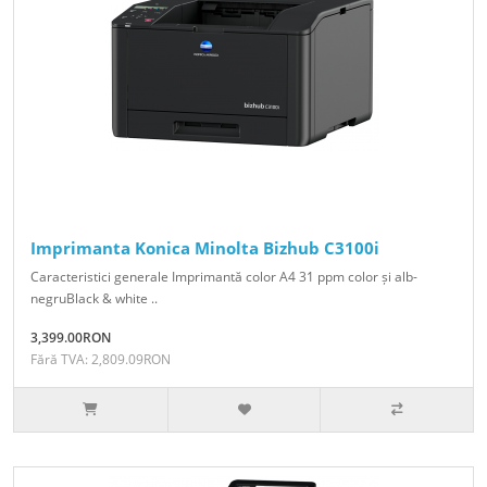
Imprimanta Konica Minolta Bizhub C3100i
Caracteristici generale Imprimantă color A4 31 ppm color și alb-
negruBlack & white ..
3,399.00RON
Fără TVA: 2,809.09RON