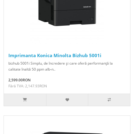
Imprimanta Konica Minolta Bizhub 5001i
bizhub 5001i Simplu, de încredere şi care oferă performanţă la
calitate înaltă 50 ppm alb-n..
2,599.00RON
Fără TVA: 2,147.93RON