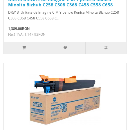
Minolta Bizhub C258 C308 C368 C458 C558 C658
DR313 Unitate de imagine C M Y pentru Konica Minolta Bizhub C258
C308 C368 C458 C558 C658 C..
1,389.00RON
Fără TVA: 1,147.93RON