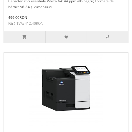
Caracteristici esentiale Viteza A4: 44 ppm alb-negru; Formate de
hârtie: A6-A4 și dimensiuni..
499.00RON
Fără TVA: 412.40RON