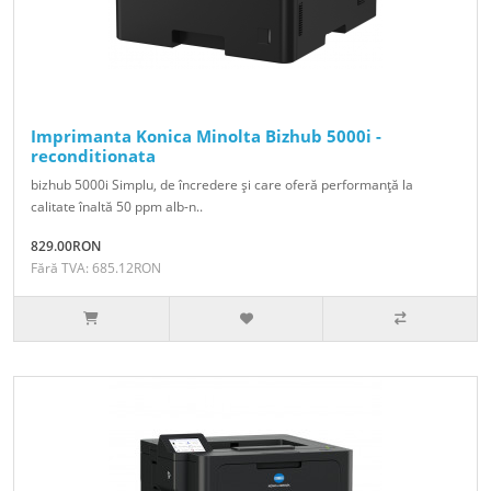
Imprimanta Konica Minolta Bizhub 5000i -
reconditionata
bizhub 5000i Simplu, de încredere şi care oferă performanţă la
calitate înaltă 50 ppm alb-n..
829.00RON
Fără TVA: 685.12RON