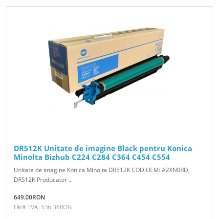
DR512K Unitate de imagine Black pentru Konica
Minolta Bizhub C224 C284 C364 C454 C554
Unitate de imagine Konica Minolta DR512K COD OEM: A2XN0RD,
DR512K Producator ..
649.00RON
Fără TVA: 536.36RON