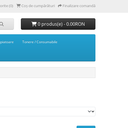
orite (0)
Coș de cumpărături
Finalizare comandă
0 produs(e) - 0.00RON
opiatoare
Tonere / Consumabile