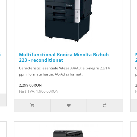
i
Multifunctional Konica Minolta Bizhub
223 - reconditionat
Caracteristici esentiale Viteza A4/A3: alb-negru 22/14
C
ppm Formate hartie: A6-A3 si format..
p
2,299.00RON
Fără TVA: 1,900.00RON