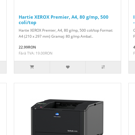
Hartie XEROX Premier, A4, 80 g/mp, 500
coli/top
Hartie XEROX Premier, A4, 80 g/mp, 500 coli/top Format:
C
A4 (210 x 297 mm) Gramaj: 80 g/mp Ambal..
F
22.99RON
Fără TVA: 19.00RON