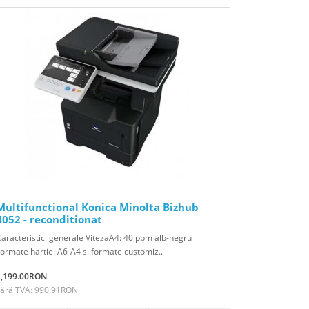
Multifunctional Konica Minolta Bizhub
4052 - reconditionat
aracteristici generale VitezaA4: 40 ppm alb-negru
ormate hartie: A6-A4 si formate customiz..
1,199.00RON
Fără TVA: 990.91RON