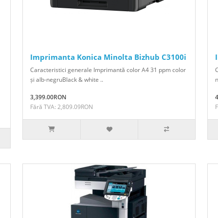
Imprimanta Konica Minolta Bizhub C3100i
Caracteristici generale Imprimantă color A4 31 ppm color
C
și alb-negruBlack & white ..
n
3,399.00RON
Fără TVA: 2,809.09RON