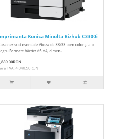
Imprimanta Konica Minolta Bizhub C3300i
aracteristici esentiale Viteza de 33/33 ppm color şi alb-
egru Formate hârtie: A6-A4, dimen..
4,889.00RON
Fără TVA: 4,040.50RON