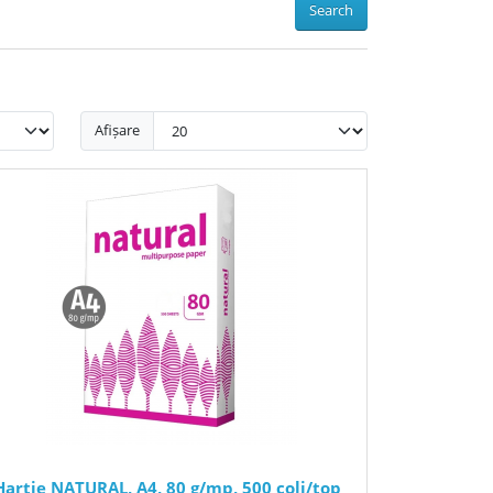
Search
Afișare
Hartie NATURAL, A4, 80 g/mp, 500 coli/top