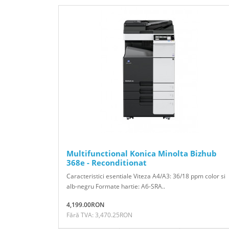
Multifunctional Konica Minolta Bizhub
368e - Reconditionat
Caracteristici esentiale Viteza A4/A3: 36/18 ppm color si
alb-negru Formate hartie: A6-SRA..
4,199.00RON
Fără TVA: 3,470.25RON