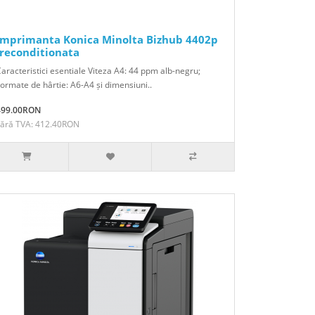
Imprimanta Konica Minolta Bizhub 4402p
-reconditionata
aracteristici esentiale Viteza A4: 44 ppm alb-negru;
ormate de hârtie: A6-A4 și dimensiuni..
499.00RON
Fără TVA: 412.40RON