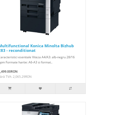
Multifunctional Konica Minolta Bizhub
283 - reconditionat
aracteristici esentiale Viteza A4/A3: alb-negru 28/16
pm Formate hartie: A6-A3 si format..
2,499.00RON
Fără TVA: 2,065.29RON