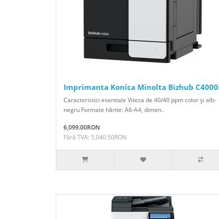
Imprimanta Konica Minolta Bizhub C4000
Caracteristici esentiale Viteza de 40/40 ppm color şi alb-
negru Formate hârtie: A6-A4, dimen..
6,099.00RON
Fără TVA: 5,040.50RON