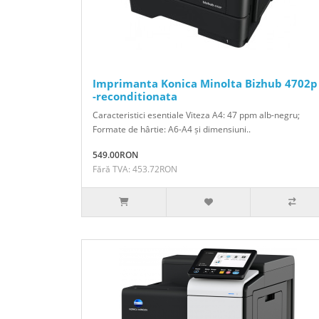
Imprimanta Konica Minolta Bizhub 4702p
-reconditionata
Caracteristici esentiale Viteza A4: 47 ppm alb-negru;
Formate de hârtie: A6-A4 și dimensiuni..
549.00RON
Fără TVA: 453.72RON