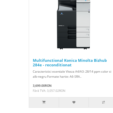
Multifunctional Konica Minolta Bizhub
284e - reconditionat
Caracteristici esentiale Viteza A4/A3: 28/14 ppm color si
alb-negru Formate hartie: A6-SRA..
3,699.00RON
Fără TVA: 3,057.02RON