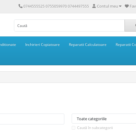
Contul meu
Fav
0744555525 0755059970 0744497555
ditionate
Inchirieri Copiatoare
Reparatii Calculatoare
Reparatii C
Caută în subcategorii