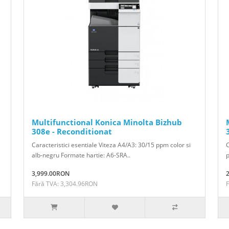
Multifunctional Konica Minolta Bizhub
308e - Reconditionat
Caracteristici esentiale Viteza A4/A3: 30/15 ppm color si
C
alb-negru Formate hartie: A6-SRA..
p
3,999.00RON
Fără TVA: 3,304.96RON