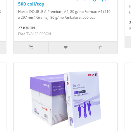
500 coli/top
H
3
Hartie DOUBLE A Premium, A4, 80 g/mp Format: A4 (210
(
x 297 mm) Gramaj: 80 g/mp Ambalare: 500 co..
27.83RON
Fără TVA: 23.00RON