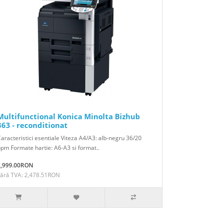
Multifunctional Konica Minolta Bizhub
363 - reconditionat
aracteristici esentiale Viteza A4/A3: alb-negru 36/20
pm Formate hartie: A6-A3 si format..
2,999.00RON
Fără TVA: 2,478.51RON