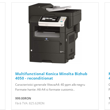
Multifunctional Konica Minolta Bizhub
4050 - reconditionat
Caracteristici generale VitezaA4: 40 ppm alb-negru
C
Formate hartie: A6-A4 si formate customiz..
F
999.00RON
Fără TVA: 825.62RON