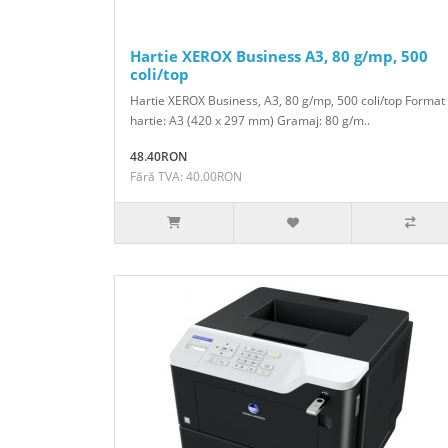
Hartie XEROX Business A3, 80 g/mp, 500
coli/top
Hartie XEROX Business, A3, 80 g/mp, 500 coli/top Format
hartie: A3 (420 x 297 mm) Gramaj: 80 g/m..
48.40RON
Fără TVA: 40.00RON