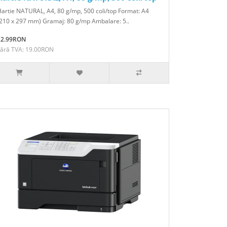
artie NATURAL, A4, 80 g/mp, 500 coli/top Format: A4
210 x 297 mm) Gramaj: 80 g/mp Ambalare: 5..
22.99RON
Fără TVA: 19.00RON