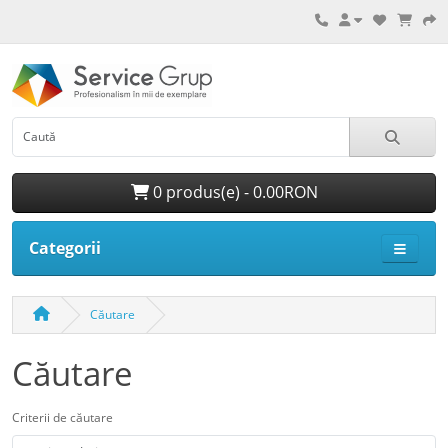
0 produs(e) - 0.00RON
Categorii
Căutare
Căutare
Criterii de căutare