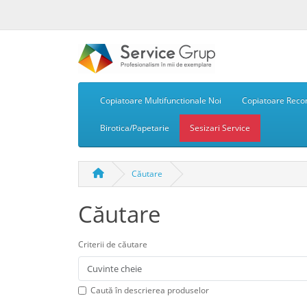
Copiatoare Multifunctionale Noi
Copiatoare Recon
Birotica/Papetarie
Sesizari Service
Căutare
Căutare
Criterii de căutare
Caută în descrierea produselor