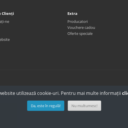
 Clienți
Extra
ați-ne
Producatori
Vouchere cadou
Oferte speciale
ebsite
website utilizează cookie-uri. Pentru mai multe informații
cli
Da, este în regulă!
Nu multumesc!