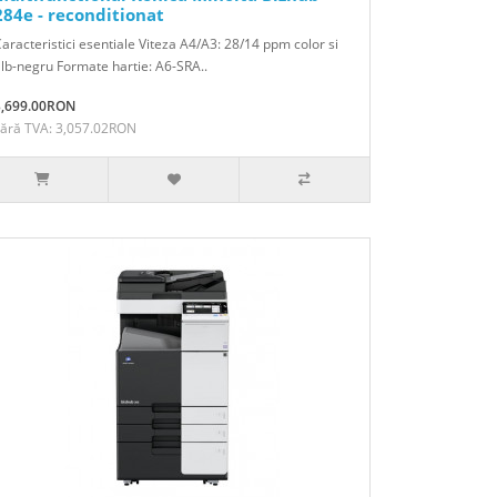
284e - reconditionat
aracteristici esentiale Viteza A4/A3: 28/14 ppm color si
lb-negru Formate hartie: A6-SRA..
3,699.00RON
Fără TVA: 3,057.02RON