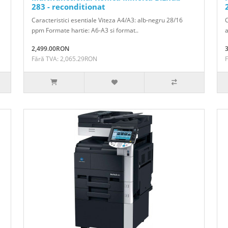
283 - reconditionat
Caracteristici esentiale Viteza A4/A3: alb-negru 28/16
C
ppm Formate hartie: A6-A3 si format..
a
2,499.00RON
Fără TVA: 2,065.29RON