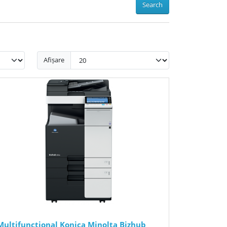
Search
Afișare
Multifunctional Konica Minolta Bizhub