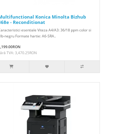
Multifunctional Konica Minolta Bizhub
368e - Reconditionat
aracteristici esentiale Viteza A4/A3: 36/18 ppm color si
lb-negru Formate hartie: A6-SRA..
4,199.00RON
Fără TVA: 3,470.25RON