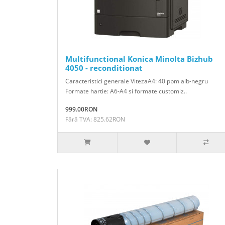
Multifunctional Konica Minolta Bizhub
4050 - reconditionat
Caracteristici generale VitezaA4: 40 ppm alb-negru
Formate hartie: A6-A4 si formate customiz..
999.00RON
Fără TVA: 825.62RON