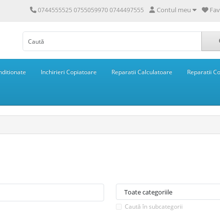
Contul meu
Fav
0744555525 0755059970 0744497555
ditionate
Inchirieri Copiatoare
Reparatii Calculatoare
Reparatii C
Caută în subcategorii