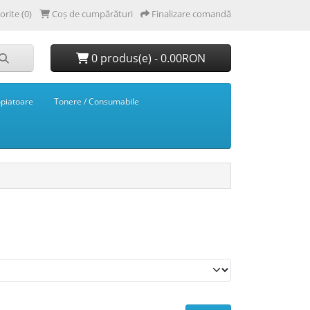
orite (0)
Coș de cumpărături
Finalizare comandă
0 produs(e) - 0.00RON
opiatoare
Tonere / Consumabile