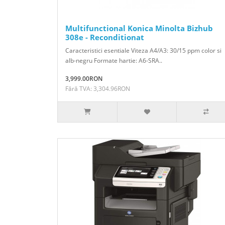
Multifunctional Konica Minolta Bizhub
308e - Reconditionat
Caracteristici esentiale Viteza A4/A3: 30/15 ppm color si
alb-negru Formate hartie: A6-SRA..
3,999.00RON
Fără TVA: 3,304.96RON