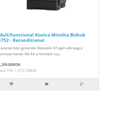
Multifunctional Konica Minolta Bizhub
4752 - Reconditionat
aracteristici generale VitezaA4: 47 ppm alb-negru
ormate hartie: A6-A4 si formate cus..
1,299.00RON
Fără TVA: 1,073.55RON