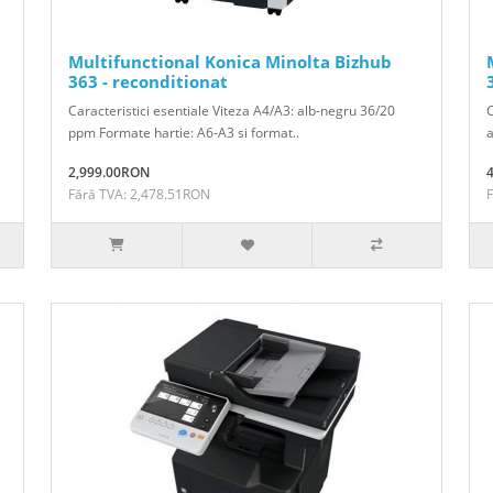
Multifunctional Konica Minolta Bizhub
363 - reconditionat
Caracteristici esentiale Viteza A4/A3: alb-negru 36/20
C
ppm Formate hartie: A6-A3 si format..
a
2,999.00RON
Fără TVA: 2,478.51RON