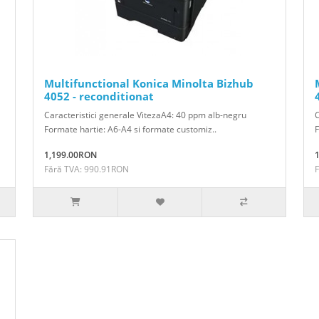
Multifunctional Konica Minolta Bizhub
4052 - reconditionat
Caracteristici generale VitezaA4: 40 ppm alb-negru
C
Formate hartie: A6-A4 si formate customiz..
F
1,199.00RON
Fără TVA: 990.91RON