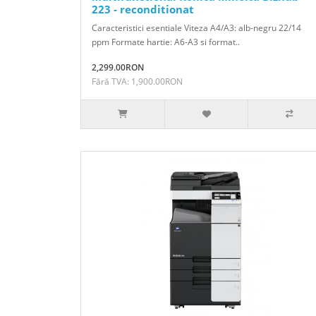
223 - reconditionat
Caracteristici esentiale Viteza A4/A3: alb-negru 22/14
ppm Formate hartie: A6-A3 si format..
2,299.00RON
Fără TVA: 1,900.00RON