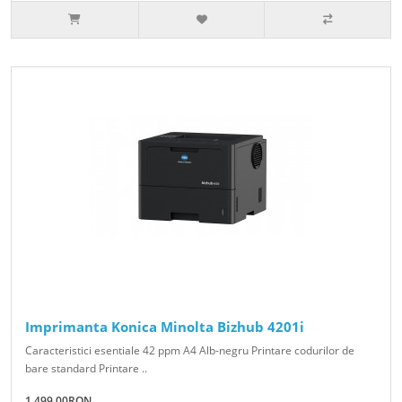
Imprimanta Konica Minolta Bizhub 4201i
Caracteristici esentiale 42 ppm A4 Alb-negru Printare codurilor de
bare standard Printare ..
1,499.00RON