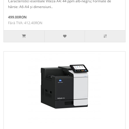
Caracteristici esentiale Viteza A4: 44 ppm alb-negru; Formate de
hârtie: A6-A4 și dimensiuni..
499.00RON
Fără TVA: 412.40RON