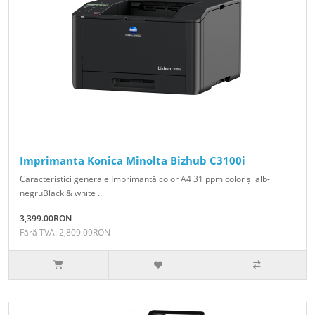
Imprimanta Konica Minolta Bizhub C3100i
Caracteristici generale Imprimantă color A4 31 ppm color și alb-
negruBlack & white ..
3,399.00RON
Fără TVA: 2,809.09RON