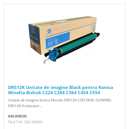
DR512K Unitate de imagine Black pentru Konica
Minolta Bizhub C224 C284 C364 C454 C554
Unitate de imagine Konica Minolta DR512K COD OEM: A2XN0RD,
DR512K Producator ..
649.00RON
Fără TVA: 536.36RON