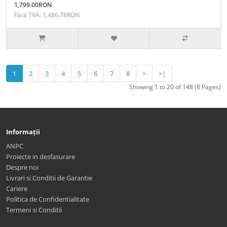
1,799.00RON
Fără TVA: 1,486.78RON
1
2
3
4
5
6
7
8
>
>|
Showing 1 to 20 of 148 (8 Pages)
Informații
ANPC
Proiecte in desfasurare
Despre noi
Livrari si Conditii de Garantie
Cariere
Politica de Confidentialitate
Termeni si Conditii