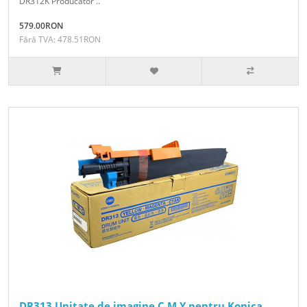
DR312K Producator ..
579.00RON
Fără TVA: 478.51RON
DR313 Unitate de imagine C M Y pentru Konica