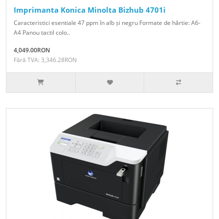
Imprimanta Konica Minolta Bizhub 4701i
Caracteristici esentiale 47 ppm în alb și negru Formate de hârtie: A6-
A4 Panou tactil colo..
4,049.00RON
Fără TVA: 3,346.28RON