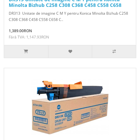
Minolta Bizhub C258 C308 C368 C458 C558 C658
DR313 Unitate de imagine C M Y pentru Konica Minolta Bizhub C258
C308 C368 C458 C558 C658 C..
1,389.00RON
Fără TVA: 1,147.93RON