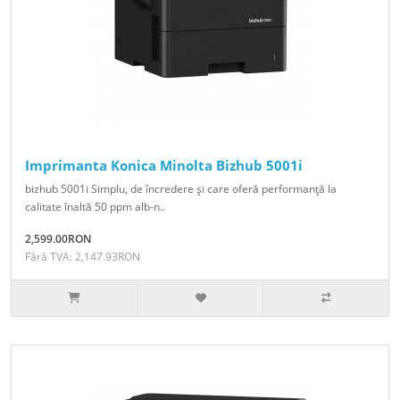
Imprimanta Konica Minolta Bizhub 5001i
bizhub 5001i Simplu, de încredere şi care oferă performanţă la
calitate înaltă 50 ppm alb-n..
2,599.00RON
Fără TVA: 2,147.93RON