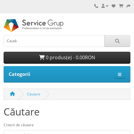
0 produs(e) - 0.00RON
Categorii
Căutare
Căutare
Criterii de căutare