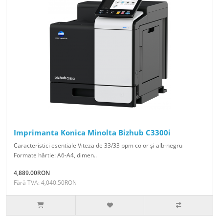
Imprimanta Konica Minolta Bizhub C3300i
Caracteristici esentiale Viteza de 33/33 ppm color şi alb-negru
Formate hârtie: A6-A4, dimen..
4,889.00RON
Fără TVA: 4,040.50RON