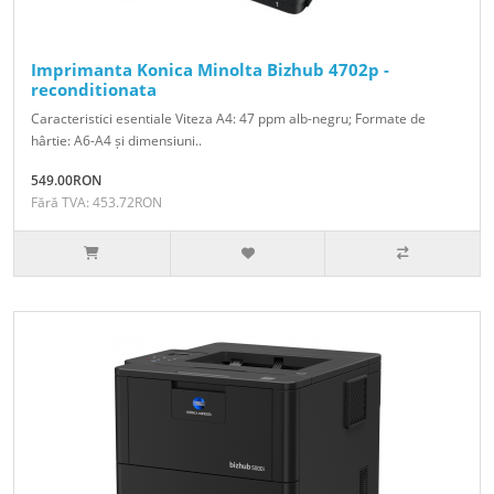
Imprimanta Konica Minolta Bizhub 4702p -
reconditionata
Caracteristici esentiale Viteza A4: 47 ppm alb-negru; Formate de
hârtie: A6-A4 și dimensiuni..
549.00RON
Fără TVA: 453.72RON