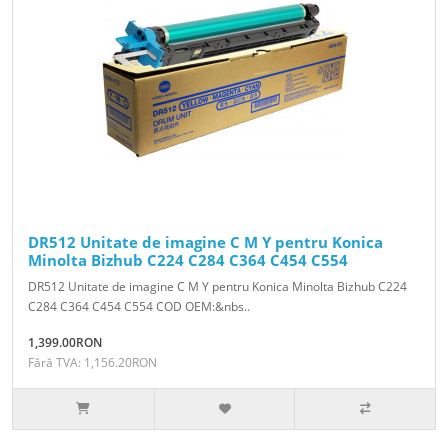
DR512 Unitate de imagine C M Y pentru Konica
Minolta Bizhub C224 C284 C364 C454 C554
DR512 Unitate de imagine C M Y pentru Konica Minolta Bizhub C224
C284 C364 C454 C554 COD OEM:&nbs..
1,399.00RON
Fără TVA: 1,156.20RON