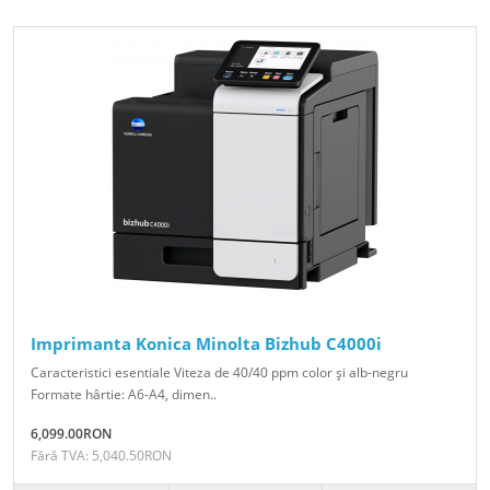
Imprimanta Konica Minolta Bizhub C4000i
Caracteristici esentiale Viteza de 40/40 ppm color şi alb-negru
Formate hârtie: A6-A4, dimen..
6,099.00RON
Fără TVA: 5,040.50RON