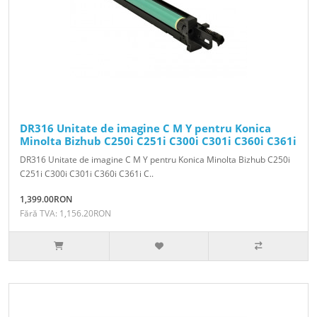
DR316 Unitate de imagine C M Y pentru Konica
Minolta Bizhub C250i C251i C300i C301i C360i C361i
DR316 Unitate de imagine C M Y pentru Konica Minolta Bizhub C250i
C251i C300i C301i C360i C361i C..
1,399.00RON
Fără TVA: 1,156.20RON