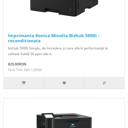
Imprimanta Konica Minolta Bizhub 5000i -
reconditionata
bizhub 5000i Simplu, de încredere şi care oferă performanţă la
calitate înaltă 50 ppm alb-n..
829.00RON
Fără TVA: 685.12RON