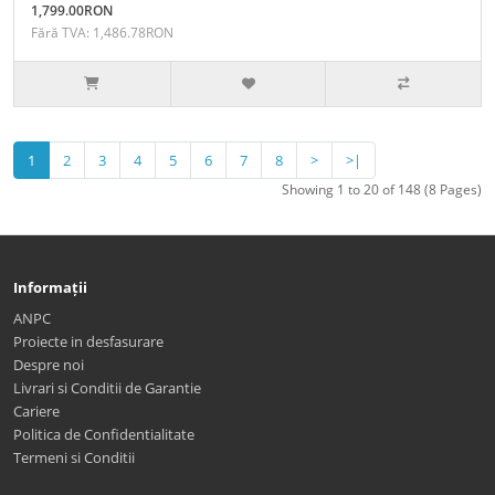
1,799.00RON
Fără TVA: 1,486.78RON
1
2
3
4
5
6
7
8
>
>|
Showing 1 to 20 of 148 (8 Pages)
Informații
ANPC
Proiecte in desfasurare
Despre noi
Livrari si Conditii de Garantie
Cariere
Politica de Confidentialitate
Termeni si Conditii