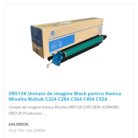
DR512K Unitate de imagine Black pentru Konica
Minolta Bizhub C224 C284 C364 C454 C554
Unitate de imagine Konica Minolta DR512K COD OEM: A2XN0RD,
DR512K Producator ..
649.00RON
Fără TVA: 536.36RON