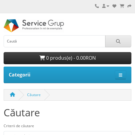
0 produs(e) - 0.00RON
Categorii
Căutare
Căutare
Criterii de căutare