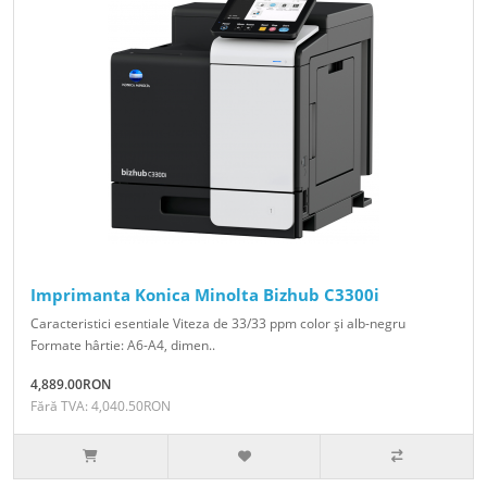
Imprimanta Konica Minolta Bizhub C3300i
Caracteristici esentiale Viteza de 33/33 ppm color şi alb-negru
Formate hârtie: A6-A4, dimen..
4,889.00RON
Fără TVA: 4,040.50RON