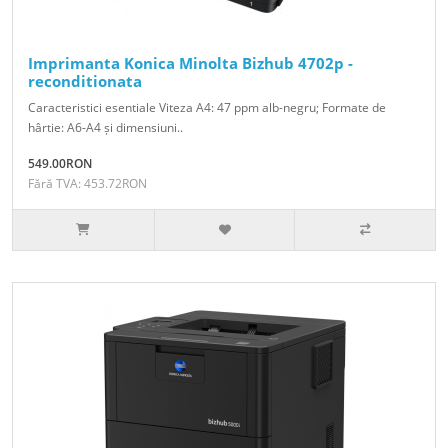
Imprimanta Konica Minolta Bizhub 4702p -
reconditionata
Caracteristici esentiale Viteza A4: 47 ppm alb-negru; Formate de
hârtie: A6-A4 și dimensiuni..
549.00RON
Fără TVA: 453.72RON