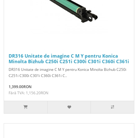
DR316 Unitate de imagine C M Y pentru Konica
Minolta Bizhub C250i C251i C300i C301i C360i C361i
DR316 Unitate de imagine C M Y pentru Konica Minolta Bizhub C250i
C251i C300i C301i C360i C361i C..
1,399.00RON
Fără TVA: 1,156.20RON