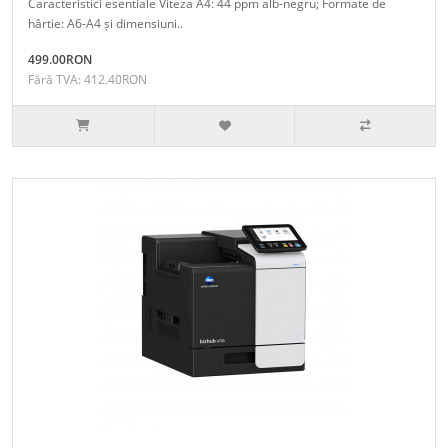
Caracteristici esentiale Viteza A4: 44 ppm alb-negru; Formate de
hârtie: A6-A4 și dimensiuni..
499.00RON
Fără TVA: 412.40RON