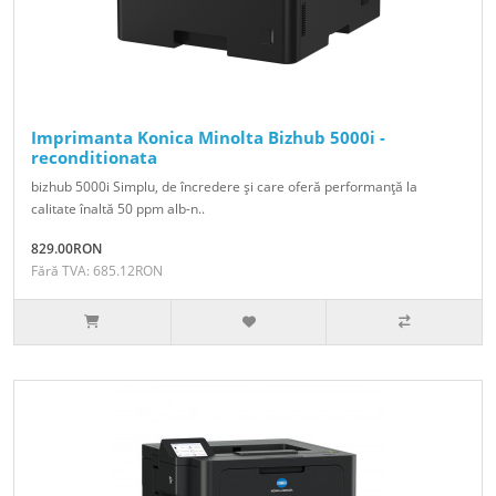
Imprimanta Konica Minolta Bizhub 5000i -
reconditionata
bizhub 5000i Simplu, de încredere şi care oferă performanţă la
calitate înaltă 50 ppm alb-n..
829.00RON
Fără TVA: 685.12RON