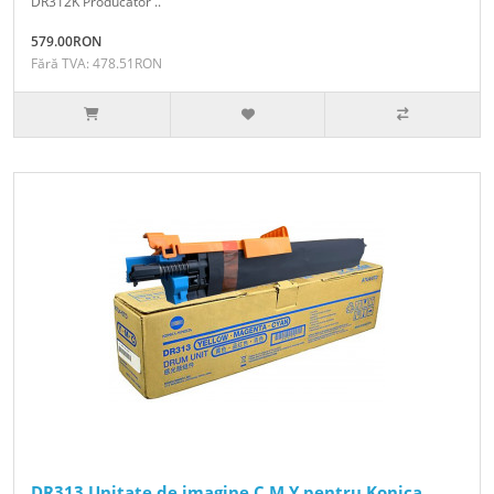
DR312K Producator ..
579.00RON
Fără TVA: 478.51RON
DR313 Unitate de imagine C M Y pentru Konica