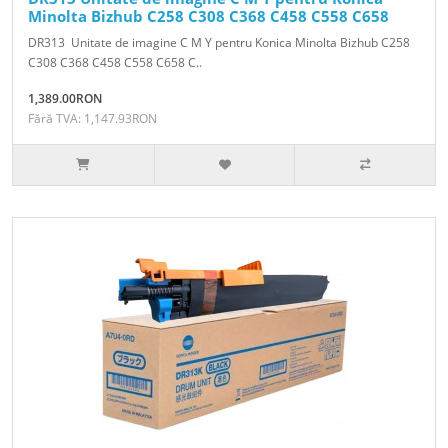
Minolta Bizhub C258 C308 C368 C458 C558 C658
DR313 Unitate de imagine C M Y pentru Konica Minolta Bizhub C258
C308 C368 C458 C558 C658 C..
1,389.00RON
Fără TVA: 1,147.93RON