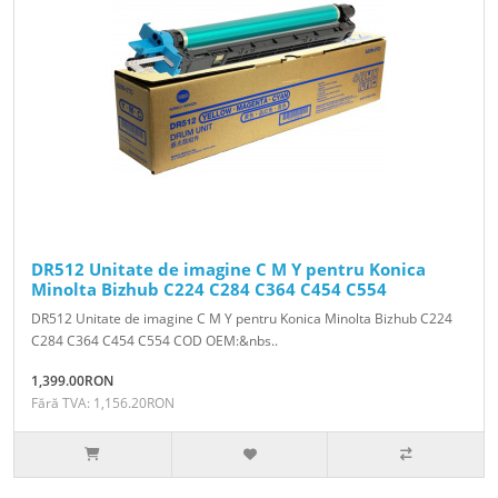
DR512 Unitate de imagine C M Y pentru Konica
Minolta Bizhub C224 C284 C364 C454 C554
DR512 Unitate de imagine C M Y pentru Konica Minolta Bizhub C224
C284 C364 C454 C554 COD OEM:&nbs..
1,399.00RON
Fără TVA: 1,156.20RON