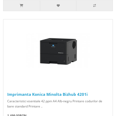
Imprimanta Konica Minolta Bizhub 4201i
Caracteristici esentiale 42 ppm A4 Alb-negru Printare codurilor de
bare standard Printare ..
1,499.00RON