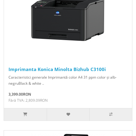
Imprimanta Konica Minolta Bizhub C3100i
Caracteristici generale Imprimantă color A4 31 ppm color și alb-
negruBlack & white ..
3,399.00RON
Fără TVA: 2,809.09RON