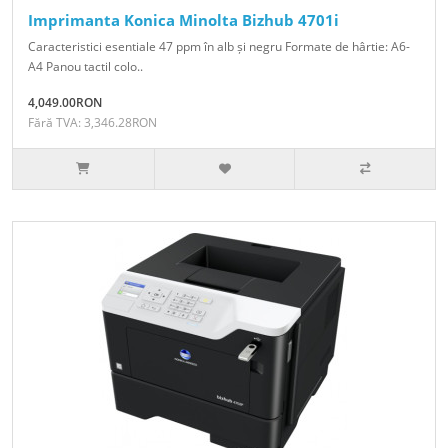
Imprimanta Konica Minolta Bizhub 4701i
Caracteristici esentiale 47 ppm în alb și negru Formate de hârtie: A6-
A4 Panou tactil colo..
4,049.00RON
Fără TVA: 3,346.28RON