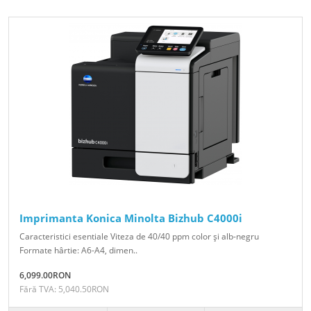
Imprimanta Konica Minolta Bizhub C4000i
Caracteristici esentiale Viteza de 40/40 ppm color şi alb-negru
Formate hârtie: A6-A4, dimen..
6,099.00RON
Fără TVA: 5,040.50RON