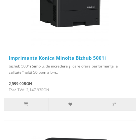
Imprimanta Konica Minolta Bizhub 5001i
bizhub 5001i Simplu, de încredere şi care oferă performanţă la
calitate înaltă 50 ppm alb-n..
2,599.00RON
Fără TVA: 2,147.93RON