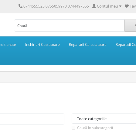
Contul meu
Fav
0744555525 0755059970 0744497555
ditionate
Inchirieri Copiatoare
Reparatii Calculatoare
Reparatii C
Caută în subcategorii