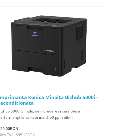
Imprimanta Konica Minolta Bizhub 5000i -
reconditionata
izhub 5000i Simplu, de încredere şi care oferă
erformanţă la calitate înaltă 50 ppm alb-n..
829.00RON
Fără TVA: 685.12RON