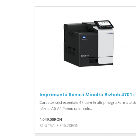
Imprimanta Konica Minolta Bizhub 4701i
Caracteristici esentiale 47 ppm în alb și negru Formate d
hârtie: A6-A4 Panou tactil colo..
4,049.00RON
Fără TVA: 3,346.28RON