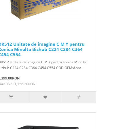
DR512 Unitate de imagine C M Y pentru
Konica Minolta Bizhub C224 C284 C364
C454 C554
R512 Unitate de imagine C M Y pentru Konica Minolta
Bizhub C224 C284 C364 C454 C554 COD OEM:&nbs..
1,399.00RON
Fără TVA: 1,156.20RON