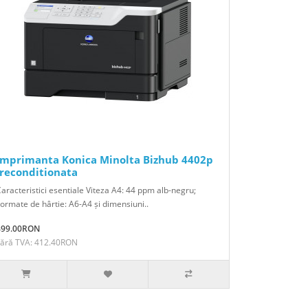
Imprimanta Konica Minolta Bizhub 4402p
-reconditionata
aracteristici esentiale Viteza A4: 44 ppm alb-negru;
ormate de hârtie: A6-A4 și dimensiuni..
499.00RON
Fără TVA: 412.40RON