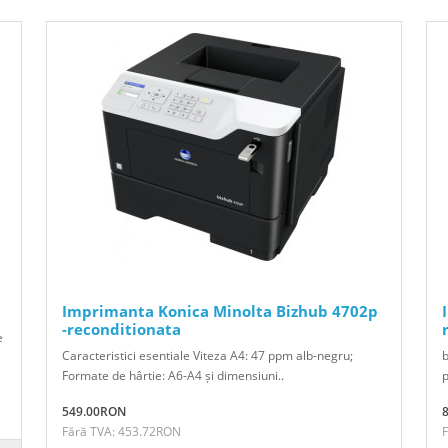
Imprimanta Konica Minolta Bizhub 4702p
-reconditionata
e
Caracteristici esentiale Viteza A4: 47 ppm alb-negru;
b
Formate de hârtie: A6-A4 și dimensiuni..
p
549.00RON
Fără TVA: 453.72RON