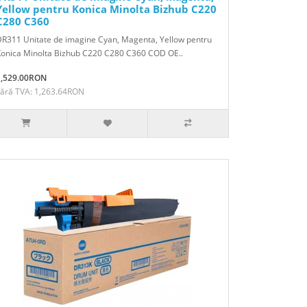
Yellow pentru Konica Minolta Bizhub C220
C280 C360
R311 Unitate de imagine Cyan, Magenta, Yellow pentru
Konica Minolta Bizhub C220 C280 C360 COD OE..
1,529.00RON
Fără TVA: 1,263.64RON