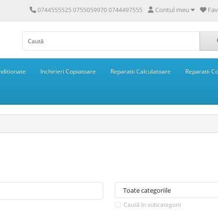
Contul meu
Fav
0744555525 0755059970 0744497555
ditionate
Inchirieri Copiatoare
Reparatii Calculatoare
Reparatii C
Caută în subcategorii