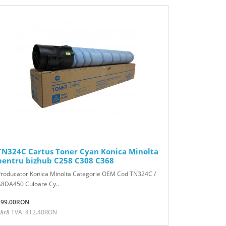
TN324C Cartus Toner Cyan Konica Minolta
pentru bizhub C258 C308 C368
Producator Konica Minolta Categorie OEM Cod TN324C /
A8DA450 Culoare Cy..
499.00RON
Fără TVA: 412.40RON