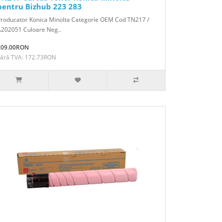
pentru Bizhub 223 283
Producator Konica Minolta Categorie OEM Cod TN217 /
A202051 Culoare Neg..
209.00RON
Fără TVA: 172.73RON