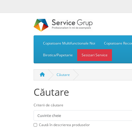
Copiatoare Multifunctionale Noi
Copiatoare Recon
Birotica/Papetarie
Sesizari Service
Căutare
Căutare
Criterii de căutare
Caută în descrierea produselor