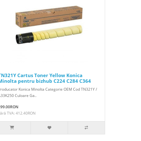
TN321Y Cartus Toner Yellow Konica
Minolta pentru bizhub C224 C284 C364
Producator Konica Minolta Categorie OEM Cod TN321Y /
A33K250 Culoare Ga..
499.00RON
Fără TVA: 412.40RON