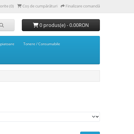
orite (0)
Coș de cumpărături
Finalizare comandă
0 produs(e) - 0.00RON
opiatoare
Tonere / Consumabile