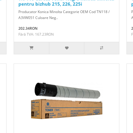
pentru bizhub 215, 226, 225i
Producator Konica Minolta Categorie OEM Cod TN118 /
A3VW051 Culoare Neg..
202.34RON
Fără TVA: 167.23RON