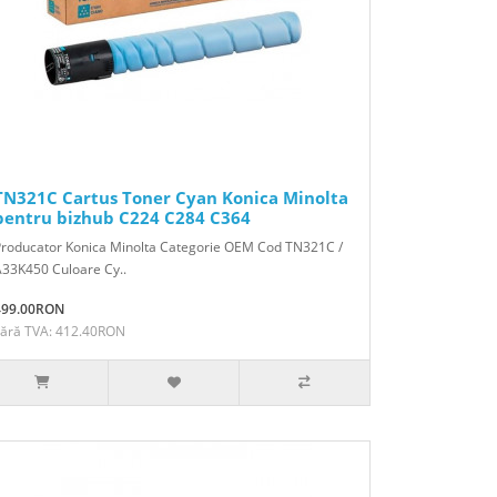
TN321C Cartus Toner Cyan Konica Minolta
pentru bizhub C224 C284 C364
Producator Konica Minolta Categorie OEM Cod TN321C /
33K450 Culoare Cy..
499.00RON
Fără TVA: 412.40RON