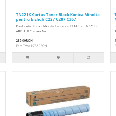
a
TN221K Cartus Toner Black Konica Minolta
pentru bizhub C227 C287 C367
Producator Konica Minolta Categorie OEM Cod TN221K /
A8K3150 Culoare Ne..
239.00RON
Fără TVA: 197.52RON