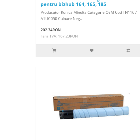
pentru bizhub 164, 165, 185
Producator Konica Minolta Categorie OEM Cod TN116 /
A1UC050 Culoare Neg..
202.34RON
Fără TVA: 167.23RON