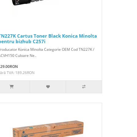
TN227K Cartus Toner Black Konica Minolta
pentru bizhub C257i
Producator Konica Minolta Categorie OEM Cod TN227K /
ACVH150 Culoare Ne..
229.00RON
Fără TVA: 189.26RON