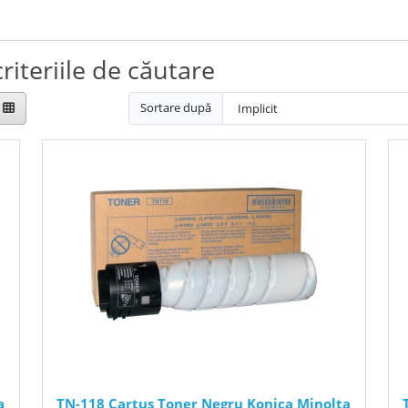
riteriile de căutare
Sortare după
a
TN-118 Cartus Toner Negru Konica Minolta