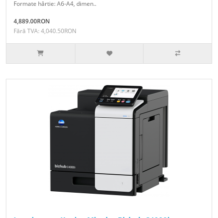
Formate hârtie: A6-A4, dimen..
4,889.00RON
Fără TVA: 4,040.50RON