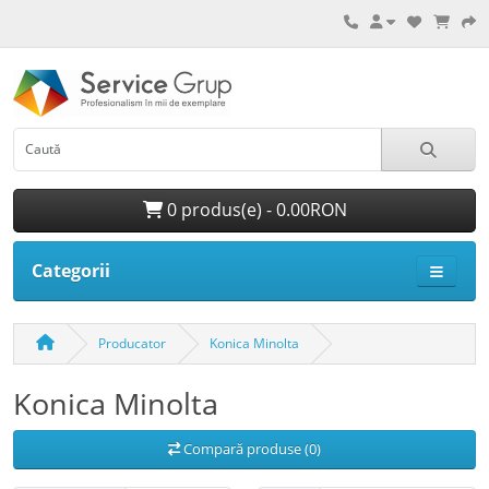
0 produs(e) - 0.00RON
Categorii
Producator
Konica Minolta
Konica Minolta
Compară produse (0)