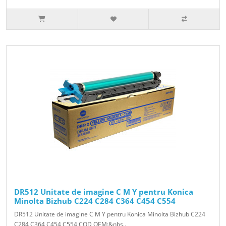
DR512 Unitate de imagine C M Y pentru Konica
Minolta Bizhub C224 C284 C364 C454 C554
DR512 Unitate de imagine C M Y pentru Konica Minolta Bizhub C224
C284 C364 C454 C554 COD OEM:&nbs..