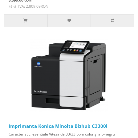
3,399.00RON
Fără TVA: 2,809.09RON
Imprimanta Konica Minolta Bizhub C3300i
Caracteristici esentiale Viteza de 33/33 ppm color şi alb-negru