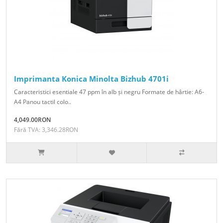
Imprimanta Konica Minolta Bizhub 4701i
Caracteristici esentiale 47 ppm în alb și negru Formate de hârtie: A6-
A4 Panou tactil colo..
4,049.00RON
Fără TVA: 3,346.28RON