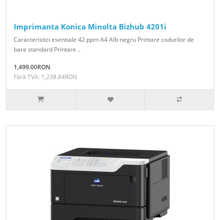
Imprimanta Konica Minolta Bizhub 4201i
Caracteristici esentiale 42 ppm A4 Alb-negru Printare codurilor de
bare standard Printare ..
1,499.00RON
Fără TVA: 1,238.84RON