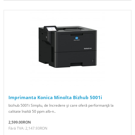
Imprimanta Konica Minolta Bizhub 5001i
bizhub 5001i Simplu, de încredere şi care oferă performanţă la
calitate înaltă 50 ppm alb-n..
2,599.00RON
Fără TVA: 2,147.93RON