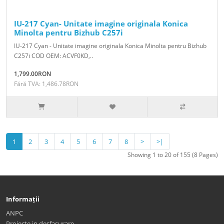
IU-217 Cyan- Unitate imagine originala Konica
Minolta pentru Bizhub C257i
IU-217 Cyan - Unitate imagine originala Konica Minolta pentru Bizhub
C257i COD OEM: ACVF0KD,..
1,799.00RON
Fără TVA: 1,486.78RON
1
2
3
4
5
6
7
8
>
>|
Showing 1 to 20 of 155 (8 Pages)
Informații
ANPC
Proiecte in desfasurare