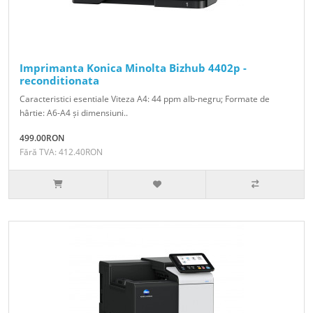
Imprimanta Konica Minolta Bizhub 4402p -
reconditionata
Caracteristici esentiale Viteza A4: 44 ppm alb-negru; Formate de
hârtie: A6-A4 și dimensiuni..
499.00RON
Fără TVA: 412.40RON