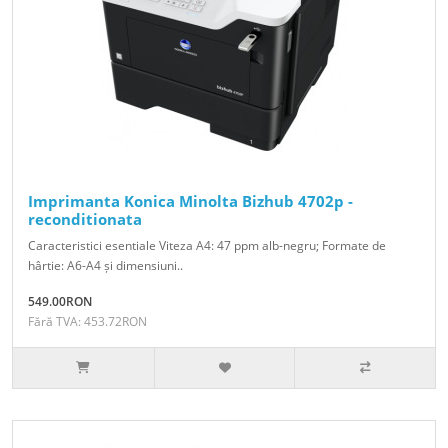
Imprimanta Konica Minolta Bizhub 4702p -
reconditionata
Caracteristici esentiale Viteza A4: 47 ppm alb-negru; Formate de
hârtie: A6-A4 și dimensiuni..
549.00RON
Fără TVA: 453.72RON