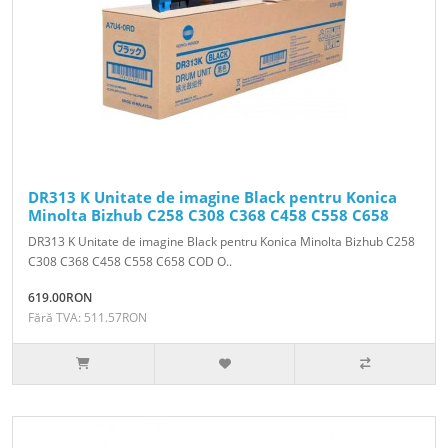
DR313 K Unitate de imagine Black pentru Konica
Minolta Bizhub C258 C308 C368 C458 C558 C658
DR313 K Unitate de imagine Black pentru Konica Minolta Bizhub C258
C308 C368 C458 C558 C658 COD O..
619.00RON
Fără TVA: 511.57RON