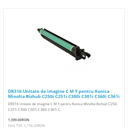
DR316 Unitate de imagine C M Y pentru Konica
Minolta Bizhub C250i C251i C300i C301i C360i C361i
DR316 Unitate de imagine C M Y pentru Konica Minolta Bizhub C250i
C251i C300i C301i C360i C361i C..
1,399.00RON
Fără TVA: 1,156.20RON