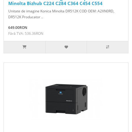
Minolta Bizhub C224 C284 C364 C454 C554
Unitate de imagine Konica Minolta DR512K COD OEM: A2XN0RD,
DR512K Producator ..
649.00RON
Fără TVA: 536.36RON