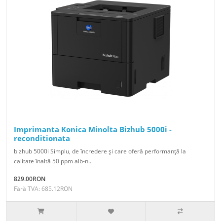
Imprimanta Konica Minolta Bizhub 5000i -
reconditionata
bizhub 5000i Simplu, de încredere şi care oferă performanţă la
calitate înaltă 50 ppm alb-n..
829.00RON
Fără TVA: 685.12RON