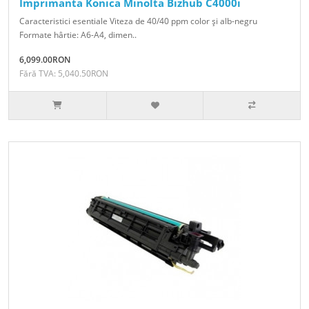
Imprimanta Konica Minolta Bizhub C4000i
Caracteristici esentiale Viteza de 40/40 ppm color şi alb-negru
Formate hârtie: A6-A4, dimen..
6,099.00RON
Fără TVA: 5,040.50RON