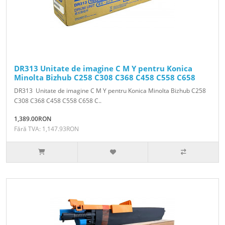
DR313 Unitate de imagine C M Y pentru Konica
Minolta Bizhub C258 C308 C368 C458 C558 C658
DR313 Unitate de imagine C M Y pentru Konica Minolta Bizhub C258
C308 C368 C458 C558 C658 C..
1,389.00RON
Fără TVA: 1,147.93RON