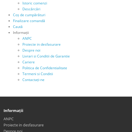
Istoric comenzi
Descărcări
Coș de cumpărături
Finalizare comandă
Caută
Informații
ANPC
Proiecte in desfasurare
Despre noi
Livrari si Conditii de Garantie
Cariere
Politica de Confidentialitate
Termeni si Conditii
Contactați-ne
Informații
ANPC
Proiecte in desfasurare
Despre noi