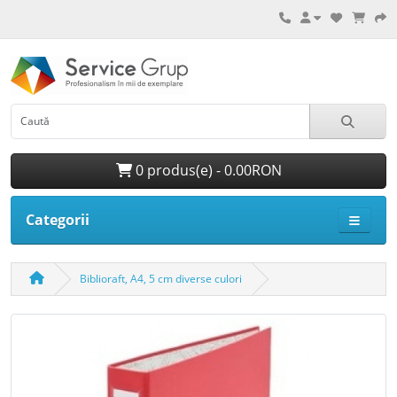
0 produs(e) - 0.00RON
Categorii
Biblioraft, A4, 5 cm diverse culori