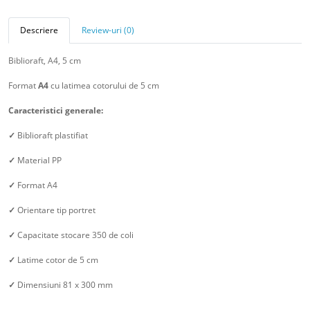
Descriere
Review-uri (0)
Biblioraft, A4, 5 cm
Format
A4
cu latimea cotorului de 5 cm
Caracteristici generale:
✓
Biblioraft plastifiat
✓
Material PP
✓
Format A4
✓
Orientare tip portret
✓
Capacitate stocare 350 de coli
✓
Latime cotor de 5 cm
✓
Dimensiuni 81 x 300 mm