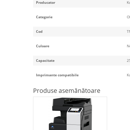
Producator
K
Categorie
O
Cod
T
Culoare
N
Capacitate
2
Imprimante compatibile
Ko
Produse asemănătoare