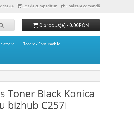
orite (0)
Coș de cumpărături
Finalizare comandă
0 produs(e) - 0.00RON
opiatoare
Tonere / Consumabile
s Toner Black Konica
u bizhub C257i