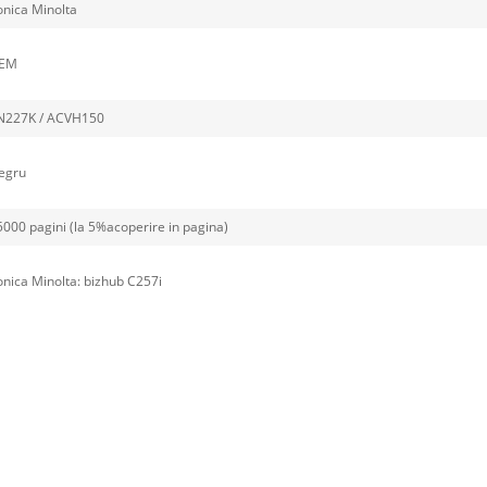
onica Minolta
EM
N227K / ACVH150
egru
5000 pagini (la 5%acoperire in pagina)
nica Minolta: bizhub C257i