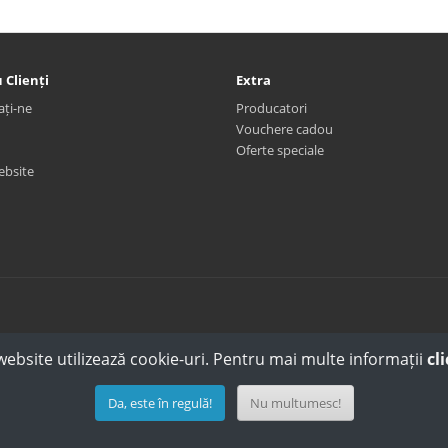
 Clienți
Extra
ați-ne
Producatori
Vouchere cadou
Oferte speciale
ebsite
website utilizează cookie-uri. Pentru mai multe informații
cli
Da, este în regulă!
Nu multumesc!