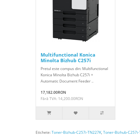
Multifunctional Konica
Minolta Bizhub C257i
Pretul este compus din: Multifunctional
Konica Minolta Bizhub C257i +
Automatic Document Feeder ..
17,182.00RON
Fără TVA: 14,200.00RON
Etichete:
Toner-Bizhub-C257i-TN227K
,
Toner-Bizhub-C257i