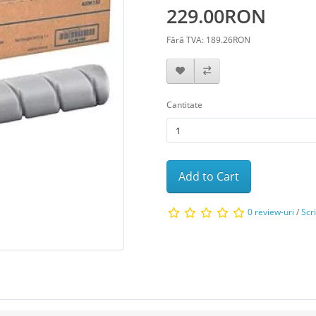
229.00RON
Fără TVA: 189.26RON
Cantitate
Add to Cart
0 review-uri
/
Scr