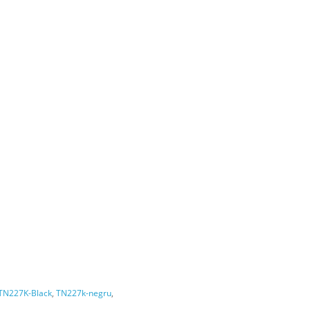
-TN227K-Black
,
TN227k-negru
,