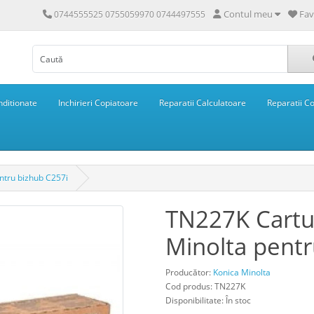
Contul meu
Fav
0744555525 0755059970 0744497555
ditionate
Inchirieri Copiatoare
Reparatii Calculatoare
Reparatii C
ntru bizhub C257i
TN227K Cartu
Minolta pentr
Producător:
Konica Minolta
Cod produs: TN227K
Disponibilitate: În stoc