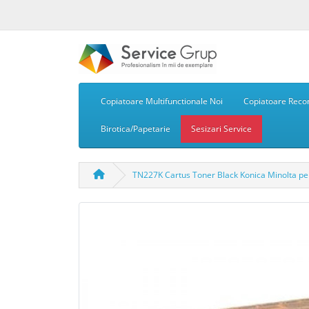
Copiatoare Multifunctionale Noi
Copiatoare Recon
Birotica/Papetarie
Sesizari Service
TN227K Cartus Toner Black Konica Minolta pe