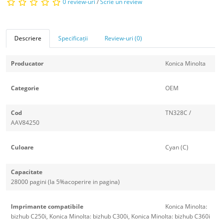
0 review-uri
/
Scrie un review
Descriere
Specificații
Review-uri (0)
Producator
Konica Minolta
Categorie
OEM
Cod
TN328C /
AAV84250
Culoare
Cyan (C)
Capacitate
28000 pagini (la 5%acoperire in pagina)
Imprimante compatibile
Konica Minolta:
bizhub C250i, Konica Minolta: bizhub C300i, Konica Minolta: bizhub C360i