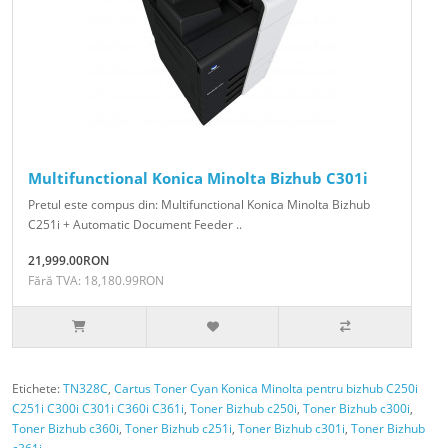
Multifunctional Konica Minolta Bizhub C301i
Pretul este compus din: Multifunctional Konica Minolta Bizhub
C251i + Automatic Document Feeder ..
21,999.00RON
Fără TVA: 18,180.99RON
Etichete:
TN328C
,
Cartus Toner Cyan Konica Minolta pentru bizhub C250i
C251i C300i C301i C360i C361i
,
Toner Bizhub c250i
,
Toner Bizhub c300i
,
Toner Bizhub c360i
,
Toner Bizhub c251i
,
Toner Bizhub c301i
,
Toner Bizhub