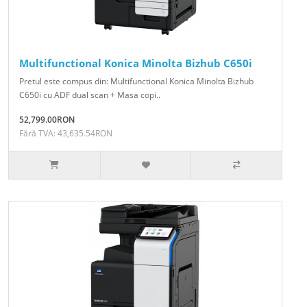
Multifunctional Konica Minolta Bizhub C650i
Pretul este compus din: Multifunctional Konica Minolta Bizhub
C650i cu ADF dual scan + Masa copi..
52,799.00RON
Fără TVA: 43,635.54RON