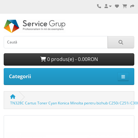
0 produs(e) - 0.00RON
Categorii
TN328C Cartus Toner Cyan Konica Minolta pentru bizhub C250i C251i C300