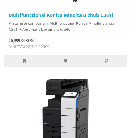
Multifunctional Konica Minolta Bizhub C361i
Pretul este compus din: Multifunctional Konica Minolta Bizhub
C361i + Automatic Document Feeder ..
26,999.00RON
Fără TVA: 22,313.22RON