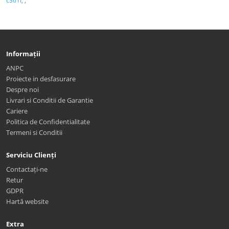
c361i
,
,
Informații
ANPC
Proiecte in desfasurare
Despre noi
Livrari si Conditii de Garantie
Cariere
Politica de Confidentialitate
Termeni si Conditii
Serviciu Clienți
Contactați-ne
Retur
GDPR
Hartă website
Extra