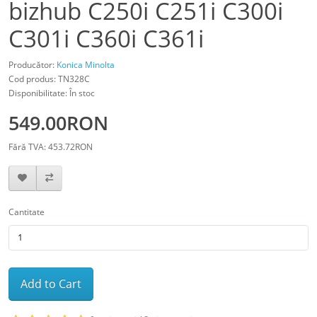
bizhub C250i C251i C300i
C301i C360i C361i
Producător:
Konica Minolta
Cod produs: TN328C
Disponibilitate: În stoc
549.00RON
Fără TVA: 453.72RON
Cantitate
Add to Cart