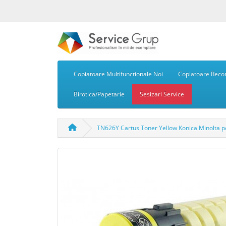
Copiatoare Multifunctionale Noi
Copiatoare Recon
Birotica/Papetarie
Sesizari Service
TN626Y Cartus Toner Yellow Konica Minolta p