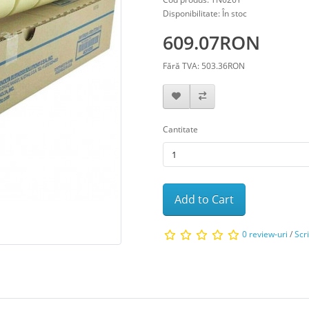
Disponibilitate: În stoc
609.07RON
Fără TVA: 503.36RON
Cantitate
Add to Cart
0 review-uri
/
Scr