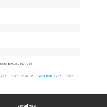
nolta: bizhub C650i, C651i
 C451i
,
Toner Bizhub C550i
,
Toner Bizhub C551i
,
Toner
Contul meu