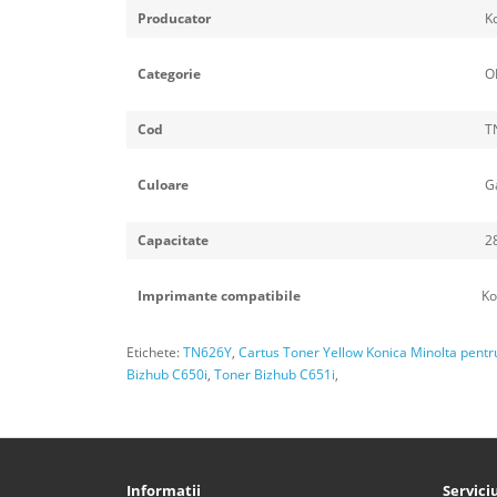
Producator
K
Categorie
O
Cod
TN
Culoare
Ga
Capacitate
2
Imprimante compatibile
Ko
Etichete:
TN626Y
,
Cartus Toner Yellow Konica Minolta pentr
Bizhub C650i
,
Toner Bizhub C651i
,
Informații
Serviciu