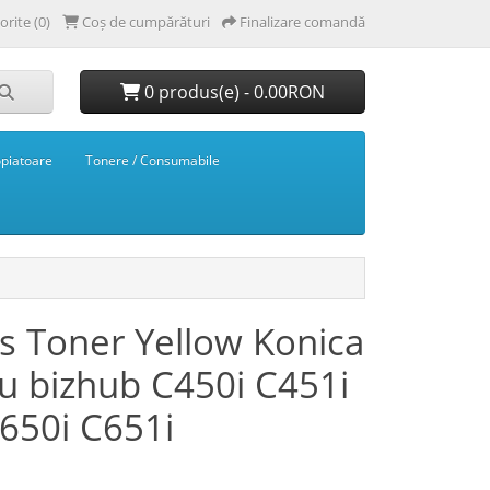
orite (0)
Coș de cumpărături
Finalizare comandă
0 produs(e) - 0.00RON
opiatoare
Tonere / Consumabile
s Toner Yellow Konica
u bizhub C450i C451i
650i C651i