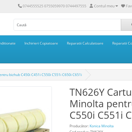
Contul meu
Fav
0744555525 0755059970 0744497555
ditionate
Inchirieri Copiatoare
Reparatii Calculatoare
Reparatii C
entru bizhub C450i C451i C550i C551i C650i C651i
TN626Y Cartu
Minolta pentr
C550i C551i C
Producător:
Konica Minolta
Cod produs: TN626Y