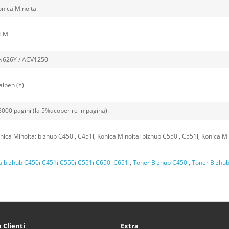
onica Minolta
EM
626Y / ACV1250
lben (Y)
8000 pagini (la 5%acoperire in pagina)
nica Minolta: bizhub C450i, C451i, Konica Minolta: bizhub C550i, C551i, Konica Mi
u bizhub C450i C451i C550i C551i C650i C651i
,
Toner Bizhub C450i
,
Toner Bizhub
 Clienți
Extra