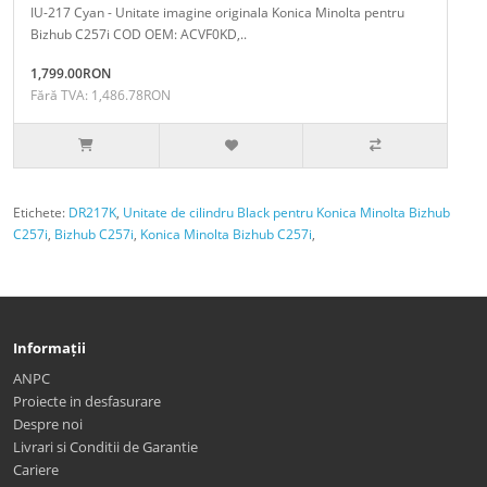
IU-217 Cyan - Unitate imagine originala Konica Minolta pentru
Bizhub C257i COD OEM: ACVF0KD,..
1,799.00RON
Fără TVA: 1,486.78RON
Etichete:
DR217K
,
Unitate de cilindru Black pentru Konica Minolta Bizhub
C257i
,
Bizhub C257i
,
Konica Minolta Bizhub C257i
,
Informații
ANPC
Proiecte in desfasurare
Despre noi
Livrari si Conditii de Garantie
Cariere