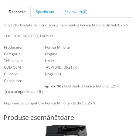
Descriere
Specificații
Review-uri (0)
DR217K - Unitate de cilindru originala pentru Konica Minolta Bizhub C257i
COD OEM: ACVF0RD, DR217K
Producator
Konica Minolta
Categorie
Original
Tehnologie
Laser
COD OEM
ACVF0RD, DR217K
Culoare
Negru (K)
Capacitate
aprox. 102.000
pentru Konica Minolta C257i.
(cu o acoperire de 5%)
Imprimante compatibile
Konica Minolta - Bizhub C257i
Produse asemănătoare