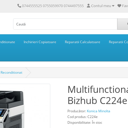
Contul meu
Fav
0744555525 0755059970 0744497555
ditionate
Inchirieri Copiatoare
Reparatii Calculatoare
Reparatii C
 Reconditionat
Multifunction
Bizhub C224e 
Producător:
Konica Minolta
Cod produs: C224e
Disponibilitate: În stoc