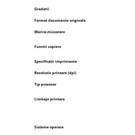
Gradatii
Format documente originale
Marire-micsorare
Functii copiere
Specificatii imprimanta
Rezolutie printare (dpi)
Tip procesor
Limbaje printare
Sisteme operare