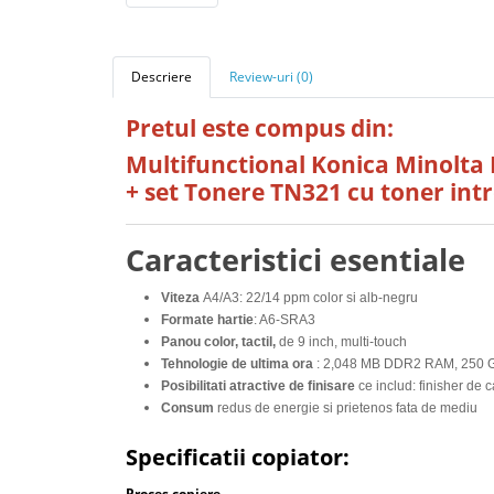
Descriere
Review-uri (0)
Pretul este compus din:
Multifunctional Konica Minolta
+ set Tonere TN321 cu toner int
Caracteristici esentiale
Viteza
A4/A3: 22/14 ppm color si alb-negru
Formate hartie
: A6-SRA3
Panou color, tactil,
de 9 inch, multi-touch
Tehnologie de ultima ora
: 2,048 MB DDR2 RAM, 250 G
Posibilitati atractive de finisare
ce includ: finisher de 
Consum
redus de energie si prietenos fata de mediu
Specificatii copiator:
Proces copiere