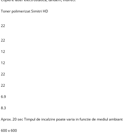
Toner polimerizat Simitri HD
22
22
12
12
22
22
6.9
8.3
Aprox. 20 sec Timpul de incalzire poate varia in functie de mediul ambiant
600 x 600