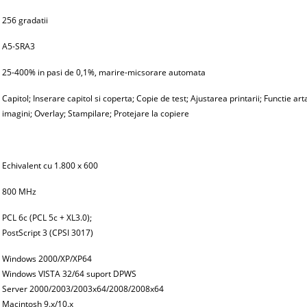
256 gradatii
A5-SRA3
25-400% in pasi de 0,1%, marire-micsorare automata
Capitol; Inserare capitol si coperta; Copie de test; Ajustarea printarii; Functie 
imagini; Overlay; Stampilare; Protejare la copiere
Echivalent cu 1.800 x 600
800 MHz
PCL 6c (PCL 5c + XL3.0);
PostScript 3 (CPSI 3017)
Windows 2000/XP/XP64
Windows VISTA 32/64 suport DPWS
Server 2000/2003/2003x64/2008/2008x64
Macintosh 9.x/10.x