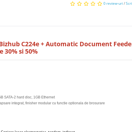
0 review-uri
/
Scr
 Bizhub C224e + Automatic Document Feede
re 30% si 50%
B SATA-2 hard disc, 1GB Ethernet
capsare integrat, finisher modular cu functie optionala de brosurare
Copiere laser electrostatica, tandem, indirect