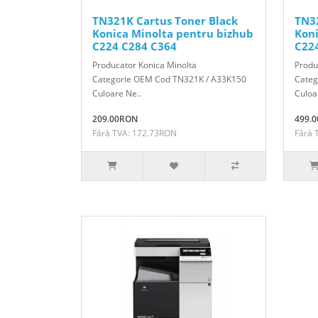
TN321K Cartus Toner Black
TN32
Konica Minolta pentru bizhub
Koni
C224 C284 C364
C22
Producator Konica Minolta
Produ
Categorie OEM Cod TN321K / A33K150
Categ
Culoare Ne..
Culoa
209.00RON
499.
Fără TVA: 172.73RON
Fără 