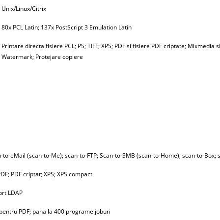
Unix/Linux/Citrix
80x PCL Latin; 137x PostScript 3 Emulation Latin
Printare directa fisiere PCL; PS; TIFF; XPS; PDF si fisiere PDF criptate; Mixmedia 
Watermark; Protejare copiere
-to-eMail (scan-to-Me); scan-to-FTP; Scan-to-SMB (scan-to-Home); scan-to-Box
PDF; PDF criptat; XPS; XPS compact
port LDAP
 pentru PDF; pana la 400 programe joburi