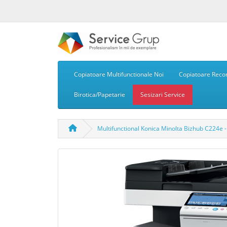
Copiatoare Multifunctionale Noi
Copiatoare Recon
Birotica/Papetarie
Sesizari Service
Multifunctional Konica Minolta Bizhub C224e -