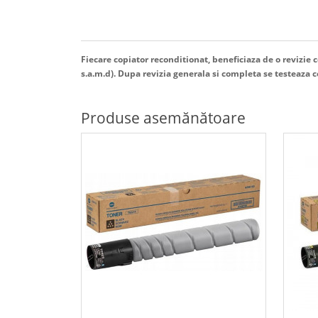
Fiecare copiator reconditionat, beneficiaza de o revizie co
s.a.m.d). Dupa revizia generala si completa se testeaza com
Produse asemănătoare