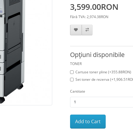
3,599.00RON
Fără TVA: 2,974.38RON
Opţiuni disponibile
TONER
Cartuse toner pline (+355.88RON)
Set toner de rezerva (+1,906.51RO
Cantitate
Add to Cart