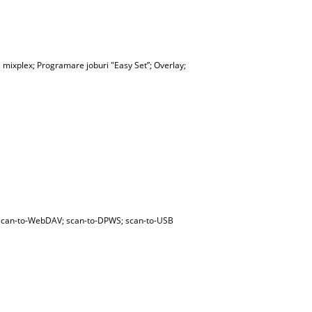
si mixplex; Programare joburi "Easy Set”; Overlay;
; scan-to-WebDAV; scan-to-DPWS; scan-to-USB