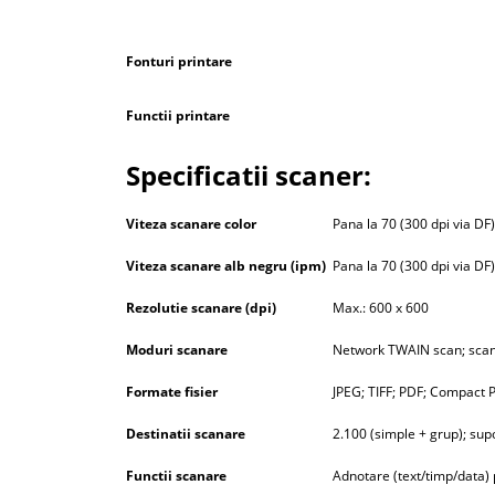
Fonturi printare
Functii printare
Specificatii scaner:
Viteza scanare color
Pana la 70 (300 dpi via DF)
Viteza scanare alb negru (ipm)
Pana la 70 (300 dpi via DF)
Rezolutie scanare (dpi)
Max.: 600 x 600
Moduri scanare
Network TWAIN scan; scan
Formate fisier
JPEG; TIFF; PDF; Compact 
Destinatii scanare
2.100 (simple + grup); su
Functii scanare
Adnotare (text/timp/data)