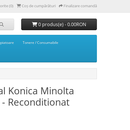
orite (0)
Coș de cumpărături
Finalizare comandă
0 produs(e) - 0.00RON
opiatoare
Tonere / Consumabile
al Konica Minolta
- Reconditionat