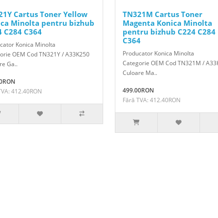
1Y Cartus Toner Yellow
TN321M Cartus Toner
ca Minolta pentru bizhub
Magenta Konica Minolta
4 C284 C364
pentru bizhub C224 C284
C364
cator Konica Minolta
Producator Konica Minolta
orie OEM Cod TN321Y / A33K250
Categorie OEM Cod TN321M / A33
re Ga..
Culoare Ma..
00RON
499.00RON
TVA: 412.40RON
Fără TVA: 412.40RON