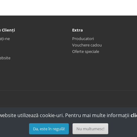
 Clienți
Extra
ați-ne
Producatori
Vouchere cadou
Oferte speciale
ebsite
website utilizează cookie-uri. Pentru mai multe informații
cli
Da, este în regulă!
Nu multumesc!