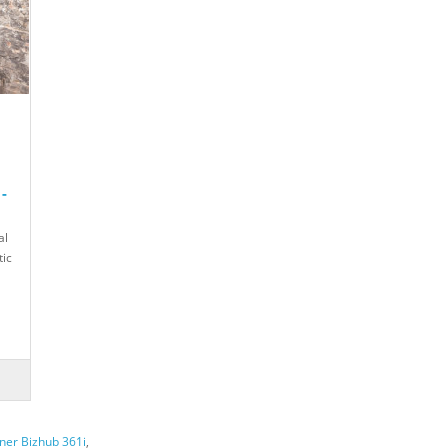
-
al
tic
ner Bizhub 361i
,