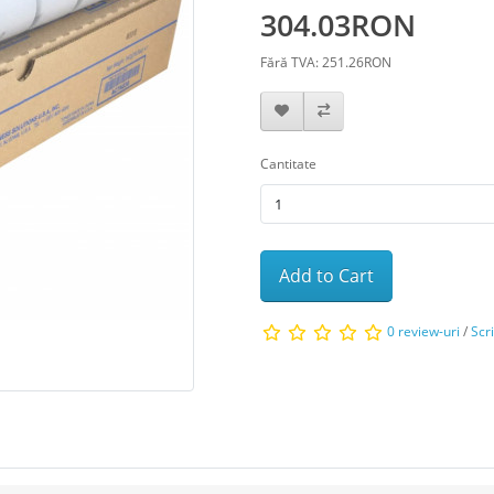
304.03RON
Fără TVA: 251.26RON
Cantitate
Add to Cart
0 review-uri
/
Scr