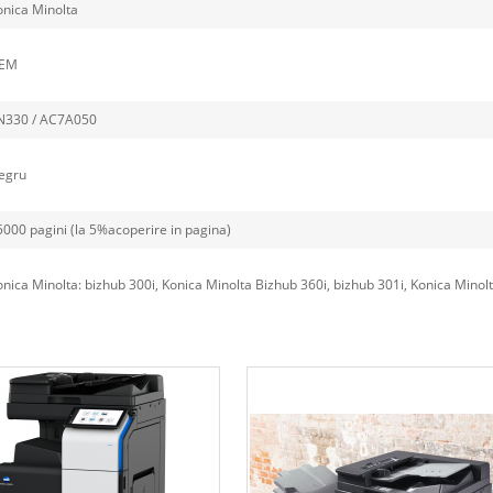
onica Minolta
EM
330 / AC7A050
egru
5000 pagini (la 5%acoperire in pagina)
nica Minolta: bizhub 300i, Konica Minolta Bizhub 360i, bizhub 301i, Konica Minol