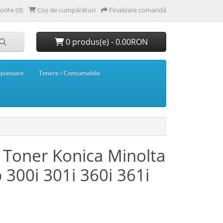
orite (0)
Coș de cumpărături
Finalizare comandă
0 produs(e) - 0.00RON
opiatoare
Tonere / Consumabile
 Toner Konica Minolta
 300i 301i 360i 361i