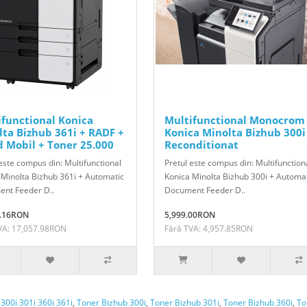
ifunctional Konica
Multifunctional Monocrom
lta Bizhub 361i + RADF +
Konica Minolta Bizhub 300i 
d Mobil + Toner 25.000
Reconditionat
este compus din: Multifunctional
Pretul este compus din: Multifunction
 Minolta Bizhub 361i + Automatic
Konica Minolta Bizhub 300i + Automa
nt Feeder D..
Document Feeder D..
0.16RON
5,999.00RON
VA: 17,057.98RON
Fără TVA: 4,957.85RON
300i 301i 360i 361i
,
Toner Bizhub 300i
,
Toner Bizhub 301i
,
Toner Bizhub 360i
,
To