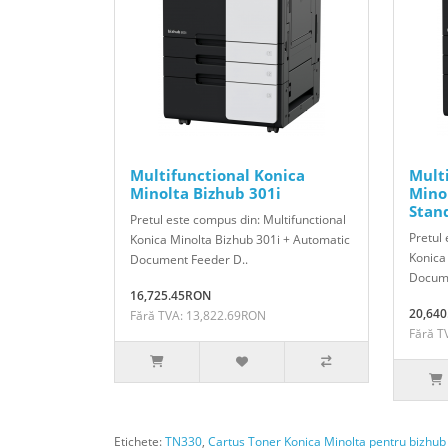
Multifunctional Konica
Mult
Minolta Bizhub 301i
Mino
Stan
Pretul este compus din: Multifunctional
Pretul 
Konica Minolta Bizhub 301i + Automatic
Konica
Document Feeder D..
Docume
16,725.45RON
20,64
Fără TVA: 13,822.69RON
Fără T
Etichete:
TN330
,
Cartus Toner Konica Minolta pentru bizhub 