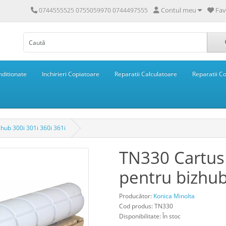
Contul meu
Fav
0744555525 0755059970 0744497555
ditionate
Inchirieri Copiatoare
Reparatii Calculatoare
Reparatii C
hub 300i 301i 360i 361i
TN330 Cartus
pentru bizhub
Producător:
Konica Minolta
Cod produs: TN330
Disponibilitate: În stoc