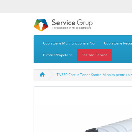
Copiatoare Multifunctionale Noi
Copiatoare Recon
Birotica/Papetarie
Sesizari Service
TN330 Cartus Toner Konica Minolta pentru biz