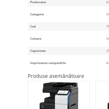
Producator
K
Categorie
O
Cod
TN
Culoare
N
Capacitate
2
Imprimante compatibile
Ko
Produse asemănătoare