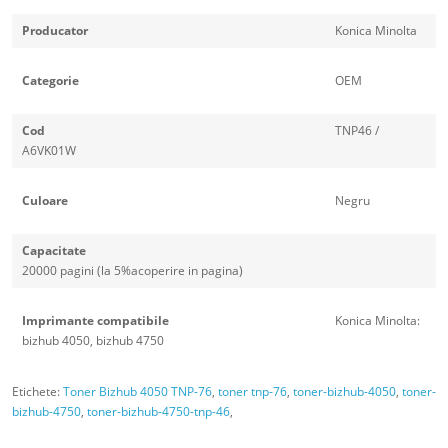
Producator
Konica Minolta
Categorie
OEM
Cod
TNP46 /
A6VK01W
Culoare
Negru
Capacitate
20000 pagini (la 5%acoperire in pagina)
Imprimante compatibile
Konica Minolta:
bizhub 4050, bizhub 4750
Etichete:
Toner Bizhub 4050 TNP-76
,
toner tnp-76
,
toner-bizhub-4050
,
toner-
bizhub-4750
,
toner-bizhub-4750-tnp-46
,