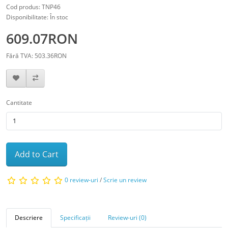
Cod produs: TNP46
Disponibilitate: În stoc
609.07RON
Fără TVA: 503.36RON
Cantitate
Add to Cart
0 review-uri
/
Scrie un review
Descriere
Specificații
Review-uri (0)