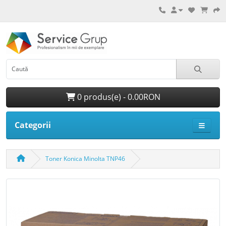
0 produs(e) - 0.00RON
Categorii
Toner Konica Minolta TNP46