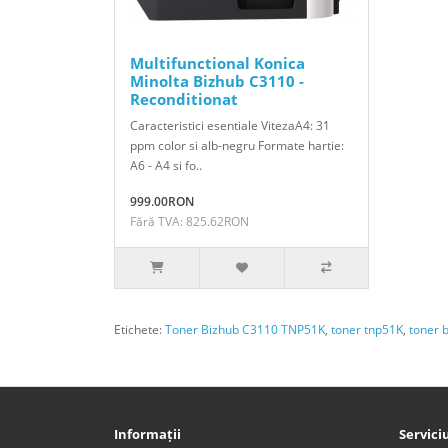
Multifunctional Konica
Minolta Bizhub C3110 -
Reconditionat
Caracteristici esentiale VitezaA4: 31
ppm color si alb-negru Formate hartie:
A6 - A4 si fo..
999.00RON
Fără TVA: 825.62RON
Etichete:
Toner Bizhub C3110 TNP51K
,
toner tnp51K
,
toner 
Informații
Serviciu