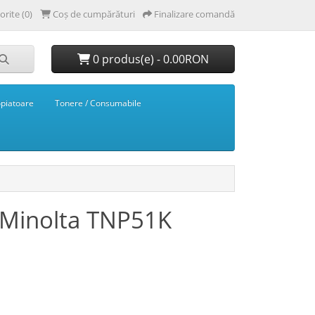
orite (0)
Coș de cumpărături
Finalizare comandă
0 produs(e) - 0.00RON
opiatoare
Tonere / Consumabile
 Minolta TNP51K