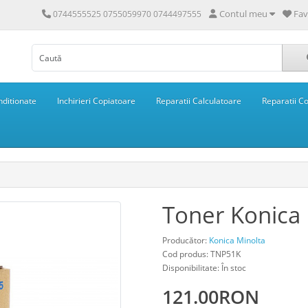
Contul meu
Fav
0744555525 0755059970 0744497555
ditionate
Inchirieri Copiatoare
Reparatii Calculatoare
Reparatii C
Toner Konica
Producător:
Konica Minolta
Cod produs: TNP51K
Disponibilitate: În stoc
121.00RON