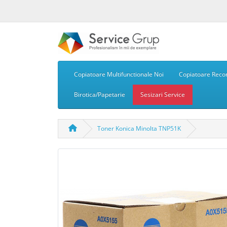
Copiatoare Multifunctionale Noi
Copiatoare Recon
Birotica/Papetarie
Sesizari Service
Toner Konica Minolta TNP51K