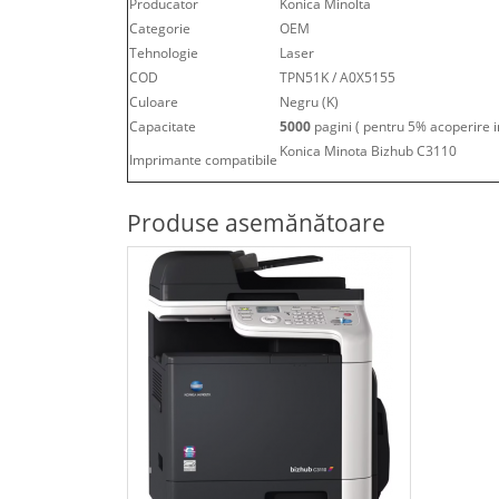
Producator
Konica Minolta
Categorie
OEM
Tehnologie
Laser
COD
TPN51K / A0X5155
Culoare
Negru (K)
Capacitate
5000
pagini ( pentru 5% acoperire i
Konica Minota Bizhub C3110
Imprimante compatibile
Produse asemănătoare