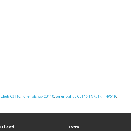
bizhub C3110
,
toner bizhub C3110
,
toner bizhub C3110 TNP51K
,
TNP51K
,
 Clienți
Extra