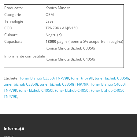
Producator
Konica Minolta
Categorie
OEM
Tehnologie
Laser
COD
TPN79K / AAJW150
Culoare
Negru (K)
Capacitate
13000
pagini ( pentru 5% acoperire in pagina)
Konica Minota Bizhub C3350i
Imprimante compatibile
Konica Minota Bizhub C4050i
Etichete:
Toner Bizhub C3350i TNP79K
,
toner tnp79K
,
toner bizhub C3350i
,
toner bizhub C3350i
,
toner bizhub C3350i TNP79K
,
Toner Bizhub C4050i
TNP79K
,
toner bizhub C4050i
,
toner bizhub C4050i
,
toner bizhub C4050i
TNP79K
,
Informații
ANPC