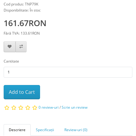
Cod produs: TNP79K
Disponibilitate: În stoc
161.67RON
Fără TVA: 133.61RON
Cantitate
Add to Cart
0 review-uri
/
Scrie un review
Descriere
Specificații
Review-uri (0)