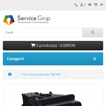
0 produs(e) - 0.00RON
Categorii
Toner Konica Minolta TNP79K