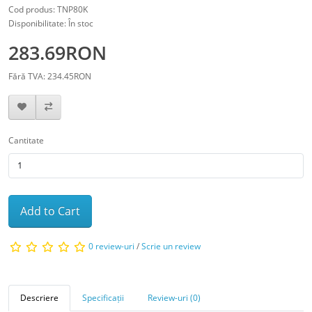
Cod produs: TNP80K
Disponibilitate: În stoc
283.69RON
Fără TVA: 234.45RON
Cantitate
Add to Cart
0 review-uri
/
Scrie un review
Descriere
Specificații
Review-uri (0)