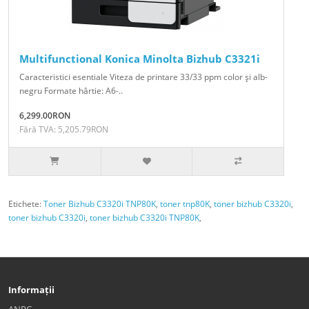
Multifunctional Konica Minolta Bizhub C3321i
Caracteristici esentiale Viteza de printare 33/33 ppm color şi alb-
negru Formate hârtie: A6-..
6,299.00RON
Fără TVA: 5,205.79RON
Etichete:
Toner Bizhub C3320i TNP80K
,
toner tnp80K
,
toner bizhub C3320i
,
toner bizhub C3320i
,
toner bizhub C3320i TNP80K
,
Informații
ANPC