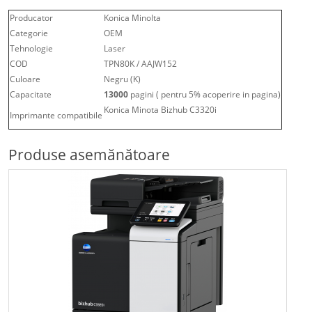
Producator
Konica Minolta
Categorie
OEM
Tehnologie
Laser
COD
TPN80K / AAJW152
Culoare
Negru (K)
Capacitate
13000
pagini ( pentru 5% acoperire in pagina)
Konica Minota Bizhub C3320i
Imprimante compatibile
Produse asemănătoare