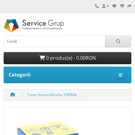
0 produs(e) - 0.00RON
Categorii
Toner Konica Minolta TNP80K