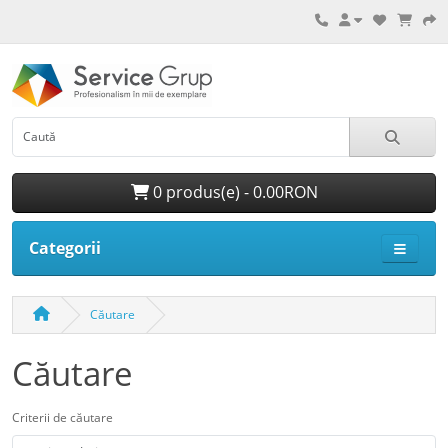
0 produs(e) - 0.00RON
Categorii
Căutare
Căutare
Criterii de căutare