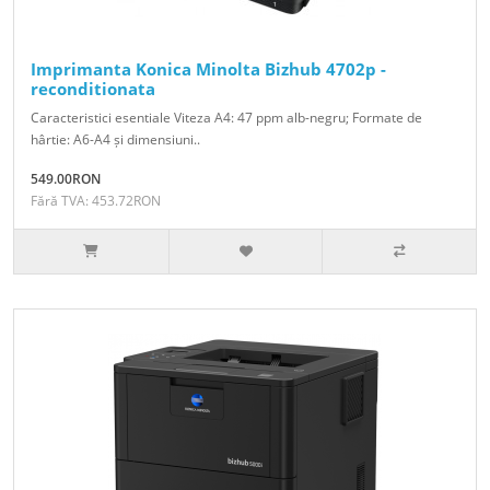
Imprimanta Konica Minolta Bizhub 4702p -
reconditionata
Caracteristici esentiale Viteza A4: 47 ppm alb-negru; Formate de
hârtie: A6-A4 și dimensiuni..
549.00RON
Fără TVA: 453.72RON