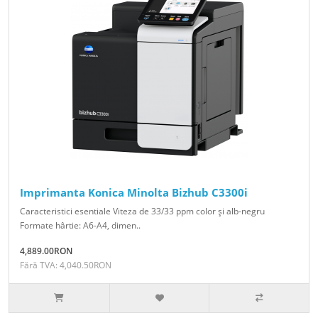
Imprimanta Konica Minolta Bizhub C3300i
Caracteristici esentiale Viteza de 33/33 ppm color şi alb-negru
Formate hârtie: A6-A4, dimen..
4,889.00RON
Fără TVA: 4,040.50RON