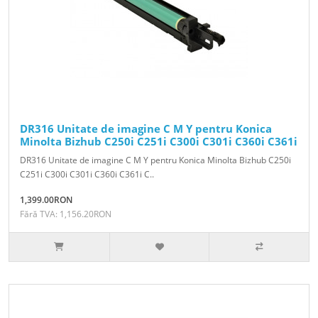
DR316 Unitate de imagine C M Y pentru Konica
Minolta Bizhub C250i C251i C300i C301i C360i C361i
DR316 Unitate de imagine C M Y pentru Konica Minolta Bizhub C250i
C251i C300i C301i C360i C361i C..
1,399.00RON
Fără TVA: 1,156.20RON