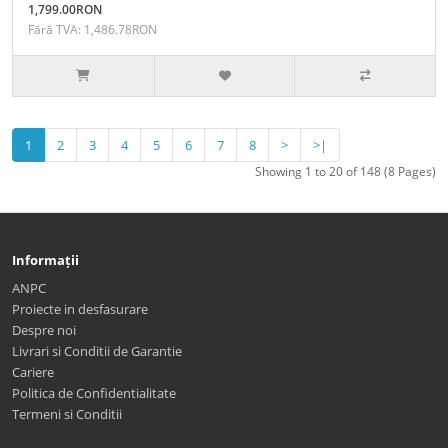
1,799.00RON
Fără TVA: 1,486.78RON
1
2
3
4
5
6
7
8
>
>|
Showing 1 to 20 of 148 (8 Pages)
Informații
ANPC
Proiecte in desfasurare
Despre noi
Livrari si Conditii de Garantie
Cariere
Politica de Confidentialitate
Termeni si Conditii