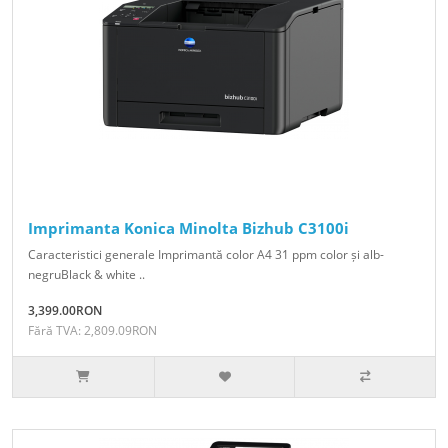
Imprimanta Konica Minolta Bizhub C3100i
Caracteristici generale Imprimantă color A4 31 ppm color și alb-
negruBlack & white ..
3,399.00RON
Fără TVA: 2,809.09RON