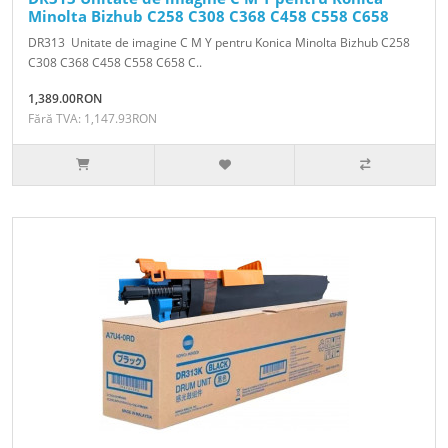
Minolta Bizhub C258 C308 C368 C458 C558 C658
DR313 Unitate de imagine C M Y pentru Konica Minolta Bizhub C258
C308 C368 C458 C558 C658 C..
1,389.00RON
Fără TVA: 1,147.93RON