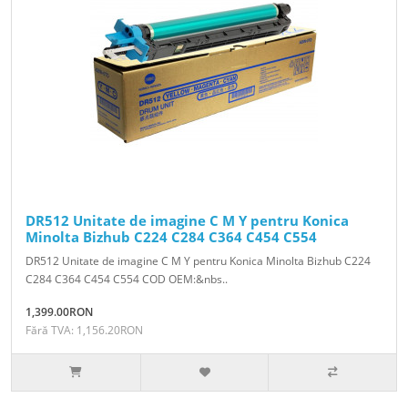
DR512 Unitate de imagine C M Y pentru Konica
Minolta Bizhub C224 C284 C364 C454 C554
DR512 Unitate de imagine C M Y pentru Konica Minolta Bizhub C224
C284 C364 C454 C554 COD OEM:&nbs..
1,399.00RON
Fără TVA: 1,156.20RON