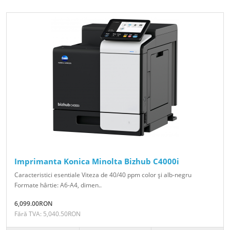
Imprimanta Konica Minolta Bizhub C4000i
Caracteristici esentiale Viteza de 40/40 ppm color şi alb-negru
Formate hârtie: A6-A4, dimen..
6,099.00RON
Fără TVA: 5,040.50RON