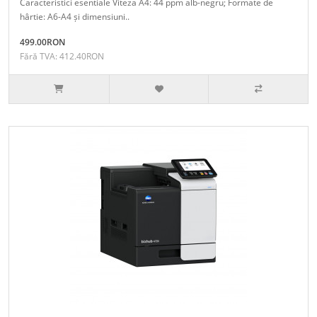
Caracteristici esentiale Viteza A4: 44 ppm alb-negru; Formate de
hârtie: A6-A4 și dimensiuni..
499.00RON
Fără TVA: 412.40RON