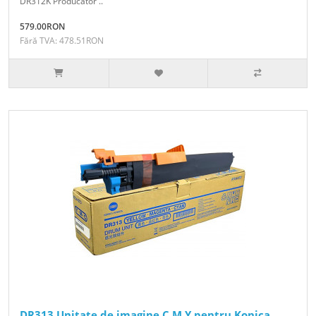
DR312K Producator ..
579.00RON
Fără TVA: 478.51RON
DR313 Unitate de imagine C M Y pentru Konica