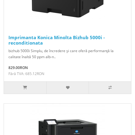
Imprimanta Konica Minolta Bizhub 5000i -
reconditionata
bizhub 5000i Simplu, de încredere şi care oferă performanţă la
calitate înaltă 50 ppm alb-n..
829.00RON
Fără TVA: 685.12RON