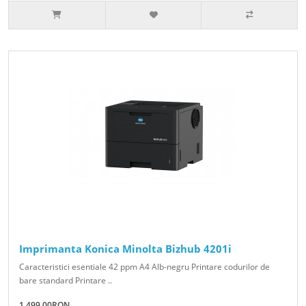
Imprimanta Konica Minolta Bizhub 4201i
Caracteristici esentiale 42 ppm A4 Alb-negru Printare codurilor de
bare standard Printare ..
1,499.00RON