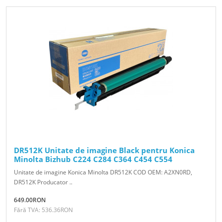
DR512K Unitate de imagine Black pentru Konica
Minolta Bizhub C224 C284 C364 C454 C554
Unitate de imagine Konica Minolta DR512K COD OEM: A2XN0RD,
DR512K Producator ..
649.00RON
Fără TVA: 536.36RON