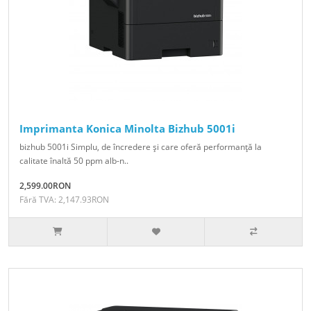
Imprimanta Konica Minolta Bizhub 5001i
bizhub 5001i Simplu, de încredere şi care oferă performanţă la
calitate înaltă 50 ppm alb-n..
2,599.00RON
Fără TVA: 2,147.93RON