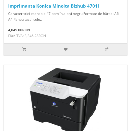
Imprimanta Konica Minolta Bizhub 4701i
Caracteristici esentiale 47 ppm în alb și negru Formate de hârtie: A6-
A4 Panou tactil colo..
4,049.00RON
Fără TVA: 3,346.28RON