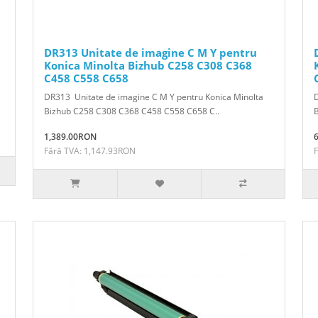
DR313 Unitate de imagine C M Y pentru
Konica Minolta Bizhub C258 C308 C368
C458 C558 C658
DR313 Unitate de imagine C M Y pentru Konica Minolta
D
Bizhub C258 C308 C368 C458 C558 C658 C..
1,389.00RON
Fără TVA: 1,147.93RON