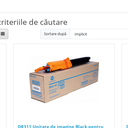
riteriile de căutare
Sortare după
DR311 Unitate de imagine Black pentru