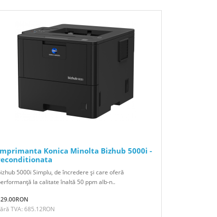
Imprimanta Konica Minolta Bizhub 5000i -
reconditionata
izhub 5000i Simplu, de încredere şi care oferă
erformanţă la calitate înaltă 50 ppm alb-n..
829.00RON
Fără TVA: 685.12RON