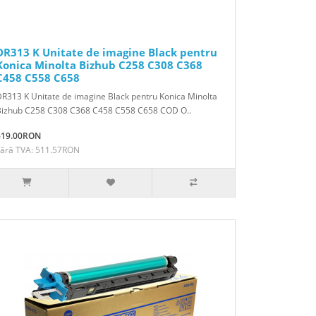
DR313 K Unitate de imagine Black pentru
Konica Minolta Bizhub C258 C308 C368
C458 C558 C658
R313 K Unitate de imagine Black pentru Konica Minolta
Bizhub C258 C308 C368 C458 C558 C658 COD O..
619.00RON
Fără TVA: 511.57RON