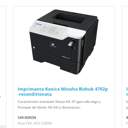
Imprimanta Konica Minolta Bizhub 4702p
-reconditionata
e
Caracteristici esentiale Viteza A4: 47 ppm alb-negru;
b
Formate de hârtie: A6-A4 și dimensiuni..
p
549.00RON
Fără TVA: 453.72RON