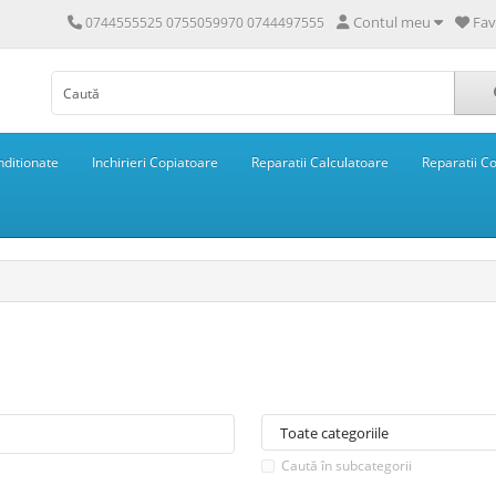
Contul meu
Fav
0744555525 0755059970 0744497555
ditionate
Inchirieri Copiatoare
Reparatii Calculatoare
Reparatii C
Caută în subcategorii