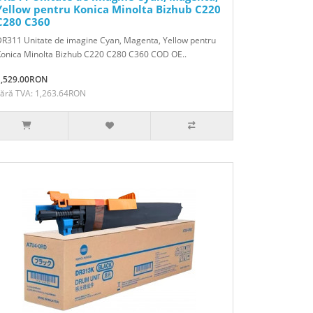
Yellow pentru Konica Minolta Bizhub C220
C280 C360
R311 Unitate de imagine Cyan, Magenta, Yellow pentru
Konica Minolta Bizhub C220 C280 C360 COD OE..
1,529.00RON
Fără TVA: 1,263.64RON