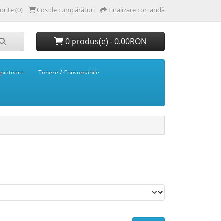
orite (0)
Coș de cumpărături
Finalizare comandă
0 produs(e) - 0.00RON
opiatoare
Tonere / Consumabile