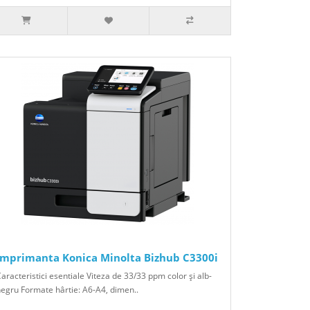
Imprimanta Konica Minolta Bizhub C3300i
aracteristici esentiale Viteza de 33/33 ppm color şi alb-
egru Formate hârtie: A6-A4, dimen..