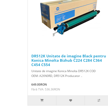
DR512K Unitate de imagine Black pentru
Konica Minolta Bizhub C224 C284 C364
C454 C554
Unitate de imagine Konica Minolta DR512K COD
OEM: A2XN0RD, DR512K Producator ..
649.00RON
Fără TVA: 536.36RON