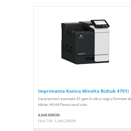
Imprimanta Konica Minolta Bizhub 4701i
Caracteristici esentiale 47 ppm în alb și negru Formate d
hârtie: A6-A4 Panou tactil colo..
4,049.00RON
Fără TVA: 3,346.28RON