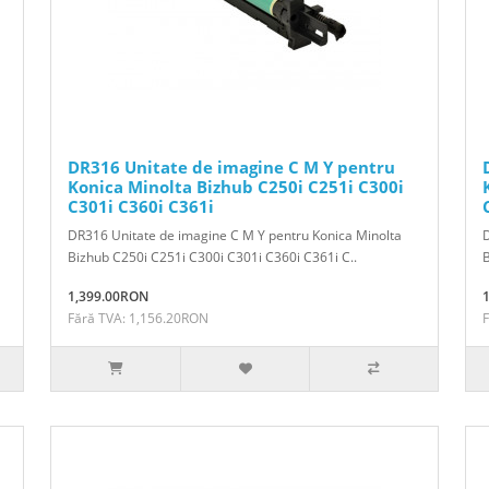
DR316 Unitate de imagine C M Y pentru
Konica Minolta Bizhub C250i C251i C300i
C301i C360i C361i
DR316 Unitate de imagine C M Y pentru Konica Minolta
D
Bizhub C250i C251i C300i C301i C360i C361i C..
1,399.00RON
Fără TVA: 1,156.20RON