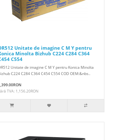
DR512 Unitate de imagine C M Y pentru
Konica Minolta Bizhub C224 C284 C364
C454 C554
R512 Unitate de imagine C M Y pentru Konica Minolta
Bizhub C224 C284 C364 C454 C554 COD OEM:&nbs..
1,399.00RON
Fără TVA: 1,156.20RON