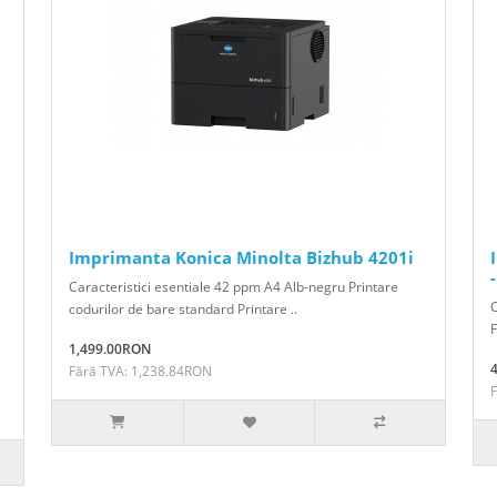
Imprimanta Konica Minolta Bizhub 4201i
Caracteristici esentiale 42 ppm A4 Alb-negru Printare
C
codurilor de bare standard Printare ..
F
1,499.00RON
Fără TVA: 1,238.84RON