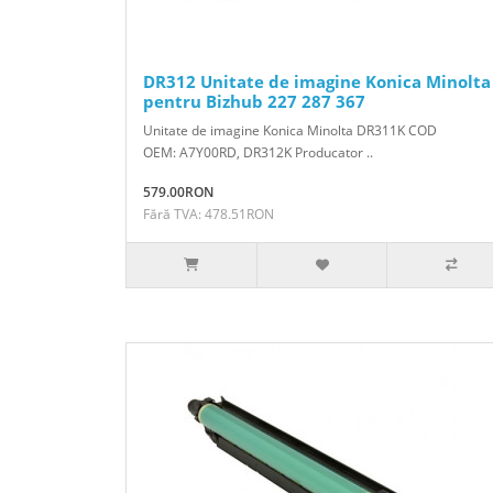
DR312 Unitate de imagine Konica Minolta
pentru Bizhub 227 287 367
Unitate de imagine Konica Minolta DR311K COD
OEM: A7Y00RD, DR312K Producator ..
579.00RON
Fără TVA: 478.51RON