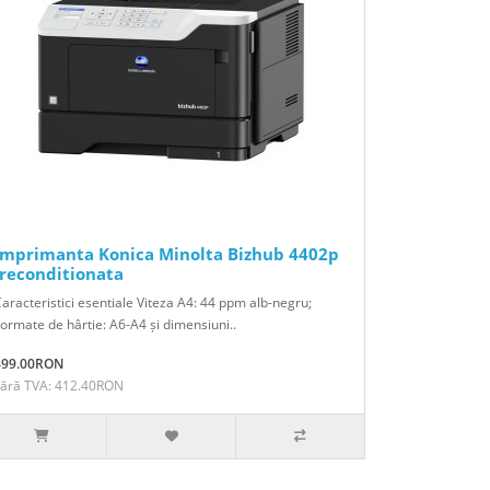
Imprimanta Konica Minolta Bizhub 4402p
-reconditionata
aracteristici esentiale Viteza A4: 44 ppm alb-negru;
ormate de hârtie: A6-A4 și dimensiuni..
499.00RON
Fără TVA: 412.40RON