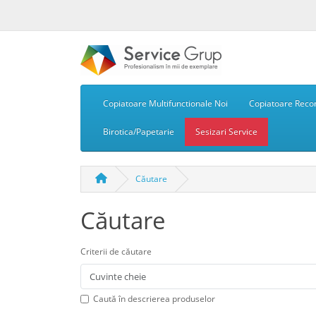
Copiatoare Multifunctionale Noi
Copiatoare Recon
Birotica/Papetarie
Sesizari Service
Căutare
Căutare
Criterii de căutare
Caută în descrierea produselor