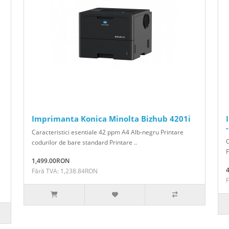
Imprimanta Konica Minolta Bizhub 4201i
Caracteristici esentiale 42 ppm A4 Alb-negru Printare
C
codurilor de bare standard Printare ..
F
1,499.00RON
Fără TVA: 1,238.84RON