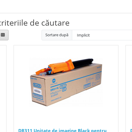
riteriile de căutare
Sortare după
DR311 Unitate de imagine Black pentru