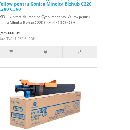
Yellow pentru Konica Minolta Bizhub C220
C280 C360
R311 Unitate de imagine Cyan, Magenta, Yellow pentru
Konica Minolta Bizhub C220 C280 C360 COD OE..
1,529.00RON
Fără TVA: 1,263.64RON