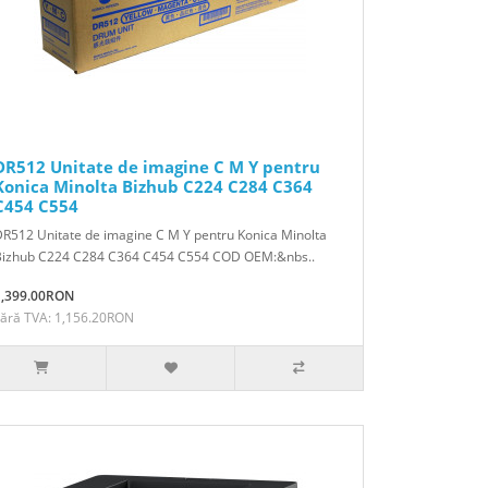
DR512 Unitate de imagine C M Y pentru
Konica Minolta Bizhub C224 C284 C364
C454 C554
R512 Unitate de imagine C M Y pentru Konica Minolta
Bizhub C224 C284 C364 C454 C554 COD OEM:&nbs..
1,399.00RON
Fără TVA: 1,156.20RON