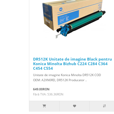
DR512K Unitate de imagine Black pentru
Konica Minolta Bizhub C224 C284 C364
C454 C554
Unitate de imagine Konica Minolta DR512K COD
OEM: A2XN0RD, DR512K Producator ..
649.00RON
Fără TVA: 536.36RON