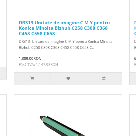
DR313 Unitate de imagine C M Y pentru
Konica Minolta Bizhub C258 C308 C368
C458 C558 C658
DR313 Unitate de imagine C M Y pentru Konica Minolta
D
Bizhub C258 C308 C368 C458 C558 C658 C..
1,389.00RON
Fără TVA: 1,147.93RON