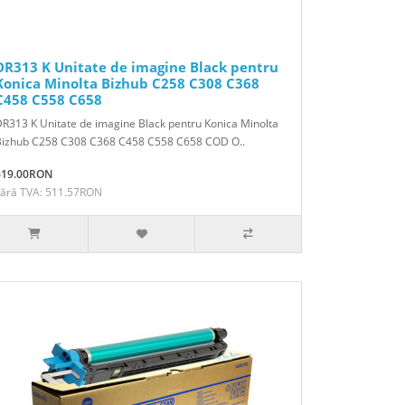
DR313 K Unitate de imagine Black pentru
Konica Minolta Bizhub C258 C308 C368
C458 C558 C658
R313 K Unitate de imagine Black pentru Konica Minolta
Bizhub C258 C308 C368 C458 C558 C658 COD O..
619.00RON
Fără TVA: 511.57RON