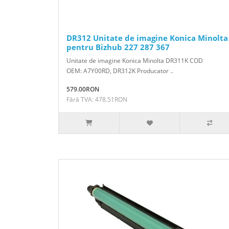
DR312 Unitate de imagine Konica Minolta
pentru Bizhub 227 287 367
Unitate de imagine Konica Minolta DR311K COD
OEM: A7Y00RD, DR312K Producator ..
579.00RON
Fără TVA: 478.51RON