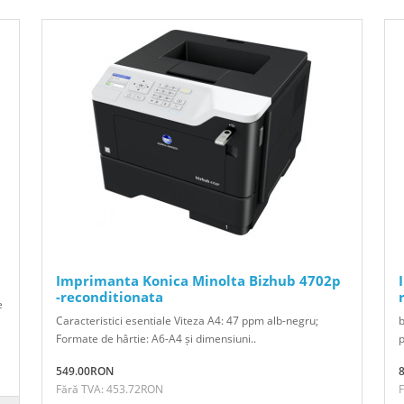
Imprimanta Konica Minolta Bizhub 4702p
-reconditionata
e
Caracteristici esentiale Viteza A4: 47 ppm alb-negru;
b
Formate de hârtie: A6-A4 și dimensiuni..
p
549.00RON
Fără TVA: 453.72RON