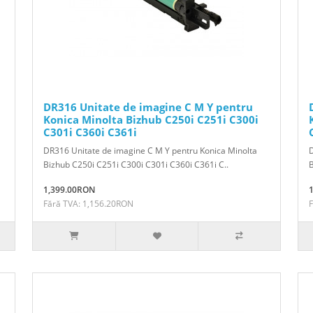
DR316 Unitate de imagine C M Y pentru
Konica Minolta Bizhub C250i C251i C300i
C301i C360i C361i
DR316 Unitate de imagine C M Y pentru Konica Minolta
D
Bizhub C250i C251i C300i C301i C360i C361i C..
1,399.00RON
Fără TVA: 1,156.20RON