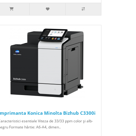
Imprimanta Konica Minolta Bizhub C3300i
aracteristici esentiale Viteza de 33/33 ppm color şi alb-
egru Formate hârtie: A6-A4, dimen..