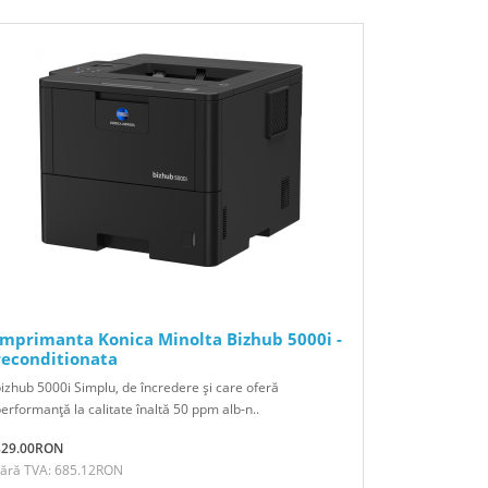
Imprimanta Konica Minolta Bizhub 5000i -
reconditionata
izhub 5000i Simplu, de încredere şi care oferă
erformanţă la calitate înaltă 50 ppm alb-n..
829.00RON
Fără TVA: 685.12RON