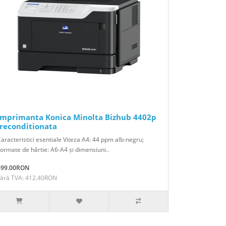
Imprimanta Konica Minolta Bizhub 4402p
-reconditionata
aracteristici esentiale Viteza A4: 44 ppm alb-negru;
ormate de hârtie: A6-A4 și dimensiuni..
499.00RON
Fără TVA: 412.40RON