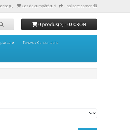
orite (0)
Coș de cumpărături
Finalizare comandă
0 produs(e) - 0.00RON
opiatoare
Tonere / Consumabile