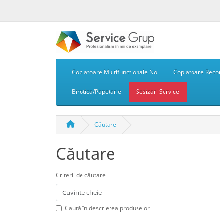
Copiatoare Multifunctionale Noi
Copiatoare Recon
Birotica/Papetarie
Sesizari Service
Căutare
Căutare
Criterii de căutare
Caută în descrierea produselor