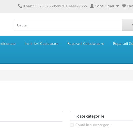
Contul meu
Fav
0744555525 0755059970 0744497555
ditionate
Inchirieri Copiatoare
Reparatii Calculatoare
Reparatii C
Caută în subcategorii