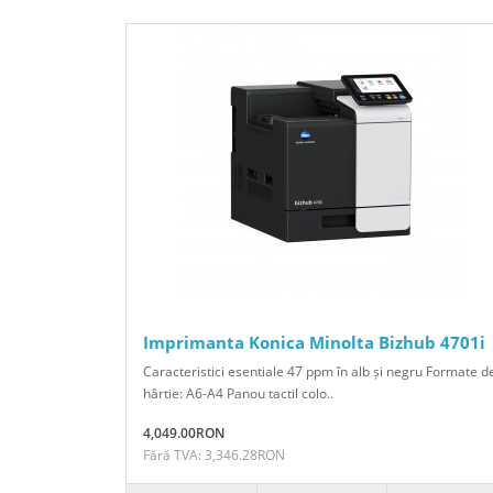
Imprimanta Konica Minolta Bizhub 4701i
Caracteristici esentiale 47 ppm în alb și negru Formate d
hârtie: A6-A4 Panou tactil colo..
4,049.00RON
Fără TVA: 3,346.28RON