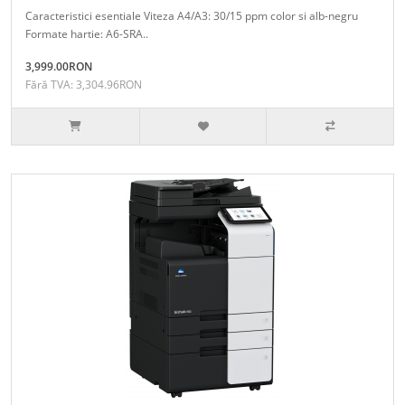
Caracteristici esentiale Viteza A4/A3: 30/15 ppm color si alb-negru
Formate hartie: A6-SRA..
3,999.00RON
Fără TVA: 3,304.96RON