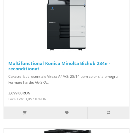
Multifunctional Konica Minolta Bizhub 284e -
reconditionat
Caracteristici esentiale Viteza A4/A3: 28/14 ppm color si alb-negru
Formate hartie: A6-SRA..
3,699.00RON
Fără TVA: 3,057.02RON