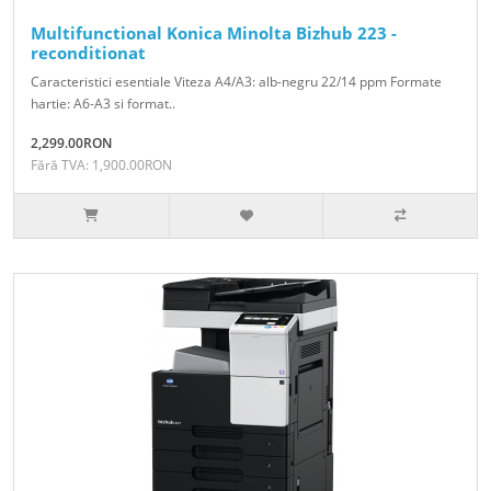
Multifunctional Konica Minolta Bizhub 223 -
reconditionat
Caracteristici esentiale Viteza A4/A3: alb-negru 22/14 ppm Formate
hartie: A6-A3 si format..
2,299.00RON
Fără TVA: 1,900.00RON