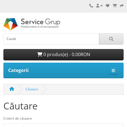
0 produs(e) - 0.00RON
Categorii
Căutare
Căutare
Criterii de căutare