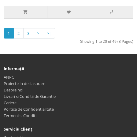
1
2
3
>
>|
Showing 1 to 20 of 49 (3 Pages)
Informații
ANPC
Proiecte in desfasurare
Despre noi
Livrari si Conditii de Garantie
Cariere
Politica de Confidentialitate
Termeni si Conditii
Serviciu Clienți