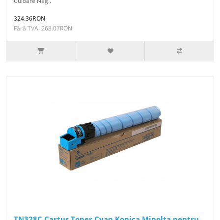
Culoare Neg..
324.36RON
Fără TVA: 268.07RON
TN328C Cartus Toner Cyan Konica Minolta pentru