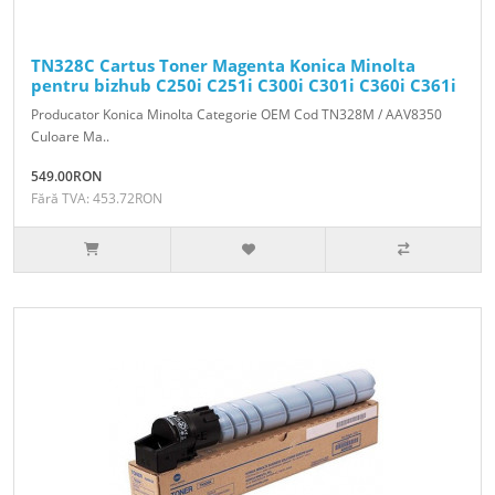
TN328C Cartus Toner Magenta Konica Minolta
pentru bizhub C250i C251i C300i C301i C360i C361i
Producator Konica Minolta Categorie OEM Cod TN328M / AAV8350
Culoare Ma..
549.00RON
Fără TVA: 453.72RON