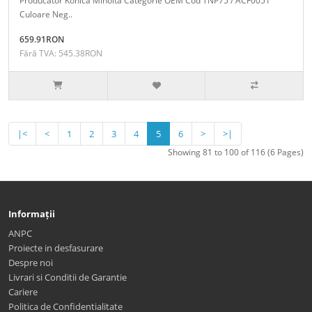
Producator Konica Minolta Categorie OEM Cod TNP75 / ACF0051
Culoare Neg..
659.91RON
Fără TVA: 545.38RON
|<
<
1
2
3
4
5
6
>
>|
Showing 81 to 100 of 116 (6 Pages)
Informații
ANPC
Proiecte in desfasurare
Despre noi
Livrari si Conditii de Garantie
Cariere
Politica de Confidentialitate