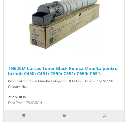
TN626M Cartus Toner Black Konica Minolta pentru
bizhub C450i C451i C550i C551i C650i C651i
Producator Konica Minolta Categorie OEM Cod TN626K / ACV1150
Culoare Ne..
212.51RON
Fără TVA: 175.63RON