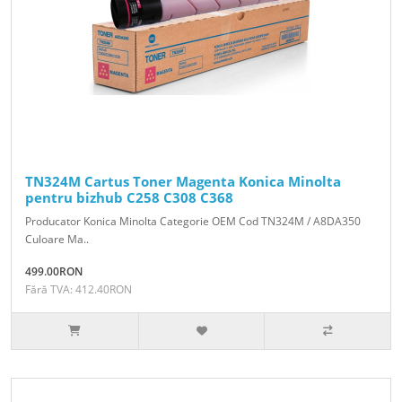
TN324M Cartus Toner Magenta Konica Minolta
pentru bizhub C258 C308 C368
Producator Konica Minolta Categorie OEM Cod TN324M / A8DA350
Culoare Ma..
499.00RON
Fără TVA: 412.40RON