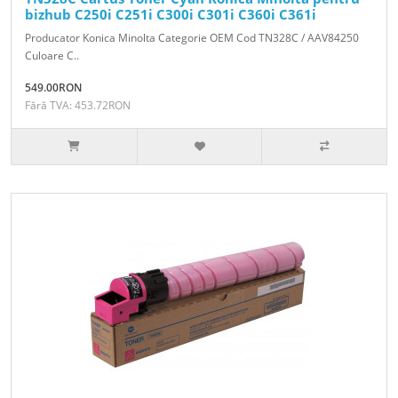
bizhub C250i C251i C300i C301i C360i C361i
Producator Konica Minolta Categorie OEM Cod TN328C / AAV84250
Culoare C..
549.00RON
Fără TVA: 453.72RON