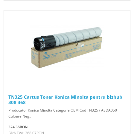
TN325 Cartus Toner Konica Minolta pentru bizhub
308 368
Producator Konica Minolta Categorie OEM Cod TN325 / A8DA050
Culoare Neg..
324.36RON
Fără TVA: 268.07RON