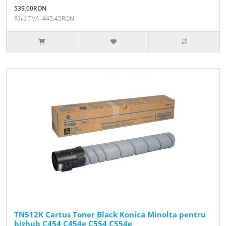
539.00RON
Fără TVA: 445.45RON
TN512K Cartus Toner Black Konica Minolta pentru
bizhub C454 C454e C554 C554e