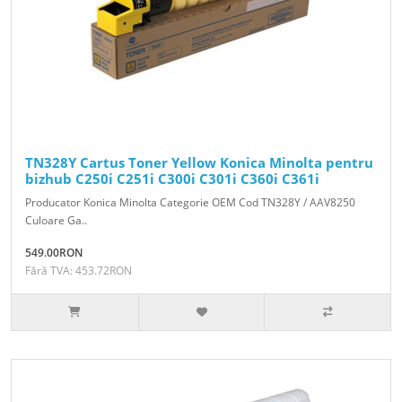
TN328Y Cartus Toner Yellow Konica Minolta pentru
bizhub C250i C251i C300i C301i C360i C361i
Producator Konica Minolta Categorie OEM Cod TN328Y / AAV8250
Culoare Ga..
549.00RON
Fără TVA: 453.72RON