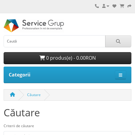
0 produs(e) - 0.00RON
Categorii
Căutare
Căutare
Criterii de căutare