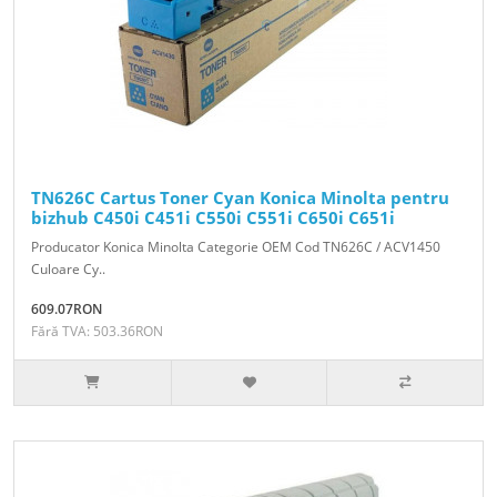
TN626C Cartus Toner Cyan Konica Minolta pentru
bizhub C450i C451i C550i C551i C650i C651i
Producator Konica Minolta Categorie OEM Cod TN626C / ACV1450
Culoare Cy..
609.07RON
Fără TVA: 503.36RON