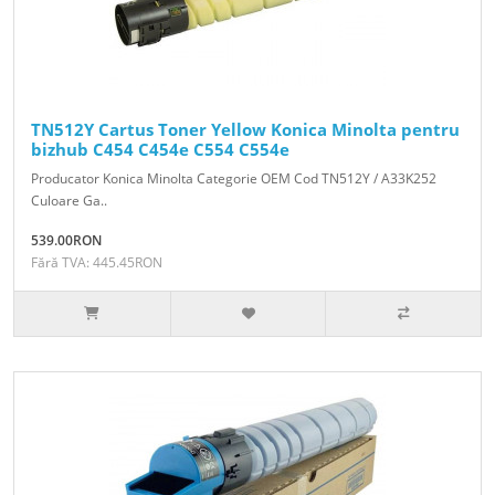
TN512Y Cartus Toner Yellow Konica Minolta pentru
bizhub C454 C454e C554 C554e
Producator Konica Minolta Categorie OEM Cod TN512Y / A33K252
Culoare Ga..
539.00RON
Fără TVA: 445.45RON