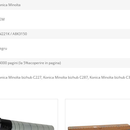
onica Minolta
EM
221K / A8K3150
egru
4000 pagini (la 5%acoperire in pagina)
nica Minolta bizhub C227, Konica Minolta bizhub C287, Konica Minolta bizhub C