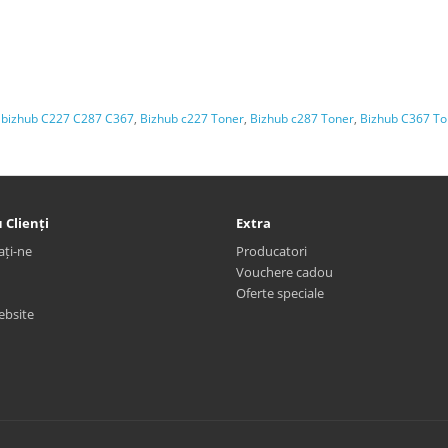
u bizhub C227 C287 C367
,
Bizhub c227 Toner
,
Bizhub c287 Toner
,
Bizhub C367 To
 Clienți
Extra
ați-ne
Producatori
Vouchere cadou
Oferte speciale
ebsite