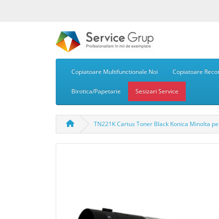
Copiatoare Multifunctionale Noi
Copiatoare Recon
Birotica/Papetarie
Sesizari Service
TN221K Cartus Toner Black Konica Minolta p