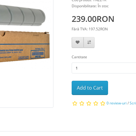
Disponibilitate: În stoc
239.00RON
Fără TVA: 197.52RON
Cantitate
Add to Cart
0 review-uri
/
Scr