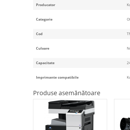
Producator
K
Categorie
O
Cod
TN
Culoare
N
Capacitate
2
Imprimante compatibile
Ko
Produse asemănătoare