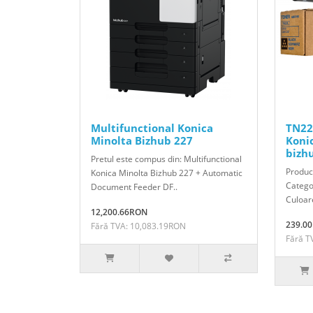
Multifunctional Konica
TN22
Minolta Bizhub 227
Koni
bizh
Pretul este compus din: Multifunctional
Produc
Konica Minolta Bizhub 227 + Automatic
Catego
Document Feeder DF..
Culoar
12,200.66RON
239.0
Fără TVA: 10,083.19RON
Fără T