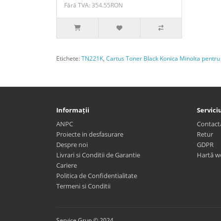
Fără TVA: 354.55RON
Etichete:
TN221K
,
Cartus Toner Black Konica Minolta pentr
Informații
Serviciu
ANPC
Contact
Proiecte in desfasurare
Retur
Despre noi
GDPR
Livrari si Conditii de Garantie
Hartă w
Cariere
Politica de Confidentialitate
Termeni si Conditii
Service Grup © 2024