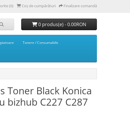
orite (0)
Coș de cumpărături
Finalizare comandă
0 produs(e) - 0.00RON
opiatoare
Tonere / Consumabile
s Toner Black Konica
ru bizhub C227 C287