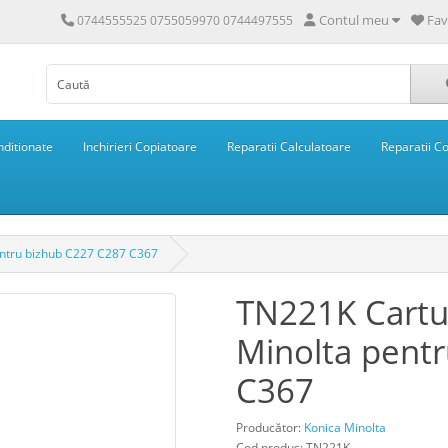
Contul meu
Fav
0744555525 0755059970 0744497555
ditionate
Inchirieri Copiatoare
Reparatii Calculatoare
Reparatii C
entru bizhub C227 C287 C367
TN221K Cartu
Minolta pent
C367
Producător:
Konica Minolta
Cod produs: TN221K