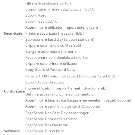
Filtrare IP si blocare porturi
Comunicare in retea SSL2, SSL3 si TSL1.0
Suport IPsec
Suport IEEE 802.1x
Autentificare utilizatori, raport autentificare
Securitate
Printare securizata (necesita HDD)
Suprascriere hard disk (8 tipuri standard)
Criptare date hard disc (AES 256)
Stergere automata a memoriei
Receptionare confidentiala a faxurilor
Criptare date printare utilizator
Copy Guard si Password Copy
Pana la 1000 conturi utilizatori (100 conturi fara HDD)
Suport Active Directory
(nume utilizator + parola + email + director smb)
Contorizare
Definire acces la functiile echipamentului
Autentificare biometrica (dispunerea venelor in deget) optional
Autentificare card IC (cititor card IC) optional
PageScope Net Care Device Manager
PageScope Data Administrator
PageScope Box Operator
Software
PageScope Direct Print