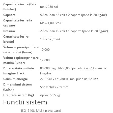
Capacitate iesire (fara
max. 250 coli
finisher)
Capsare
50 coli sau 48 coli + 2 coperti (pana la 209 g/m²)
Capacitate iesire la
Max. 1,000 coli
capsare
Brosura
20 coli sau 19 coli + 1 coperta (pana la 209 g/m²)
Capacitate iesire
100 coli (tava)
brosuri
Volum copiere/printare
10,000
recomandat (lunar)
Volum copiere/printare
19,000
maxim (lunar)
Durata viata unitate
80,000 pagini/600,000 pagini (Drum/Unitate de
imagine Black
imagine)
Consum energie
220-240 V / 50/60Hz, mai putin de 1.5 KW
Dimensiuni sistem
585 x 660 x 735 mm
(Lxlxh)
Greutate sistem (kg)
Aprox. 56.5 kg
Functii sistem
ISO15408 EAL3 (in evaluare)