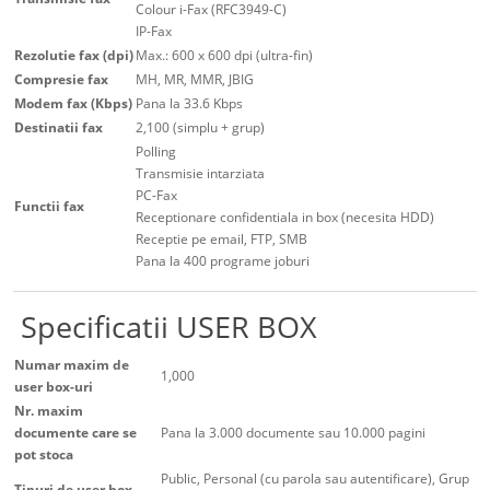
Colour i-Fax (RFC3949-C)
IP-Fax
Rezolutie fax (dpi)
Max.: 600 x 600 dpi (ultra-fin)
Compresie fax
MH, MR, MMR, JBIG
Modem fax (Kbps)
Pana la 33.6 Kbps
Destinatii fax
2,100 (simplu + grup)
Polling
Transmisie intarziata
PC-Fax
Functii fax
Receptionare confidentiala in box (necesita HDD)
Receptie pe email, FTP, SMB
Pana la 400 programe joburi
Specificatii USER BOX
Numar maxim de
1,000
user box-uri
Nr. maxim
documente care se
Pana la 3.000 documente sau 10.000 pagini
pot stoca
Public, Personal (cu parola sau autentificare), Grup
Tipuri de user box