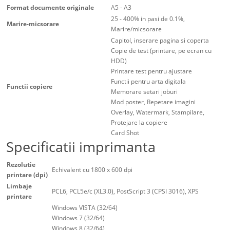
Format documente originale
A5 - A3
25 - 400% in pasi de 0.1%,
Marire-micsorare
Marire/micsorare
Capitol, inserare pagina si coperta
Copie de test (printare, pe ecran cu
HDD)
Printare test pentru ajustare
Functii pentru arta digitala
Functii copiere
Memorare setari joburi
Mod poster, Repetare imagini
Overlay, Watermark, Stampilare,
Protejare la copiere
Card Shot
Specificatii imprimanta
Rezolutie
Echivalent cu 1800 x 600 dpi
printare (dpi)
Limbaje
PCL6, PCL5e/c (XL3.0), PostScript 3 (CPSI 3016), XPS
printare
Windows VISTA (32/64)
Windows 7 (32/64)
Windows 8 (32/64)