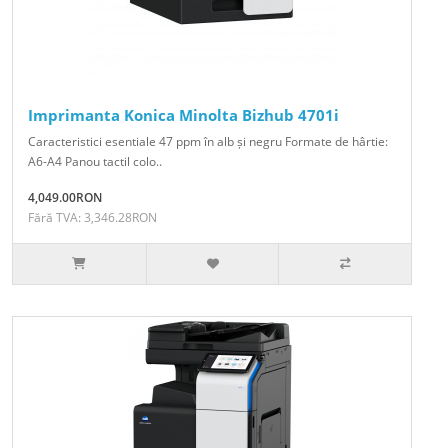
Imprimanta Konica Minolta Bizhub 4701i
Caracteristici esentiale 47 ppm în alb și negru Formate de hârtie:
A6-A4 Panou tactil colo..
4,049.00RON
Fără TVA: 3,346.28RON