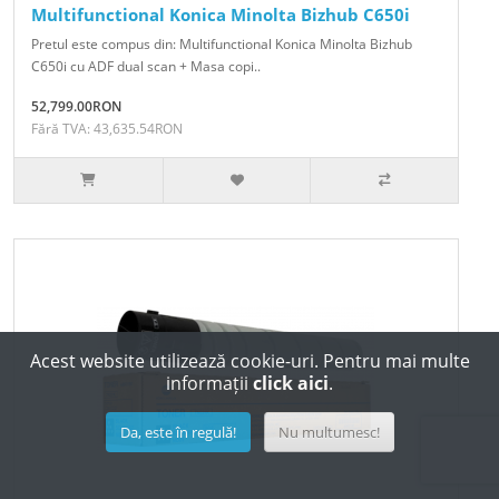
Multifunctional Konica Minolta Bizhub C650i
Pretul este compus din: Multifunctional Konica Minolta Bizhub
C650i cu ADF dual scan + Masa copi..
52,799.00RON
Fără TVA: 43,635.54RON
Acest website utilizează cookie-uri. Pentru mai multe
informații
click aici
.
Da, este în regulă!
Nu multumesc!