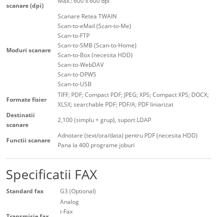
Max.: 600 x 600 dpi
scanare (dpi)
Scanare Retea TWAIN
Scan-to-eMail (Scan-to-Me)
Scan-to-FTP
Scan-to-SMB (Scan-to-Home)
Moduri scanare
Scan-to-Box (necesita HDD)
Scan-to-WebDAV
Scan-to-DPWS
Scan-to-USB
TIFF; PDF; Compact PDF; JPEG; XPS; Compact XPS; DOCX;
Formate fisier
XLSX; searchable PDF; PDF/A; PDF liniarizat
Destinatii
2,100 (simplu + grup), suport LDAP
scanare
Adnotare (text/ora/data) pentru PDF (necesita HDD)
Functii scanare
Pana la 400 programe joburi
Specificatii FAX
Standard fax
G3 (Optional)
Analog
i-Fax
Transmisie fax