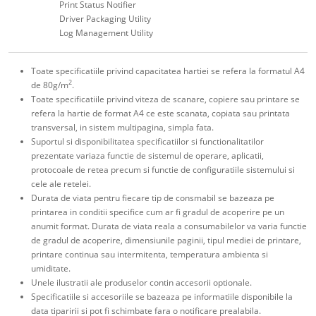
Print Status Notifier
Driver Packaging Utility
Log Management Utility
Toate specificatiile privind capacitatea hartiei se refera la formatul A4
2
de 80g/m
.
Toate specificatiile privind viteza de scanare, copiere sau printare se
refera la hartie de format A4 ce este scanata, copiata sau printata
transversal, in sistem multipagina, simpla fata.
Suportul si disponibilitatea specificatiilor si functionalitatilor
prezentate variaza functie de sistemul de operare, aplicatii,
protocoale de retea precum si functie de configuratiile sistemului si
cele ale retelei.
Durata de viata pentru fiecare tip de consmabil se bazeaza pe
printarea in conditii specifice cum ar fi gradul de acoperire pe un
anumit format. Durata de viata reala a consumabilelor va varia functie
de gradul de acoperire, dimensiunile paginii, tipul mediei de printare,
printare continua sau intermitenta, temperatura ambienta si
umiditate.
Unele ilustratii ale produselor contin accesorii optionale.
Specificatiile si accesoriile se bazeaza pe informatiile disponibile la
data tiparirii si pot fi schimbate fara o notificare prealabila.