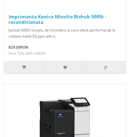
Imprimanta Konica Minolta Bizhub 5000i -
reconditionata
bizhub 5000i Simplu, de încredere şi care oferă performanţă la
calitate înaltă 50 ppm alb-n..
829.00RON
Fără TVA: 685.12RON