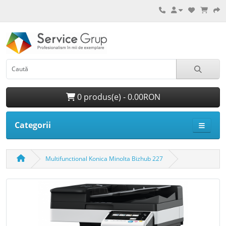
0 produs(e) - 0.00RON
Categorii
Multifunctional Konica Minolta Bizhub 227