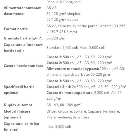
Pana la 100 originale
Alimentator automat
A6-A3
documente
35-128 g/m² simplex
50-128 g/m² duplex
A6-A3, Dimensiuni hartie particularizate (90-297
Format hartie
x 139.7-431.8 mm)
Greutate hartie (g/m²)
60-220 g/m²
Capacitate alimentare
Standard:1,100 coli, Max.: 3,600 coli
hartie (coli)
Caseta 1:
500 coli, A5 - A3, 60 - 220 g/m²
Caseta 2:
500 coli, A5 - A3, 60 - 220 g/m²
Casete hartie standard
Alimentare manuala (bypass):
100 coli; A6-A3;
dimensiuni particularizate; 60-220 gsm
Caseta 3:
500 coli, A5 - A3, 60 - 220 g/m²
Specificatii hartie
Casetele 3 + 4:
2x 500 coli, A5 - A3, 60 - 220 g/m²
optional
Caseta de mare capacitate:
2,500 coli, A4, 60 -
220 g/m²
Duplex automat
A5 - A3, 60 - 209 g/m²
Moduri finisare
Offset, Grupare, Sortare, Capsare, Perforare,
(optional)
Pliere mediana, Brosurare
Capacitate iesire (cu
max. 3,300 coli
finisher)