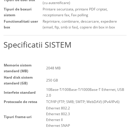
(cu autentificare)
Tipuri de boxuri
Printare securizata, printare PDF criptat,
sistem
receptionare fax, Fax polling
Functionalitati user
Reprintare, combinare, descarcare, expediere
box
(email, ftp, smb si fax), copiere din box in box
Specificatii SISTEM
Memorie sistem
2048 MB
standard (MB)
Hard disk sistem
250 GB
standard (GB)
10Base-T/100Base-T/1000Base-T Ethernet, USB
Interfete standard
2.0
Protocoale de retea
TCP/IP (FTP; SMB; SMTP; WebDAV) (IPv4/IPv6)
Ethernet 802.2
Ethernet 802.3
Tipuri frame-uri
Ethernet II
Ethernet SNAP