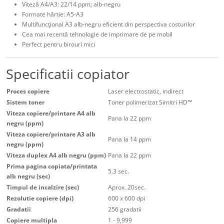
Viteză A4/A3: 22/14 ppm; alb-negru
Formate hârtie: A5-A3
Multifuncţional A3 alb-negru eficient din perspectiva costurilor
Cea mai recentă tehnologie de imprimare de pe mobil
Perfect pentru birouri mici
Specificatii copiator
Proces copiere
Laser electrostatic, indirect
Sistem toner
Toner polimerizat Simitri HD™
Viteza copiere/printare A4 alb
Pana la 22 ppm
negru (ppm)
Viteza copiere/printare A3 alb
Pana la 14 ppm
negru (ppm)
Viteza duplex A4 alb negru (ppm)
Pana la 22 ppm
Prima pagina copiata/printata
5.3 sec.
alb negru (sec)
Timpul de incalzire (sec)
Aprox. 20sec.
Rezolutie copiere (dpi)
600 x 600 dpi
Gradatii
256 gradatii
Copiere multipla
1 - 9,999