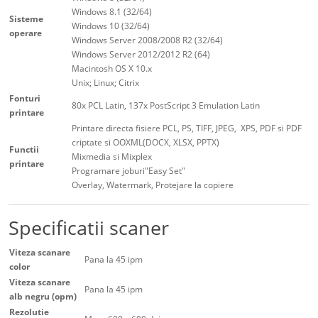
Windows 8.1 (32/64)
Sisteme
Windows 10 (32/64)
operare
Windows Server 2008/2008 R2 (32/64)
Windows Server 2012/2012 R2 (64)
Macintosh OS X 10.x
Unix; Linux; Citrix
Fonturi
80x PCL Latin, 137x PostScript 3 Emulation Latin
printare
Printare directa fisiere PCL, PS, TIFF, JPEG, XPS, PDF si PDF
criptate si OOXML(DOCX, XLSX, PPTX)
Functii
Mixmedia si Mixplex
printare
Programare joburi"Easy Set"
Overlay, Watermark, Protejare la copiere
Specificatii scaner
Viteza scanare
Pana la 45 ipm
color
Viteza scanare
Pana la 45 ipm
alb negru (opm)
Rezolutie