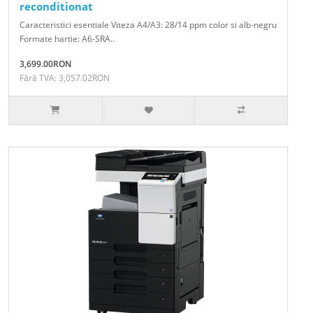
reconditionat
Caracteristici esentiale Viteza A4/A3: 28/14 ppm color si alb-negru
Formate hartie: A6-SRA..
3,699.00RON
Fără TVA: 3,057.02RON