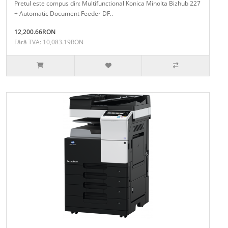
Pretul este compus din: Multifunctional Konica Minolta Bizhub 227
+ Automatic Document Feeder DF..
12,200.66RON
Fără TVA: 10,083.19RON