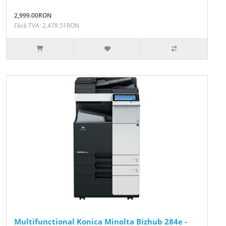
2,999.00RON
Fără TVA: 2,478.51RON
Multifunctional Konica Minolta Bizhub 284e -