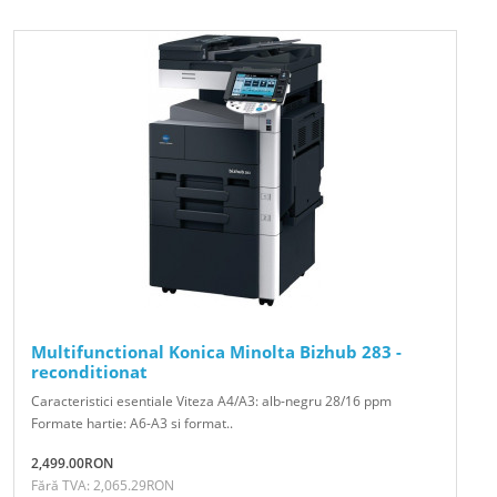
Multifunctional Konica Minolta Bizhub 283 -
reconditionat
Caracteristici esentiale Viteza A4/A3: alb-negru 28/16 ppm
Formate hartie: A6-A3 si format..
2,499.00RON
Fără TVA: 2,065.29RON