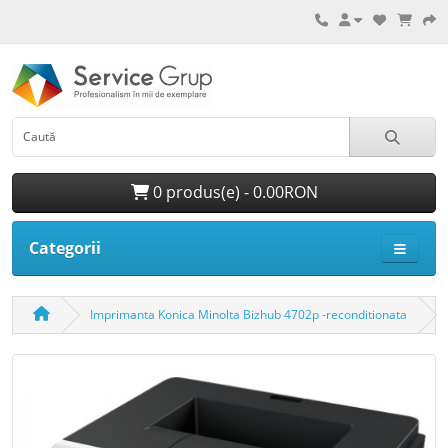
0 produs(e) - 0.00RON
Categorii
Imprimanta Konica Minolta Bizhub 4702p -reconditionata