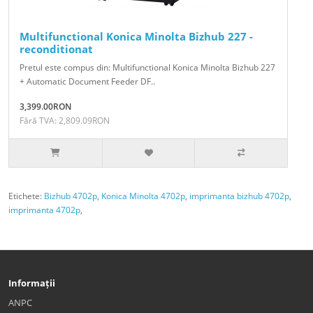
Multifunctional Konica Minolta Bizhub 227 -
reconditionat
Pretul este compus din: Multifunctional Konica Minolta Bizhub 227
+ Automatic Document Feeder DF..
3,399.00RON
Fără TVA: 2,809.09RON
Etichete:
Bizhub 4702p
,
Konica Minolta 4702p
,
imprimanta bizhub 4702p
,
imprimanta 4702p
,
Informații
ANPC