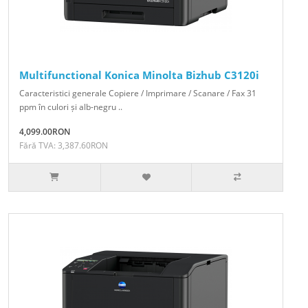
Multifunctional Konica Minolta Bizhub C3120i
Caracteristici generale Copiere / Imprimare / Scanare / Fax 31
ppm în culori și alb-negru ..
4,099.00RON
Fără TVA: 3,387.60RON