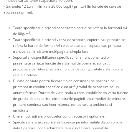
- Include cartus toner (capacitate 40-50%).
- Garantie: 12 Luni in limita a 20.000 copii / printuri (in functie de care se
epuizeaza prima).
Toate specificatiile privind capacitatea hartiei se refera la formatul A4
2
de 80g/m
.
Toate specificatiile privind viteza de scanare, copiere sau printare se
refera la hartie de format A4 ce este scanata, copiata sau printata
transversal, in sistem multipagina, simpla fata.
Suportul si disponibilitatea specificatiilor si functionalitatilor
prezentate variaza functie de sistemul de operare, aplicatii,
protocoale de retea precum si functie de configuratiile sistemului si
cele ale retelei.
Durata de viata pentru fiecare tip de consmabil se bazeaza pe
printarea in conditii specifice cum ar fi gradul de acoperire pe un
anumit format. Durata de viata reala a consumabilelor va varia functie
de gradul de acoperire, dimensiunile paginii, tipul mediei de printare,
printare continua sau intermitenta, temperatura ambienta si
umiditate.
Unele ilustratii ale produselor contin accesorii optionale.
Specificatiile si accesoriile se bazeaza pe informatiile disponibile la
data tiparirii si pot fi schimbate fara o notificare prealabila.