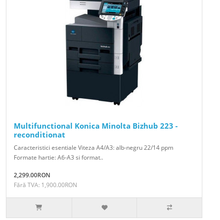
Multifunctional Konica Minolta Bizhub 223 -
reconditionat
Caracteristici esentiale Viteza A4/A3: alb-negru 22/14 ppm
Formate hartie: A6-A3 si format..
2,299.00RON
Fără TVA: 1,900.00RON