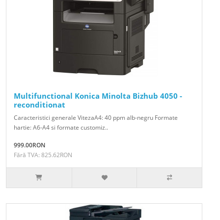
Multifunctional Konica Minolta Bizhub 4050 -
reconditionat
Caracteristici generale VitezaA4: 40 ppm alb-negru Formate
hartie: A6-A4 si formate customiz..
999.00RON
Fără TVA: 825.62RON