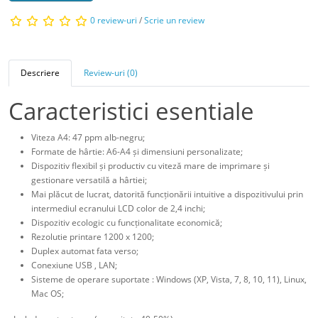
0 review-uri
/
Scrie un review
Descriere
Review-uri (0)
Caracteristici esentiale
Viteza A4: 47 ppm alb-negru;
Formate de hârtie: A6-A4 și dimensiuni personalizate;
Dispozitiv flexibil și productiv cu viteză mare de imprimare și
gestionare versatilă a hârtiei;
Mai plăcut de lucrat, datorită funcționării intuitive a dispozitivului prin
intermediul ecranului LCD color de 2,4 inchi;
Dispozitiv ecologic cu funcționalitate economică;
Rezolutie printare 1200 x 1200;
Duplex automat fata verso;
Conexiune USB , LAN;
Sisteme de operare suportate : Windows (XP, Vista, 7, 8, 10, 11), Linux,
Mac OS;