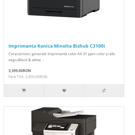
Imprimanta Konica Minolta Bizhub C3100i
Caracteristici generale Imprimantă color A4 31 ppm color și alb-
negruBlack & white ..
3,399.00RON
Fără TVA: 2,809.09RON