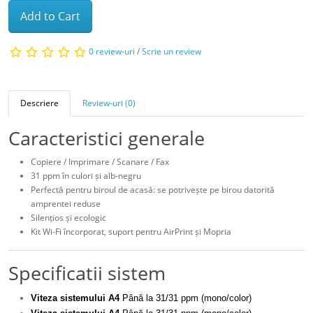
Add to Cart
0 review-uri
/
Scrie un review
Descriere
Review-uri (0)
Caracteristici generale
Copiere / Imprimare / Scanare / Fax
31 ppm în culori și alb-negru
Perfectă pentru biroul de acasă: se potrivește pe birou datorită
amprentei reduse
Silențios și ecologic
Kit Wi-Fi încorporat, suport pentru AirPrint și Mopria
Specificatii sistem
Viteza sistemului A4
Până la 31/31 ppm (mono/color)