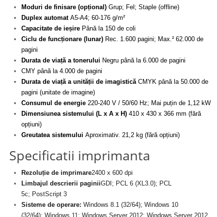
Moduri de finisare (opțional)
Grup; Fel; Staple (offline)
Duplex automat
A5-A4; 60-176 g/m²
Capacitate de ieșire
Până la 150 de coli
Ciclu de funcționare (lunar)
Rec. 1.600 pagini; Max.² 62.000 de
pagini
Durata de viață a tonerului
Negru până la 6.000 de pagini
CMY până la 4.000 de pagini
Durata de viață a unității de imagistică
CMYK până la 50.000 de
pagini (unitate de imagine)
Consumul de energie
220-240 V / 50/60 Hz; Mai puțin de 1,12 kW
Dimensiunea sistemului (L x A x H)
410 x 430 x 366 mm (fără
opțiuni)
Greutatea sistemului
Aproximativ. 21,2 kg (fără opțiuni)
Specificatii imprimanta
Rezoluție de imprimare
2400 x 600 dpi
Limbajul descrierii paginii
GDI; PCL 6 (XL3.0); PCL
5c; PostScript 3
Sisteme de operare:
Windows 8.1 (32/64); Windows 10
(32/64); Windows 11; Windows Server 2012; Windows Server 2012