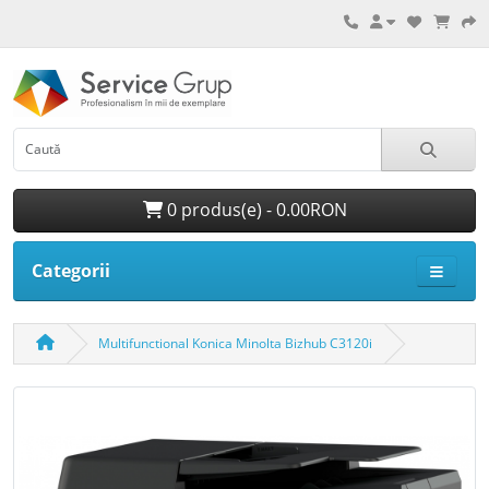
0 produs(e) - 0.00RON
Categorii
Multifunctional Konica Minolta Bizhub C3120i