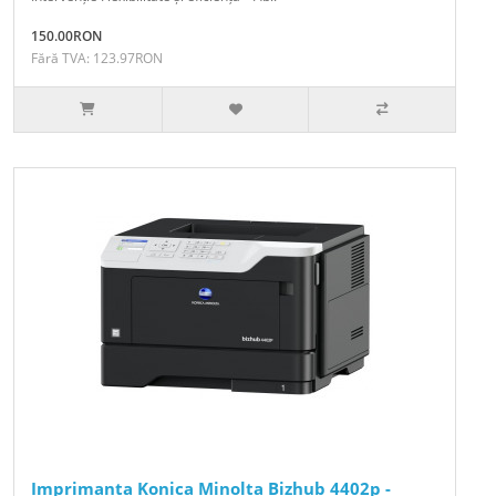
150.00RON
Fără TVA: 123.97RON
Imprimanta Konica Minolta Bizhub 4402p -