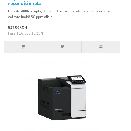
reconditionata
bizhub 5000i Simplu, de încredere şi care oferă performanţă la
calitate înaltă 50 ppm alb-n..
829.00RON
Fără TVA: 685.12RON