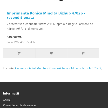
Imprimanta Konica Minolta Bizhub 4702p -
reconditionata
Caracteristici esentiale Viteza A4: 47 ppm alb-negru; Formate de
hârtie: A6-A4 și dimensiuni..
549.00RON
Fără TVA: 453.72RON
Etichete:
Copiator digital Multifunctional A4 Konica Minolta bizhub C3120i
,
Informații
ANPC
Proiecte in desfasurare