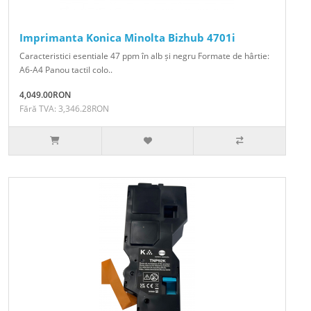
Imprimanta Konica Minolta Bizhub 4701i
Caracteristici esentiale 47 ppm în alb și negru Formate de hârtie:
A6-A4 Panou tactil colo..
4,049.00RON
Fără TVA: 3,346.28RON