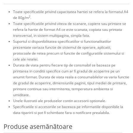
Toate specificatiile privind capacitatea hartiei se refera la formatul A4
2
de 80g/m
.
Toate specificatiile privind viteza de scanare, copiere sau printare se
refera la hartie de format A4 ce este scanata, copiata sau printata
transversal, in sistem multipagina, simpla fata.
Suportul si disponibilitatea specificatiilor si functionalitatilor
prezentate variaza functie de sistemul de operare, aplicatii,
protocoale de retea precum si functie de configuratiile sistemului si
cele ale retelei.
Durata de viata pentru fiecare tip de consmabil se bazeaza pe
printarea in conditii specifice cum ar fi gradul de acoperire pe un
anumit format. Durata de viata reala a consumabilelor va varia functie
de gradul de acoperire, dimensiunile paginii, tipul mediei de printare,
printare continua sau intermitenta, temperatura ambienta si
umiditate.
Unele ilustratii ale produselor contin accesorii optionale.
Specificatiile si accesoriile se bazeaza pe informatiile disponibile la
data tiparirii si pot fi schimbate fara o notificare prealabila.
Produse asemănătoare