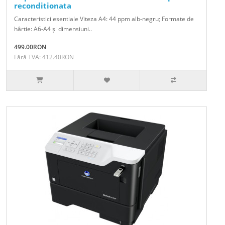
reconditionata
Caracteristici esentiale Viteza A4: 44 ppm alb-negru; Formate de
hârtie: A6-A4 și dimensiuni..
499.00RON
Fără TVA: 412.40RON