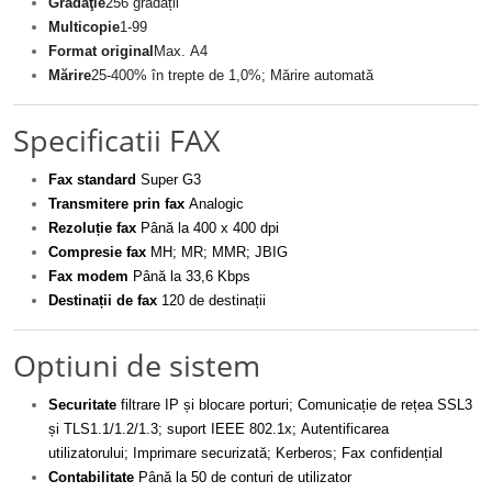
Gradaţie
256 gradații
Multicopie
1-99
Format original
Max. A4
Mărire
25-400% în trepte de 1,0%; Mărire automată
Specificatii FAX
Fax standard
Super G3
Transmitere prin fax
Analogic
Rezoluție fax
Până la 400 x 400 dpi
Compresie fax
MH; MR; MMR; JBIG
Fax modem
Până la 33,6 Kbps
Destinații de fax
120 de destinații
Optiuni de sistem
Securitate
filtrare IP și blocare porturi; Comunicație de rețea SSL3
și TLS1.1/1.2/1.3; suport IEEE 802.1x; Autentificarea
utilizatorului; Imprimare securizată; Kerberos; Fax confidențial
Contabilitate
Până la 50 de conturi de utilizator