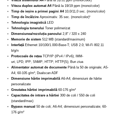
Viteza sistemului A4
Până la 31/31 ppm (mono/color)
Viteza duplex automat A4
Până la 19/19 ppm (mono/color)
Timp de ieșire a primei pagini A4
10,0/11,0 sec. (mono/color)
Timp de încălzire
Aproximativ. 35 sec. (mono/color)¹
Tehnologia imagistică
LED
Tehnologia tonerului
Toner polimerizat
Dimensiunea/rezoluția panoului
2,8" / 320 x 240
Memorie de sistem
512 MB (standard/maximum)
Interfață
Ethernet 10/100/1.000-Base-T; USB 2.0; Wi-Fi 802.11
b/g/n
Protocoale de rețea
TCP/IP (IPv4 / IPv6); IMM-
uri; LPD; IPP; SNMP; HTTP; HTTP(S); Bun ziua
Alimentator automat de documente
Până la 50 de originale; A5-
A4; 60-105 g/m²; Dualscan ADF
Dimensiune hârtie imprimabilă
A6-A4; dimensiuni de hârtie
personalizate
Greutatea hârtiei imprimabilă
60-176 g/m²
Capacitatea de intrare a hârtiei
300 de coli / 550 de coli
(standard/max)
Bypass manual
50 de coli; A6-A4; dimensiuni personalizate; 60-
176 g/m²