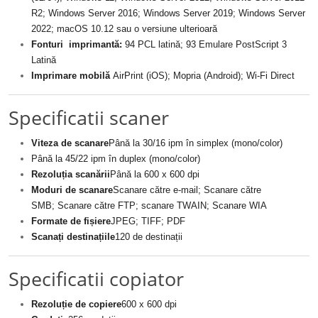
R2; Windows Server 2016; Windows Server 2019; Windows Server
2022; macOS 10.12 sau o versiune ulterioară
Fonturi imprimantă:
94 PCL latină; 93 Emulare PostScript 3
Latină
Imprimare mobilă
AirPrint (iOS); Mopria (Android); Wi-Fi Direct
Specificatii scaner
Viteza de scanare
Până la 30/16 ipm în simplex (mono/color)
Până la 45/22 ipm în duplex (mono/color)
Rezoluția scanării
Până la 600 x 600 dpi
Moduri de scanare
Scanare către e-mail; Scanare către
SMB; Scanare către FTP; scanare TWAIN; Scanare WIA
Formate de fișiere
JPEG; TIFF; PDF
Scanați destinațiile
120 de destinații
Specificatii copiator
Rezoluție de copiere
600 x 600 dpi