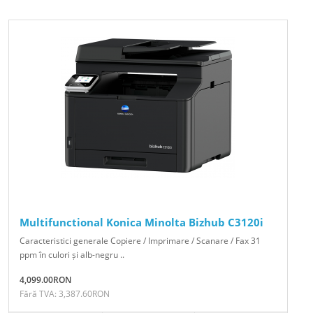
Multifunctional Konica Minolta Bizhub C3120i
Caracteristici generale Copiere / Imprimare / Scanare / Fax 31
ppm în culori și alb-negru ..
4,099.00RON
Fără TVA: 3,387.60RON