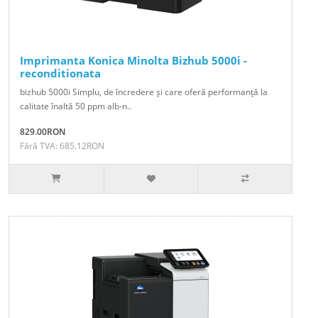
Imprimanta Konica Minolta Bizhub 5000i -
reconditionata
bizhub 5000i Simplu, de încredere şi care oferă performanţă la
calitate înaltă 50 ppm alb-n..
829.00RON
Fără TVA: 685.12RON