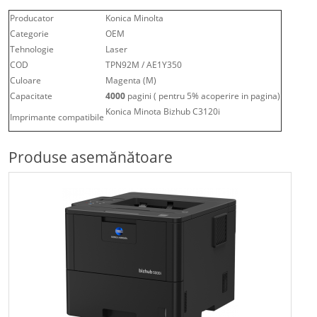
Producator
Konica Minolta
Categorie
OEM
Tehnologie
Laser
COD
TPN92M / AE1Y350
Culoare
Magenta (M)
Capacitate
4000
pagini ( pentru 5% acoperire in pagina)
Konica Minota Bizhub C3120i
Imprimante compatibile
Produse asemănătoare