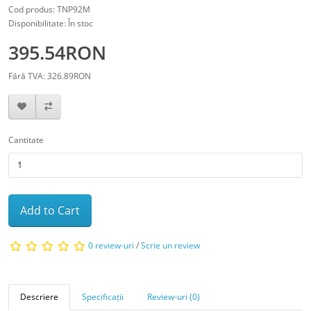
Cod produs: TNP92M
Disponibilitate: În stoc
395.54RON
Fără TVA: 326.89RON
Cantitate
Add to Cart
0 review-uri
/
Scrie un review
Descriere
Specificații
Review-uri (0)