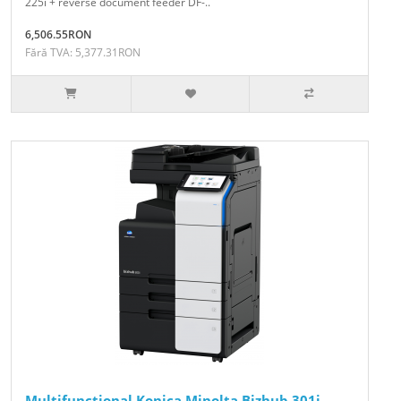
225i + reverse document feeder DF-..
6,506.55RON
Fără TVA: 5,377.31RON
Multifunctional Konica Minolta Bizhub 301i