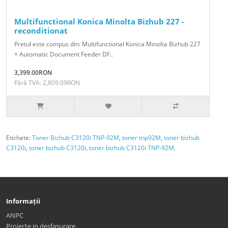
Multifunctional Konica Minolta Bizhub 227 -
reconditionat
Pretul este compus din: Multifunctional Konica Minolta Bizhub 227
+ Automatic Document Feeder DF..
3,399.00RON
Fără TVA: 2,809.09RON
Etichete:
Toner Bizhub C3120i TNP-92M
,
toner tnp92M
,
toner bizhub
C3120i
,
toner bizhub C3120i
,
toner bizhub C3120i TNP-92M
,
Informații
ANPC
Proiecte in desfasurare