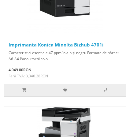
Imprimanta Konica Minolta Bizhub 4701i
Caracteristici esentiale 47 ppm în alb și negru Formate de hârtie:
A6-A4 Panou tactil colo..
4,049.00RON
Fără TVA: 3,346.28RON