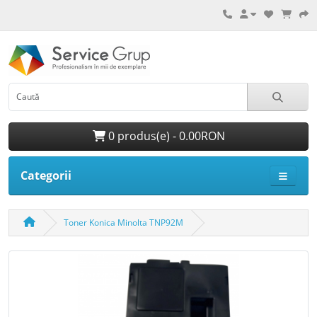
0 produs(e) - 0.00RON
Categorii
Toner Konica Minolta TNP92M