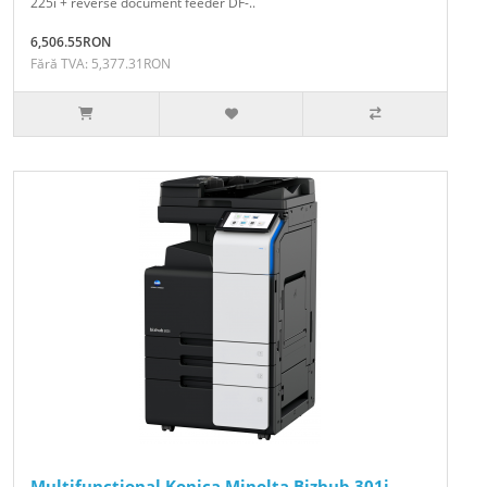
225i + reverse document feeder DF-..
6,506.55RON
Fără TVA: 5,377.31RON
Multifunctional Konica Minolta Bizhub 301i