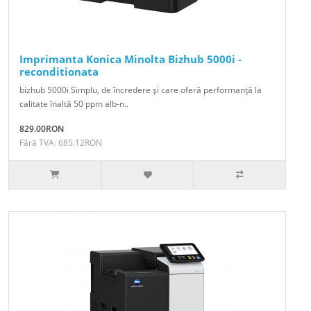
Imprimanta Konica Minolta Bizhub 5000i -
reconditionata
bizhub 5000i Simplu, de încredere şi care oferă performanţă la
calitate înaltă 50 ppm alb-n..
829.00RON
Fără TVA: 685.12RON