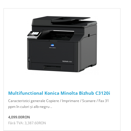
Multifunctional Konica Minolta Bizhub C3120i
Caracteristici generale Copiere / Imprimare / Scanare / Fax 31
ppm în culori și alb-negru ..
4,099.00RON
Fără TVA: 3,387.60RON