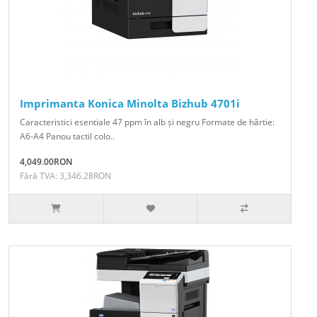
Imprimanta Konica Minolta Bizhub 4701i
Caracteristici esentiale 47 ppm în alb și negru Formate de hârtie:
A6-A4 Panou tactil colo..
4,049.00RON
Fără TVA: 3,346.28RON