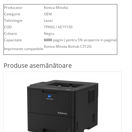
Producator
Konica Minolta
Categorie
OEM
Tehnologie
Laser
COD
TPN92 / AE1Y150
Culoare
Negru
Capacitate
6000
pagini ( pentru 5% acoperire in pagina)
Konica Minota Bizhub C3120i
Imprimante compatibile
Produse asemănătoare