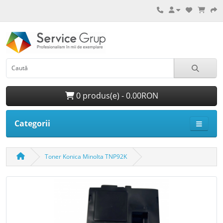
0 produs(e) - 0.00RON
Categorii
Toner Konica Minolta TNP92K