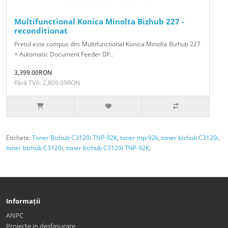
Multifunctional Konica Minolta Bizhub 227 -
reconditionat
Pretul este compus din: Multifunctional Konica Minolta Bizhub 227
+ Automatic Document Feeder DF..
3,399.00RON
Fără TVA: 2,809.09RON
Etichete:
Toner Bizhub C3120i TNP-92K
,
toner tnp-92k
,
toner bizhub C3120i
,
toner bizhub C3120i
,
toner bizhub C3120i TNP-92K
,
Informații
ANPC
Proiecte in desfasurare