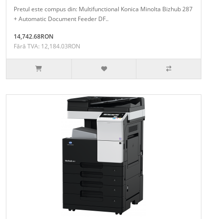
Pretul este compus din: Multifunctional Konica Minolta Bizhub 287
+ Automatic Document Feeder DF..
14,742.68RON
Fără TVA: 12,184.03RON