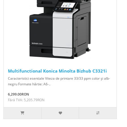
Multifunctional Konica Minolta Bizhub C3321i
Caracteristici esentiale Viteza de printare 33/33 ppm color şi alb-
negru Formate hârtie: A6-..
6,299.00RON
Fără TVA: 5,205.79RON