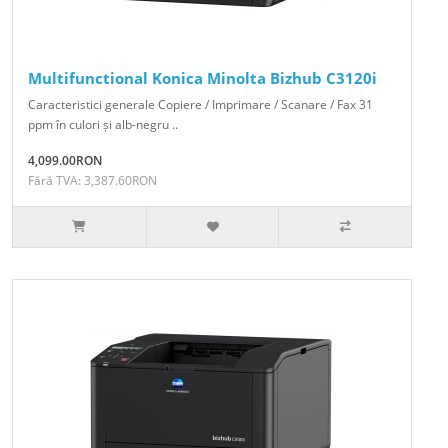
Multifunctional Konica Minolta Bizhub C3120i
Caracteristici generale Copiere / Imprimare / Scanare / Fax 31
ppm în culori și alb-negru ..
4,099.00RON
Fără TVA: 3,387.60RON