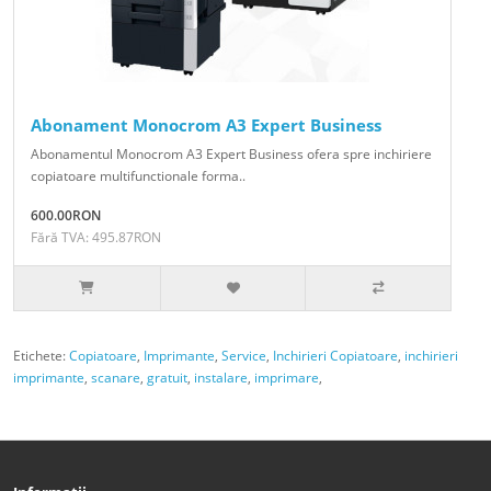
Abonament Monocrom A3 Expert Business
Abonamentul Monocrom A3 Expert Business ofera spre inchiriere
copiatoare multifunctionale forma..
600.00RON
Fără TVA: 495.87RON
Etichete:
Copiatoare
,
Imprimante
,
Service
,
Inchirieri Copiatoare
,
inchirieri
imprimante
,
scanare
,
gratuit
,
instalare
,
imprimare
,