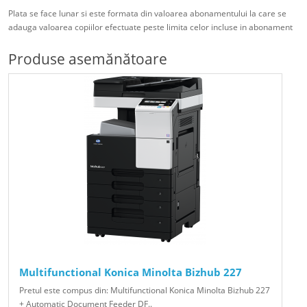
Plata se face lunar si este formata din valoarea abonamentului la care se
adauga valoarea copiilor efectuate peste limita celor incluse in abonament
Produse asemănătoare
Multifunctional Konica Minolta Bizhub 227
Pretul este compus din: Multifunctional Konica Minolta Bizhub 227
+ Automatic Document Feeder DF..