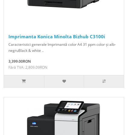
Imprimanta Konica Minolta Bizhub C3100i
Caracteristici generale Imprimantă color A4 31 ppm color și alb-
negruBlack & white ..
3,399.00RON
Fără TVA: 2,809.09RON