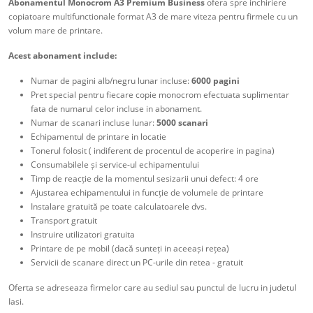
Abonamentul Monocrom A3 Premium Business
ofera spre inchiriere
copiatoare multifunctionale format A3 de mare viteza pentru firmele cu un
volum mare de printare.
Acest abonament include:
Numar de pagini alb/negru lunar incluse:
6000 pagini
Pret special pentru fiecare copie monocrom efectuata suplimentar
fata de numarul celor incluse in abonament.
Numar de scanari incluse lunar:
5000 scanari
Echipamentul de printare in locatie
Tonerul folosit ( indiferent de procentul de acoperire in pagina)
Consumabilele și service-ul echipamentului
Timp de reacție de la momentul sesizarii unui defect: 4 ore
Ajustarea echipamentului in funcție de volumele de printare
Instalare gratuită pe toate calculatoarele dvs.
Transport gratuit
Instruire utilizatori gratuita
Printare de pe mobil (dacă sunteți in aceeași rețea)
Servicii de scanare direct un PC-urile din retea - gratuit
Oferta se adreseaza firmelor care au sediul sau punctul de lucru in judetul
Iasi.