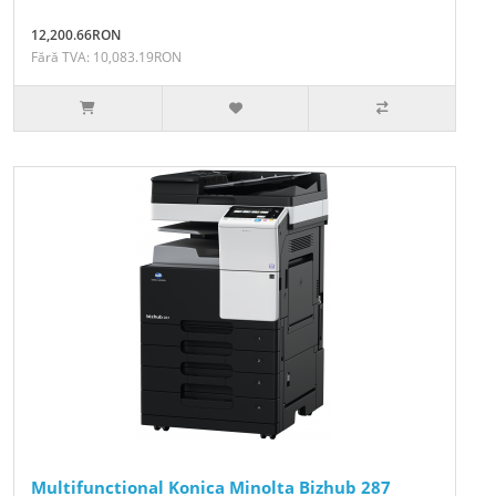
12,200.66RON
Fără TVA: 10,083.19RON
Multifunctional Konica Minolta Bizhub 287