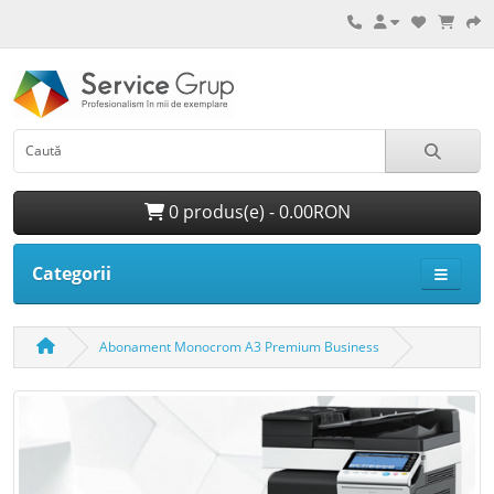
0 produs(e) - 0.00RON
Categorii
Abonament Monocrom A3 Premium Business