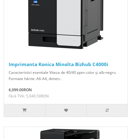
Imprimanta Konica Minolta Bizhub C4000i
Caracteristici esentiale Viteza de 40/40 ppm color şi alb-negru
Formate hârtie: A6-A4, dimen..
6,099.00RON
Fără TVA: 5,040.50RON