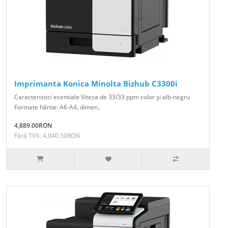
Imprimanta Konica Minolta Bizhub C3300i
Caracteristici esentiale Viteza de 33/33 ppm color şi alb-negru
Formate hârtie: A6-A4, dimen..
4,889.00RON
Fără TVA: 4,040.50RON