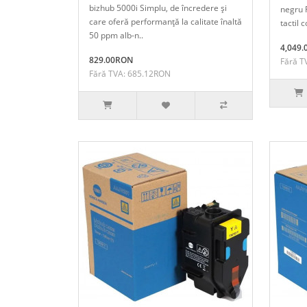
bizhub 5000i Simplu, de încredere şi
negru 
care oferă performanţă la calitate înaltă
tactil c
50 ppm alb-n..
4,049
829.00RON
Fără T
Fără TVA: 685.12RON