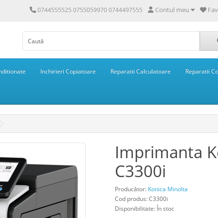
Contul meu
Fav
0744555525 0755059970 0744497555
ditionate
Inchirieri Copiatoare
Reparatii Calculatoare
Reparatii C
Imprimanta K
C3300i
Producător:
Konica Minolta
Cod produs: C3300i
Disponibilitate: În stoc