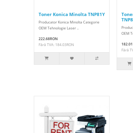
Toner Konica Minolta TNP81Y
Tone
TNP8
Producator Konica Minolta Categorie
Produc
OEM Tehnologie Laser ..
OEM Te
222.68RON
182.0
Fără TVA: 184.03RON
Fără T