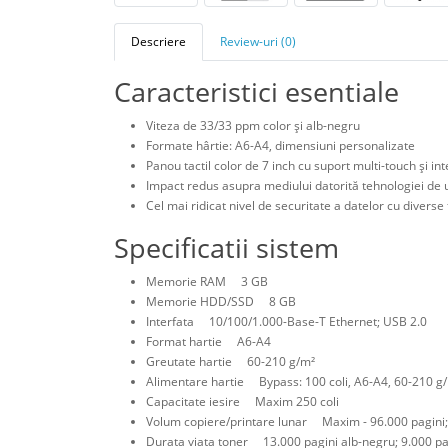
Descriere
Review-uri (0)
Caracteristici esentiale
Viteza de 33/33 ppm color şi alb-negru
Formate hârtie: A6-A4, dimensiuni personalizate
Panou tactil color de 7 inch cu suport multi-touch şi int
Impact redus asupra mediului datorită tehnologiei de 
Cel mai ridicat nivel de securitate a datelor cu diverse
Specificatii sistem
Memorie RAM 3 GB
Memorie HDD/SSD 8 GB
Interfata 10/100/1.000-Base-T Ethernet; USB 2.0
Format hartie A6-A4
Greutate hartie 60-210 g/m²
Alimentare hartie Bypass: 100 coli, A6-A4, 60-210 g/m
Capacitate iesire Maxim 250 coli
Volum copiere/printare lunar Maxim - 96.000 pagini;
Durata viata toner 13.000 pagini alb-negru; 9.000 pa