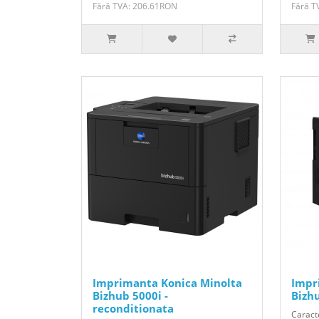
Fără TVA: 206.61RON
Fără T
Imprimanta Konica Minolta
Impr
Bizhub 5000i -
Bizh
reconditionata
Caracte