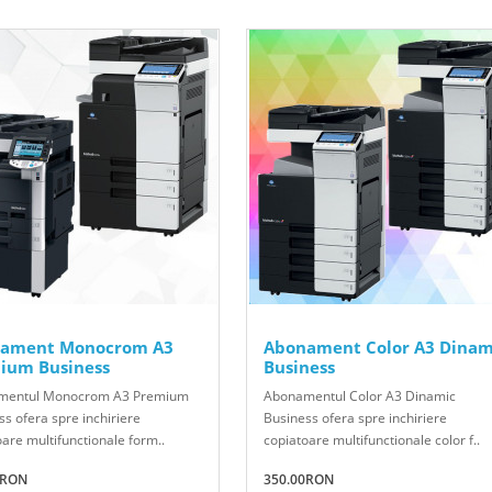
ament Monocrom A3
Abonament Color A3 Dinam
ium Business
Business
mentul Monocrom A3 Premium
Abonamentul Color A3 Dinamic
s ofera spre inchiriere
Business ofera spre inchiriere
are multifunctionale form..
copiatoare multifunctionale color f..
0RON
350.00RON