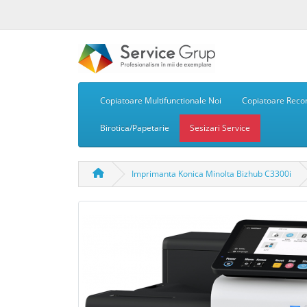
Copiatoare Multifunctionale Noi
Copiatoare Recon
Birotica/Papetarie
Sesizari Service
Imprimanta Konica Minolta Bizhub C3300i