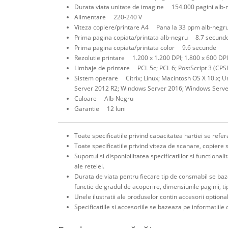
Durata viata unitate de imagine 154.000 pagini alb-n
Alimentare 220-240 V
Viteza copiere/printare A4 Pana la 33 ppm alb-negru
Prima pagina copiata/printata alb-negru 8.7 secund
Prima pagina copiata/printata color 9.6 secunde
Rezolutie printare 1.200 x 1.200 DPI; 1.800 x 600 DPI
Limbaje de printare PCL 5c; PCL 6; PostScript 3 (CPSI
Sistem operare Citrix; Linux; Macintosh OS X 10.x;
Server 2012 R2; Windows Server 2016; Windows Serv
Culoare Alb-Negru
Garantie 12 luni
Toate specificatiile privind capacitatea hartiei se ref
Toate specificatiile privind viteza de scanare, copiere 
Suportul si disponibilitatea specificatiilor si functiona
ale retelei.
Durata de viata pentru fiecare tip de consmabil se baz
functie de gradul de acoperire, dimensiunile paginii, t
Unele ilustratii ale produselor contin accesorii optiona
Specificatiile si accesoriile se bazeaza pe informatiile d