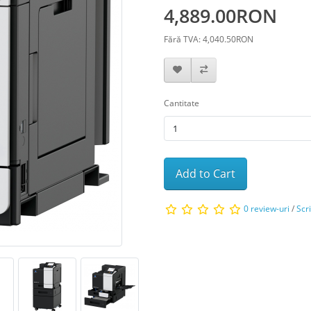
4,889.00RON
Fără TVA: 4,040.50RON
Cantitate
Add to Cart
0 review-uri
/
Scr