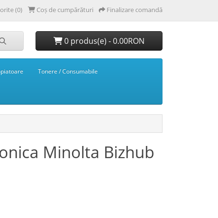
orite (0)
Coș de cumpărături
Finalizare comandă
0 produs(e) - 0.00RON
opiatoare
Tonere / Consumabile
onica Minolta Bizhub