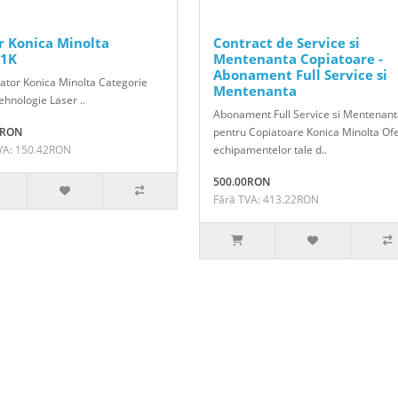
r Konica Minolta
Contract de Service si
1K
Mentenanta Copiatoare -
Abonament Full Service si
ator Konica Minolta Categorie
Mentenanta
hnologie Laser ..
Abonament Full Service si Mentenan
1RON
pentru Copiatoare Konica Minolta Of
VA: 150.42RON
echipamentelor tale d..
500.00RON
Fără TVA: 413.22RON