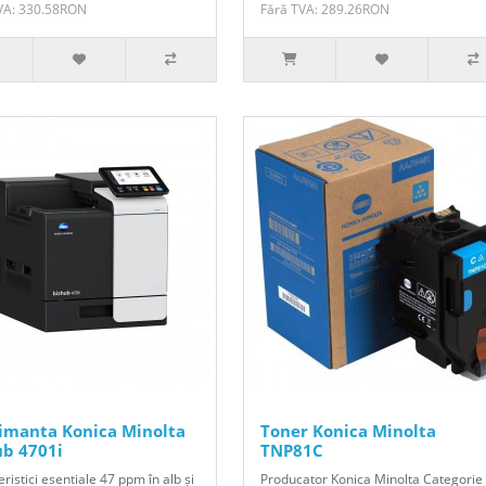
VA: 330.58RON
Fără TVA: 289.26RON
imanta Konica Minolta
Toner Konica Minolta
ub 4701i
TNP81C
ristici esentiale 47 ppm în alb și
Producator Konica Minolta Categorie