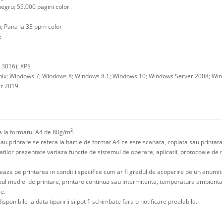
egru; 55.000 pagini color
; Pana la 33 ppm color
e
 3016); XPS
 Unix; Windows 7; Windows 8; Windows 8.1; Windows 10; Windows Server 2008; W
er 2019
2
era la formatul A4 de 80g/m
.
sau printare se refera la hartie de format A4 ce este scanata, copiata sau printata
litatilor prezentate variaza functie de sistemul de operare, aplicatii, protocoale de
eaza pe printarea in conditii specifice cum ar fi gradul de acoperire pe un anumi
ipul mediei de printare, printare continua sau intermitenta, temperatura ambienta
le.
isponibile la data tiparirii si pot fi schimbate fara o notificare prealabila.