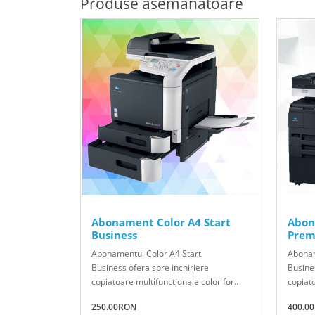
Produse asemănătoare
Abonament Color A4 Start
Abon
Business
Prem
Abonamentul Color A4 Start
Abona
Business ofera spre inchiriere
Busines
copiatoare multifunctionale color for..
copiato
250.00RON
400.0