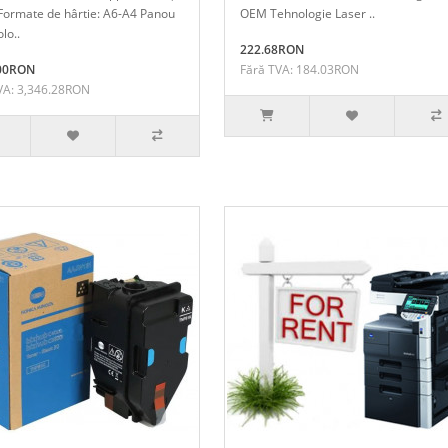
Formate de hârtie: A6-A4 Panou
OEM Tehnologie Laser ..
olo..
222.68RON
.00RON
Fără TVA: 184.03RON
VA: 3,346.28RON