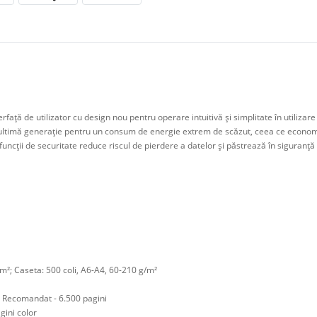
erfaţă de utilizator cu design nou pentru operare intuitivă şi simplitate în utilizare
ultimă generaţie pentru un consum de energie extrem de scăzut, ceea ce economis
 funcţii de securitate reduce riscul de pierdere a datelor şi păstrează în siguranţă
²; Caseta: 500 coli, A6-A4, 60-210 g/m²
 Recomandat - 6.500 pagini
gini color