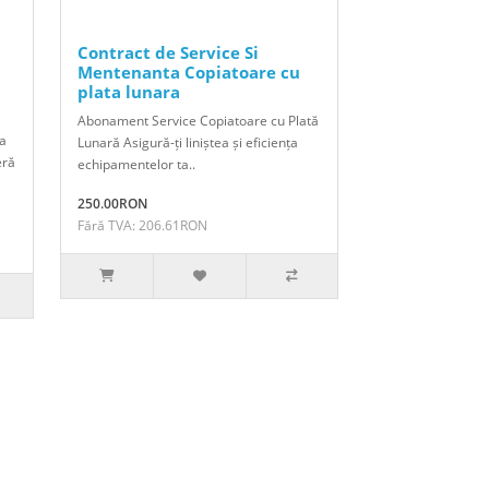
Contract de Service Si
Mentenanta Copiatoare cu
plata lunara
Abonament Service Copiatoare cu Plată
ta
Lunară Asigură-ți liniștea și eficiența
eră
echipamentelor ta..
250.00RON
Fără TVA: 206.61RON