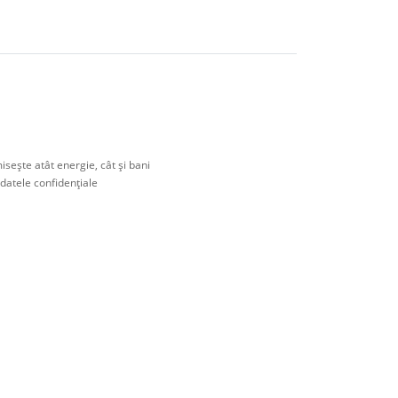
eşte atât energie, cât şi bani
 datele confidenţiale