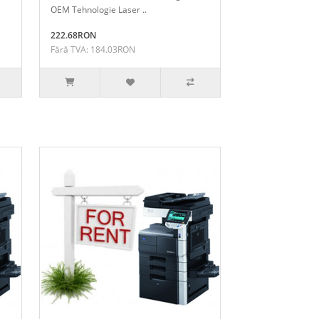
OEM Tehnologie Laser ..
222.68RON
Fără TVA: 184.03RON