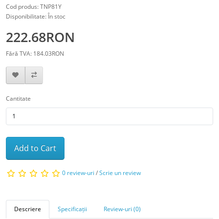
Cod produs: TNP81Y
Disponibilitate: În stoc
222.68RON
Fără TVA: 184.03RON
Cantitate
Add to Cart
0 review-uri
/
Scrie un review
Descriere
Specificații
Review-uri (0)