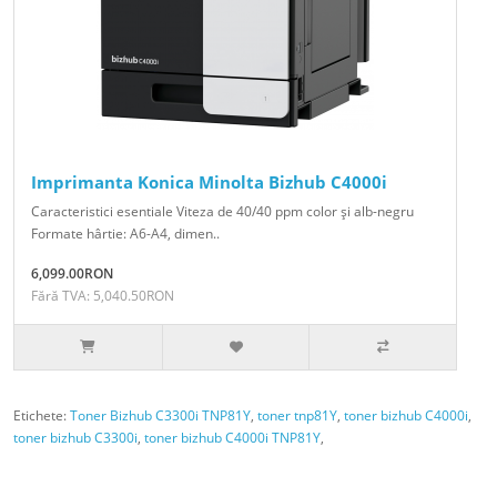
Imprimanta Konica Minolta Bizhub C4000i
Caracteristici esentiale Viteza de 40/40 ppm color şi alb-negru
Formate hârtie: A6-A4, dimen..
6,099.00RON
Fără TVA: 5,040.50RON
Etichete:
Toner Bizhub C3300i TNP81Y
,
toner tnp81Y
,
toner bizhub C4000i
,
toner bizhub C3300i
,
toner bizhub C4000i TNP81Y
,