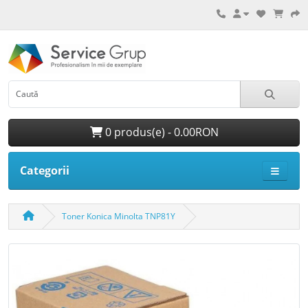
0 produs(e) - 0.00RON
Categorii
Toner Konica Minolta TNP81Y