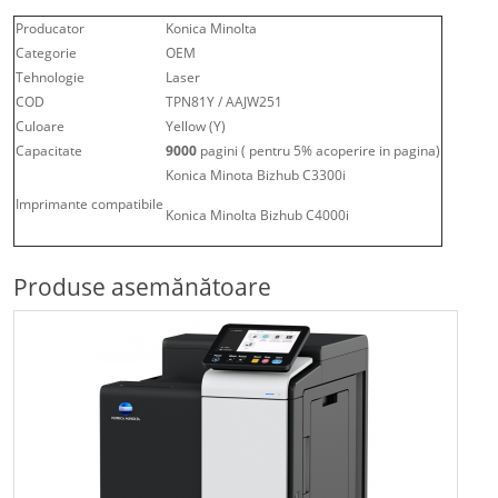
Producator
Konica Minolta
Categorie
OEM
Tehnologie
Laser
COD
TPN81Y / AAJW251
Culoare
Yellow (Y)
Capacitate
9000
pagini ( pentru 5% acoperire in pagina)
Konica Minota Bizhub C3300i
Imprimante compatibile
Konica Minolta Bizhub C4000i
Produse asemănătoare