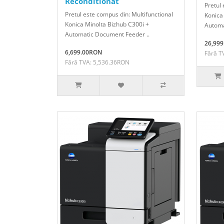
Reconditionat
Pretul 
Pretul este compus din: Multifunctional
Konica
Konica Minolta Bizhub C300i +
Automa
Automatic Document Feeder ..
26,99
6,699.00RON
Fără T
Fără TVA: 5,536.36RON