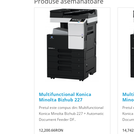
Produse asemănătoare
Multifunctional Konica
Mult
Minolta Bizhub 227
Mino
Pretul este compus din: Multifunctional
Pretul 
Konica Minolta Bizhub 227 + Automatic
Konica
Document Feeder DF..
Docume
12,200.66RON
14,74