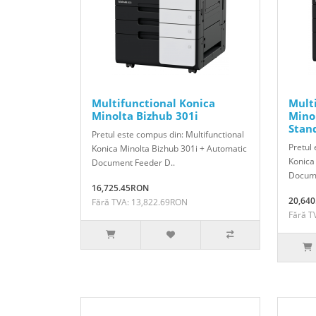
Multifunctional Konica
Mult
Minolta Bizhub 301i
Mino
Stan
Pretul este compus din: Multifunctional
Pretul 
Konica Minolta Bizhub 301i + Automatic
Konica
Document Feeder D..
Docume
16,725.45RON
20,64
Fără TVA: 13,822.69RON
Fără T