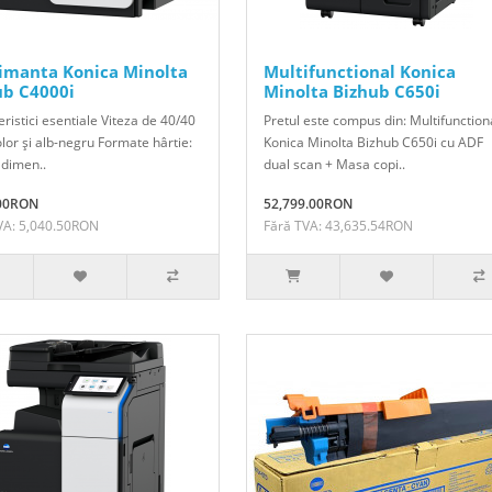
imanta Konica Minolta
Multifunctional Konica
ub C4000i
Minolta Bizhub C650i
ristici esentiale Viteza de 40/40
Pretul este compus din: Multifunction
lor şi alb-negru Formate hârtie:
Konica Minolta Bizhub C650i cu ADF
 dimen..
dual scan + Masa copi..
.00RON
52,799.00RON
VA: 5,040.50RON
Fără TVA: 43,635.54RON