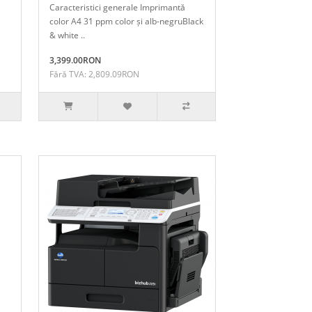
Caracteristici generale Imprimantă
color A4 31 ppm color și alb-negruBlack
& white ..
3,399.00RON
Fără TVA: 2,809.09RON