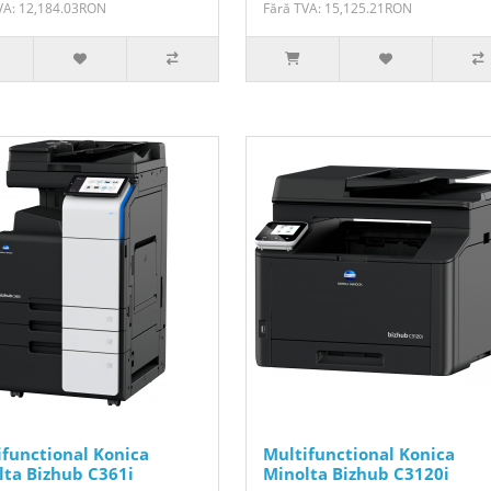
VA: 12,184.03RON
Fără TVA: 15,125.21RON
ifunctional Konica
Multifunctional Konica
lta Bizhub C361i
Minolta Bizhub C3120i