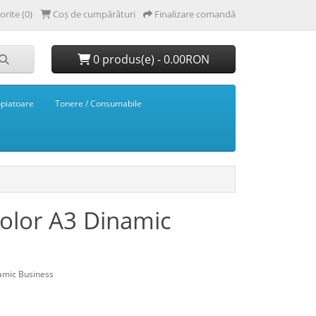
orite (0)
Coș de cumpărături
Finalizare comandă
0 produs(e) - 0.00RON
opiatoare
Tonere / Consumabile
lor A3 Dinamic
amic Business