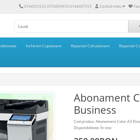
Contul meu
Fav
0744555525 0755059970 0744497555
ditionate
Inchirieri Copiatoare
Reparatii Calculatoare
Reparatii C
Abonament Co
Business
Cod produs: Abonament Color A3 Din
Disponibilitate: În stoc