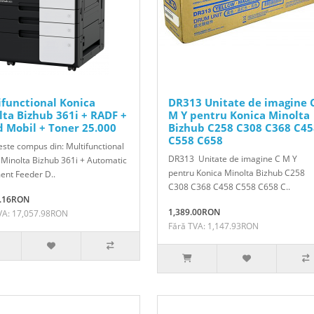
ifunctional Konica
DR313 Unitate de imagine 
lta Bizhub 361i + RADF +
M Y pentru Konica Minolta
d Mobil + Toner 25.000
Bizhub C258 C308 C368 C45
C558 C658
este compus din: Multifunctional
DR313 Unitate de imagine C M Y
 Minolta Bizhub 361i + Automatic
pentru Konica Minolta Bizhub C258
nt Feeder D..
C308 C368 C458 C558 C658 C..
0.16RON
1,389.00RON
VA: 17,057.98RON
Fără TVA: 1,147.93RON