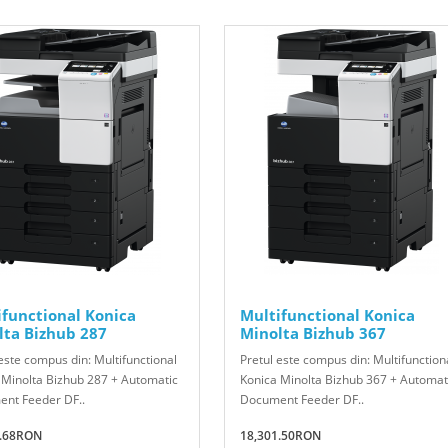
ifunctional Konica
Multifunctional Konica
lta Bizhub 287
Minolta Bizhub 367
este compus din: Multifunctional
Pretul este compus din: Multifunction
 Minolta Bizhub 287 + Automatic
Konica Minolta Bizhub 367 + Automat
nt Feeder DF..
Document Feeder DF..
2.68RON
18,301.50RON