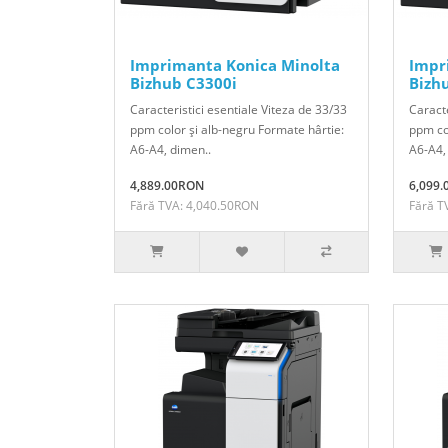
Imprimanta Konica Minolta
Impr
Bizhub C3300i
Bizh
Caracteristici esentiale Viteza de 33/33
Caracte
ppm color şi alb-negru Formate hârtie:
ppm co
A6-A4, dimen..
A6-A4,
4,889.00RON
6,099
Fără TVA: 4,040.50RON
Fără T