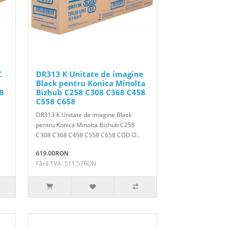
C
DR313 K Unitate de imagine
Black pentru Konica Minolta
8
Bizhub C258 C308 C368 C458
C558 C658
DR313 K Unitate de imagine Black
pentru Konica Minolta Bizhub C258
C308 C368 C458 C558 C658 COD O..
619.00RON
Fără TVA: 511.57RON