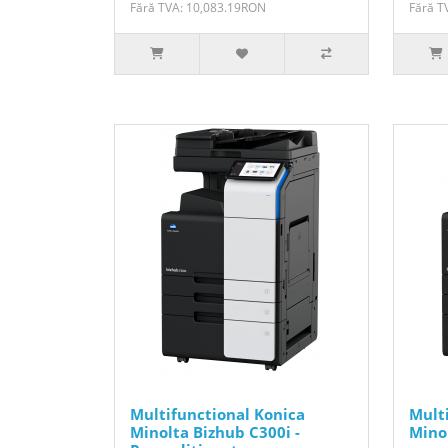
Fără TVA: 10,083.19RON
Fără T
Multifunctional Konica
Mult
Minolta Bizhub C300i -
Mino