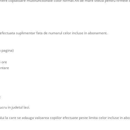
iriere copiatoare multifunctionale color format A4 de mare viteza pentru firmele 
efectuata suplimentar fata de numarul celor incluse in abonament.
n pagina)
4 ore
intare
t
cru in judetul Iasi.
lui la care se adauga valoarea copiilor efectuate peste limita celor incluse in a