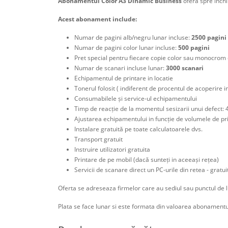
Abonamentul Color A3 Dinamic Business
ofera spre inch
Acest abonament include:
Numar de pagini alb/negru lunar incluse:
2500 pagini
Numar de pagini color lunar incluse:
500 pagini
Pret special pentru fiecare copie color sau monocrom 
Numar de scanari incluse lunar:
3000 scanari
Echipamentul de printare in locatie
Tonerul folosit ( indiferent de procentul de acoperire i
Consumabilele și service-ul echipamentului
Timp de reacție de la momentul sesizarii unui defect: 
Ajustarea echipamentului in funcție de volumele de pr
Instalare gratuită pe toate calculatoarele dvs.
Transport gratuit
Instruire utilizatori gratuita
Printare de pe mobil (dacă sunteți in aceeași rețea)
Servicii de scanare direct un PC-urile din retea - gratui
Oferta se adreseaza firmelor care au sediul sau punctul de lu
Plata se face lunar si este formata din valoarea abonamentu