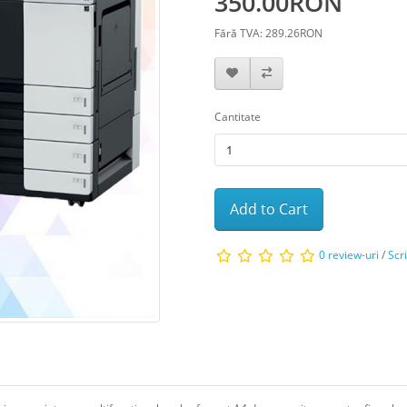
350.00RON
Fără TVA: 289.26RON
Cantitate
Add to Cart
0 review-uri
/
Scr