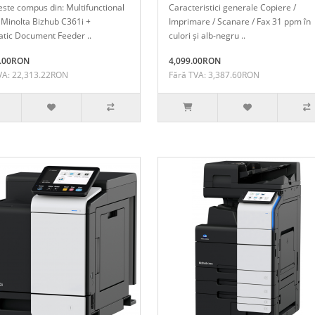
este compus din: Multifunctional
Caracteristici generale Copiere /
 Minolta Bizhub C361i +
Imprimare / Scanare / Fax 31 ppm în
tic Document Feeder ..
culori și alb-negru ..
9.00RON
4,099.00RON
VA: 22,313.22RON
Fără TVA: 3,387.60RON