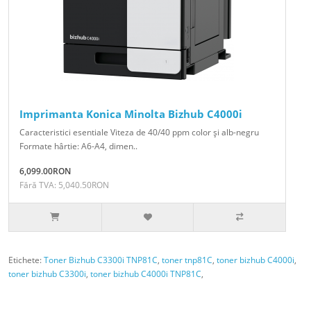
Imprimanta Konica Minolta Bizhub C4000i
Caracteristici esentiale Viteza de 40/40 ppm color şi alb-negru
Formate hârtie: A6-A4, dimen..
6,099.00RON
Fără TVA: 5,040.50RON
Etichete:
Toner Bizhub C3300i TNP81C
,
toner tnp81C
,
toner bizhub C4000i
,
toner bizhub C3300i
,
toner bizhub C4000i TNP81C
,