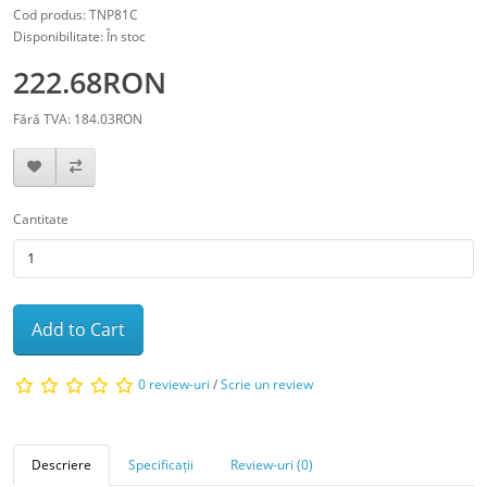
Cod produs: TNP81C
Disponibilitate: În stoc
222.68RON
Fără TVA: 184.03RON
Cantitate
Add to Cart
0 review-uri
/
Scrie un review
Descriere
Specificații
Review-uri (0)