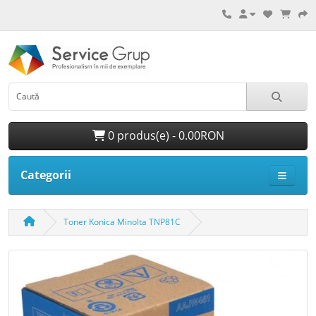
0 produs(e) - 0.00RON
Categorii
Toner Konica Minolta TNP81C