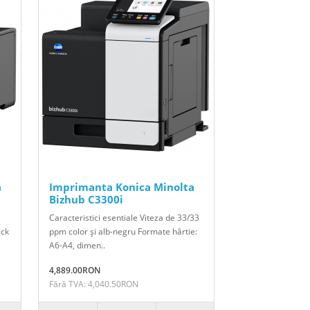
a
Imprimanta Konica Minolta
Bizhub C3300i
Caracteristici esentiale Viteza de 33/33
ack
ppm color şi alb-negru Formate hârtie:
A6-A4, dimen..
4,889.00RON
Fără TVA: 4,040.50RON