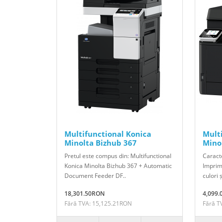
Multifunctional Konica
Mult
Minolta Bizhub 367
Mino
Pretul este compus din: Multifunctional
Caracte
Konica Minolta Bizhub 367 + Automatic
Imprim
Document Feeder DF..
culori 
18,301.50RON
4,099
Fără TVA: 15,125.21RON
Fără T