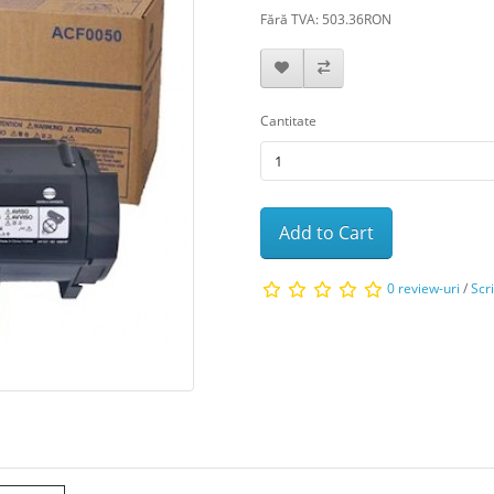
Fără TVA: 503.36RON
Cantitate
Add to Cart
0 review-uri
/
Scr