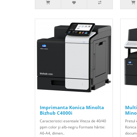
Imprimanta Konica Minolta
Mult
Bizhub C4000i
Mino
Caracteristici esentiale Viteza de 40/40
Pretul 
ppm color şi alb-negru Formate hârtie:
Konica
A6-A4, dimen..
docume