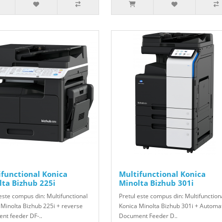
ifunctional Konica
Multifunctional Konica
lta Bizhub 225i
Minolta Bizhub 301i
este compus din: Multifunctional
Pretul este compus din: Multifunction
 Minolta Bizhub 225i + reverse
Konica Minolta Bizhub 301i + Automa
nt feeder DF-..
Document Feeder D..