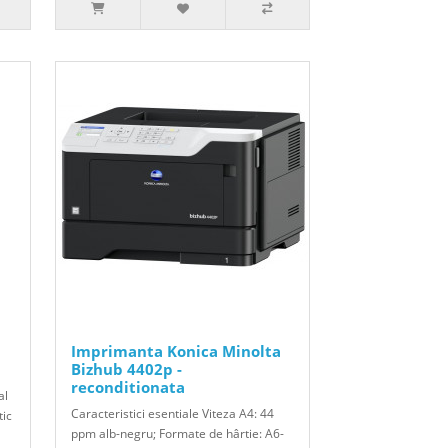
Imprimanta Konica Minolta
Bizhub 4402p -
reconditionata
al
Caracteristici esentiale Viteza A4: 44
tic
ppm alb-negru; Formate de hârtie: A6-