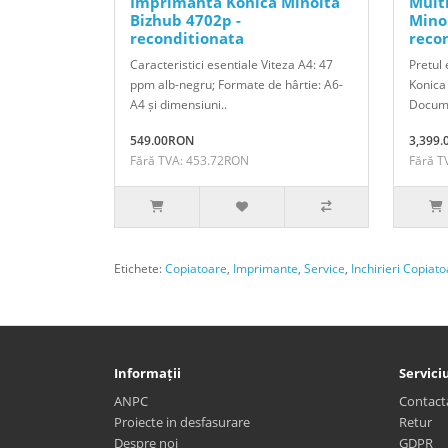
Imprimanta Konica Minolta
Mult
Bizhub 4702p -
Minol
reconditionata
reco
Caracteristici esentiale Viteza A4: 47
Pretul 
ppm alb-negru; Formate de hârtie: A6-
Konica
A4 și dimensiuni..
Docume
549.00RON
3,399
Fără TVA: 453.72RON
Fără T
Etichete:
Copiatoare
,
Imprimante
,
Service
,
Inchirieri Copiat
Informații
Serviciu
ANPC
Contact
Proiecte in desfasurare
Retur
Despre noi
GDPR