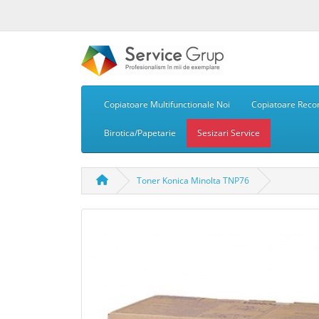
Copiatoare Multifunctionale Noi
Copiatoare Recon
Birotica/Papetarie
Sesizari Service
Toner Konica Minolta TNP76