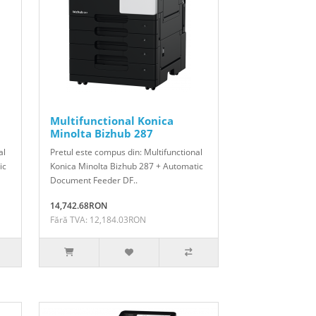
Multifunctional Konica
Minolta Bizhub 287
al
Pretul este compus din: Multifunctional
ic
Konica Minolta Bizhub 287 + Automatic
Document Feeder DF..
14,742.68RON
Fără TVA: 12,184.03RON