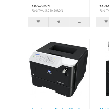
6,099.00RON
6,506
Fără TVA: 5,040.50RON
Fără T