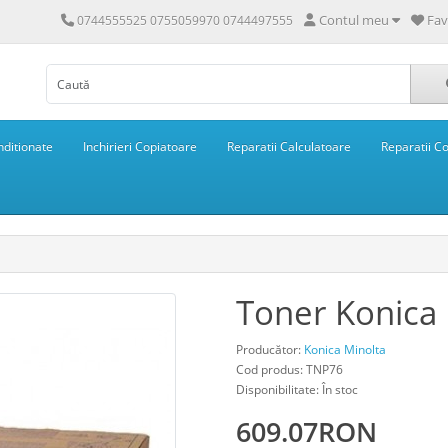
Contul meu
Fav
0744555525 0755059970 0744497555
ditionate
Inchirieri Copiatoare
Reparatii Calculatoare
Reparatii C
Toner Konica
Producător:
Konica Minolta
Cod produs: TNP76
Disponibilitate: În stoc
609.07RON