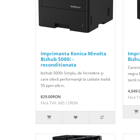
Imprimanta Konica Minolta
Impr
Bizhub 5000i -
Bizh
reconditionata
Caracte
bizhub 5000i Simplu, de încredere şi
negru 
care oferă performanţă la calitate înaltă
tactil c
50 ppm alb-n..
4,049
829.00RON
Fără T
Fără TVA: 685.12RON