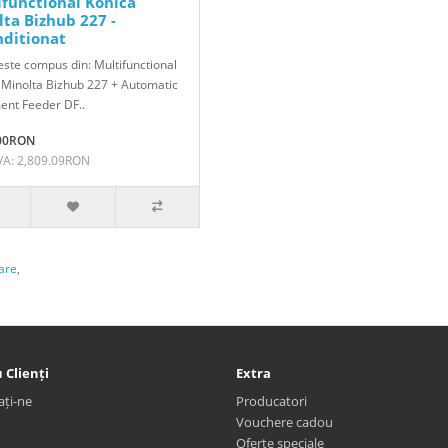
ifunctional Konica
ta Bizhub 227 -
nditionat
este compus din: Multifunctional
 Minolta Bizhub 227 + Automatic
nt Feeder DF..
.00RON
VA: 2,809.09RON
oare
,
 Clienți
Extra
ați-ne
Producatori
Vouchere cadou
Oferte speciale