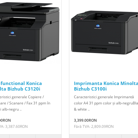
ifunctional Konica
Imprimanta Konica Minolt
lta Bizhub C3120i
Bizhub C3100i
ristici generale Copiere /
Caracteristici generale Imprimantă
are / Scanare / Fax 31 ppm în
color A4 31 ppm color și alb-negruBl
și alb-negru ..
& white ..
.00RON
3,399.00RON
VA: 3,387.60RON
Fără TVA: 2,809.09RON