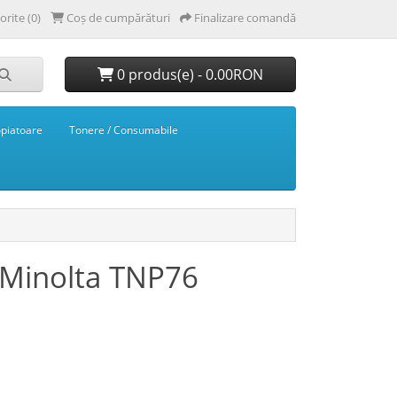
orite (0)
Coș de cumpărături
Finalizare comandă
0 produs(e) - 0.00RON
opiatoare
Tonere / Consumabile
 Minolta TNP76