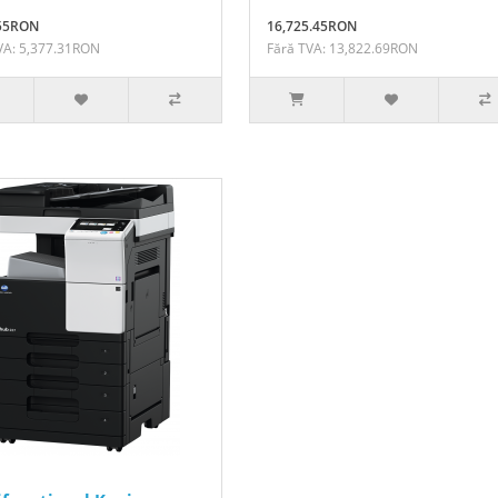
.55RON
16,725.45RON
VA: 5,377.31RON
Fără TVA: 13,822.69RON