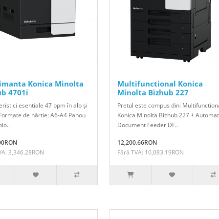
imanta Konica Minolta
Multifunctional Konica
ub 4701i
Minolta Bizhub 227
ristici esentiale 47 ppm în alb și
Pretul este compus din: Multifunction
Formate de hârtie: A6-A4 Panou
Konica Minolta Bizhub 227 + Automat
olo..
Document Feeder DF..
.00RON
12,200.66RON
VA: 3,346.28RON
Fără TVA: 10,083.19RON