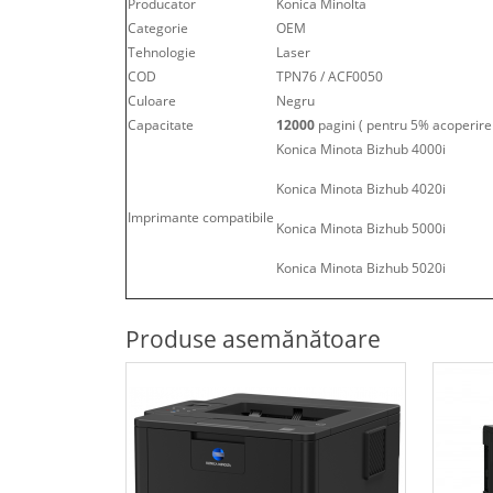
Producator
Konica Minolta
Categorie
OEM
Tehnologie
Laser
COD
TPN76 / ACF0050
Culoare
Negru
Capacitate
12000
pagini ( pentru 5% acoperire
Konica Minota Bizhub 4000i
Konica Minota Bizhub 4020i
Imprimante compatibile
Konica Minota Bizhub 5000i
Konica Minota Bizhub 5020i
Produse asemănătoare