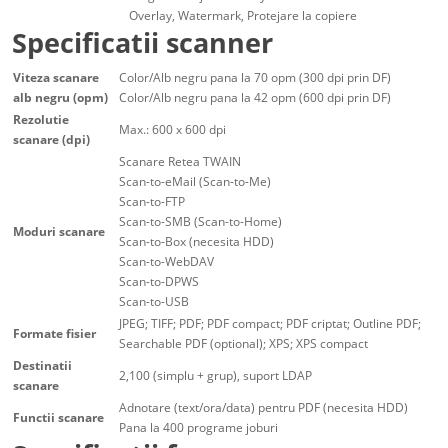
Overlay, Watermark, Protejare la copiere
Specificatii scanner
Viteza scanare
Color/Alb negru pana la 70 opm (300 dpi prin DF)
alb negru (opm)
Color/Alb negru pana la 42 opm (600 dpi prin DF)
Rezolutie
Max.: 600 x 600 dpi
scanare (dpi)
Scanare Retea TWAIN
Scan-to-eMail (Scan-to-Me)
Scan-to-FTP
Scan-to-SMB (Scan-to-Home)
Moduri scanare
Scan-to-Box (necesita HDD)
Scan-to-WebDAV
Scan-to-DPWS
Scan-to-USB
JPEG; TIFF; PDF; PDF compact; PDF criptat; Outline PDF;
Formate fisier
Searchable PDF (optional); XPS; XPS compact
Destinatii
2,100 (simplu + grup), suport LDAP
scanare
Adnotare (text/ora/data) pentru PDF (necesita HDD)
Functii scanare
Pana la 400 programe joburi