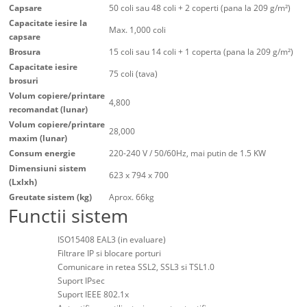
Capsare
50 coli sau 48 coli + 2 coperti (pana la 209 g/m²)
Capacitate iesire la
Max. 1,000 coli
capsare
Brosura
15 coli sau 14 coli + 1 coperta (pana la 209 g/m²)
Capacitate iesire
75 coli (tava)
brosuri
Volum copiere/printare
4,800
recomandat (lunar)
Volum copiere/printare
28,000
maxim (lunar)
Consum energie
220-240 V / 50/60Hz, mai putin de 1.5 KW
Dimensiuni sistem
623 x 794 x 700
(Lxlxh)
Greutate sistem (kg)
Aprox. 66kg
Functii sistem
ISO15408 EAL3 (in evaluare)
Filtrare IP si blocare porturi
Comunicare in retea SSL2, SSL3 si TSL1.0
Suport IPsec
Suport IEEE 802.1x