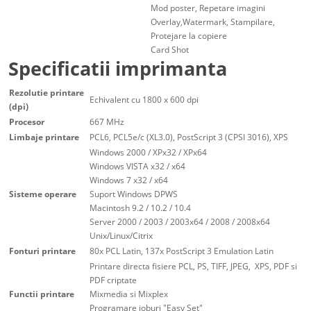
Mod poster, Repetare imagini
Overlay,Watermark, Stampilare,
Protejare la copiere
Card Shot
Specificatii imprimanta
Rezolutie printare
Echivalent cu 1800 x 600 dpi
(dpi)
Procesor
667 MHz
Limbaje printare
PCL6, PCL5e/c (XL3.0), PostScript 3 (CPSI 3016), XPS
Windows 2000 / XPx32 / XPx64
Windows VISTA x32 / x64
Windows 7 x32 / x64
Sisteme operare
Suport Windows DPWS
Macintosh 9.2 / 10.2 / 10.4
Server 2000 / 2003 / 2003x64 / 2008 / 2008x64
Unix/Linux/Citrix
Fonturi printare
80x PCL Latin, 137x PostScript 3 Emulation Latin
Printare directa fisiere PCL, PS, TIFF, JPEG, XPS, PDF si
PDF criptate
Functii printare
Mixmedia si Mixplex
Programare joburi "Easy Set"