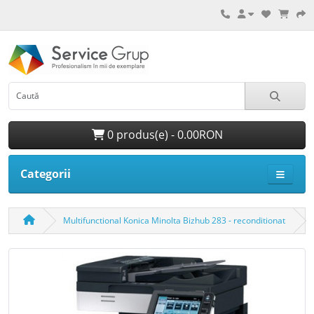
0 produs(e) - 0.00RON
Categorii
Multifunctional Konica Minolta Bizhub 283 - reconditionat