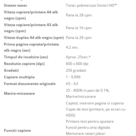
Sistem toner
Toner polimerizat Simitri HD™
Viteza copiere/printare A4 alb
Pana la 28 cpm
negru (cpm)
Viteza copiere/printare A3 alb
Pana la 16 cpm
negru (cpm)
Viteza duplex A4 alb negru (cpm)
Pana la 28 cpm
Prima pagina copiata/printata
4.2 sec.
alb negru (sec)
Timpul de incalzire (sec)
Aprox. 25sec.*
Rezolutie copiere (dpi)
600 x 600 dpi
Gradatii
256 gradatii
Copiere multipla
1 - 9,999
Format documente originale
A5 - A3
25 - 400% in pasi de 0.1%,
Marire-micsorare
Marire/micsorare
Capitol, inserare pagina si coperta
Copie de test (printare, pe ecran cu
HDD)
Printare test pentru ajustare
Functii pentru arta digitala
Functii copiere
Memorare setari joburi