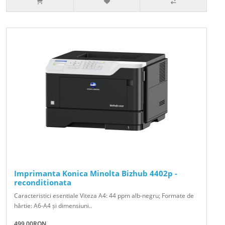
Imprimanta Konica Minolta Bizhub 4402p -
reconditionata
Caracteristici esentiale Viteza A4: 44 ppm alb-negru; Formate de
hârtie: A6-A4 și dimensiuni..
499.00RON