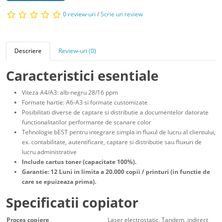
0 review-uri
/
Scrie un review
Descriere
Review-uri (0)
Caracteristici esentiale
Viteza A4/A3: alb-negru 28/16 ppm
Formate hartie: A6-A3 si formate customizate
Posibilitati diverse de captare si distributie a documentelor datorate
functionalitatilor performante de scanare color
Tehnologie bEST pentru integrare simpla in fluxul de lucru al clientului,
ex. contabilitate, autentificare, captare si distributie sau fluxuri de
lucru administrative
Include cartus toner (capacitate 100%).
Garantie: 12 Luni in limita a 20.000 copii / printuri (in functie de
care se epuizeaza prima).
Specificatii copiator
Proces copiere
Laser electrostatic, Tandem, indirect