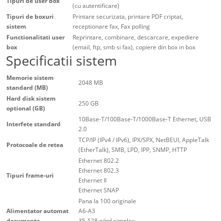
Tipuri de user box
(cu autentificare)
Tipuri de boxuri
Printare securizata, printare PDF criptat,
sistem
receptionare fax, Fax polling
Functionalitati user
Reprintare, combinare, descarcare, expediere
box
(email, ftp, smb si fax), copiere din box in box
Specificatii sistem
Memorie sistem
2048 MB
standard (MB)
Hard disk sistem
250 GB
optional (GB)
10Base-T/100Base-T/1000Base-T Ethernet, USB
Interfete standard
2.0
TCP/IP (IPv4 / IPv6), IPX/SPX, NetBEUI, AppleTalk
Protocoale de retea
(EtherTalk), SMB, LPD, IPP, SNMP, HTTP
Ethernet 802.2
Ethernet 802.3
Tipuri frame-uri
Ethernet II
Ethernet SNAP
Pana la 100 originale
Alimentator automat
A6-A3
documente
35-128 g/m² simplex