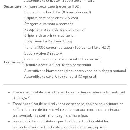
Autentificare utilizatori, raport autentificare
Securitate
Printare securizata (necesita HDD)
Suprascriere hard disc (8 tipuri standard)
Criptare date hard disc (AES 256)
Stergere automata a memoriei
Receptionare confidentiala a faxurilor
Criptare date printare utilizator
Copy Guard si Password Copy
Pana la 1000 conturi utilizator (100 conturi fara HDD)
Suport Active Directory
(nume utilizator + parola + email + director smb)
Contorizare
Definire acces la functiile echipamentului
Autentificare biometrica (dispunerea venelor in deget) optional
Autentificare card IC (cititor card IC) optional
Toate specificatiile privind capacitatea hartiei se refera la formatul A4
2
de 80g/m
.
Toate specificatiile privind viteza de scanare, copiere sau printare se
refera la hartie de format A4 ce este scanata, copiata sau printata
transversal, in sistem multipagina, simpla fata.
Suportul si disponibilitatea specificatiilor si functionalitatilor
prezentate variaza functie de sistemul de operare, aplicatii,