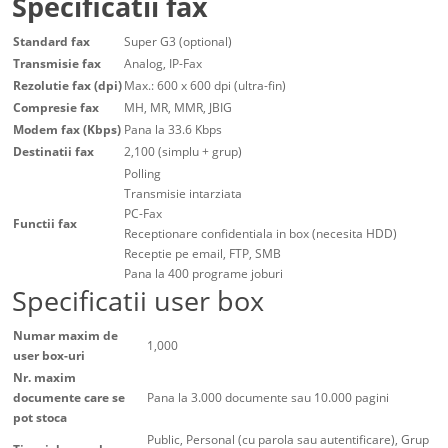
Specificatii fax
Standard fax
Super G3 (optional)
Transmisie fax
Analog, IP-Fax
Rezolutie fax (dpi)
Max.: 600 x 600 dpi (ultra-fin)
Compresie fax
MH, MR, MMR, JBIG
Modem fax (Kbps)
Pana la 33.6 Kbps
Destinatii fax
2,100 (simplu + grup)
Polling
Transmisie intarziata
PC-Fax
Functii fax
Receptionare confidentiala in box (necesita HDD)
Receptie pe email, FTP, SMB
Pana la 400 programe joburi
Specificatii user box
Numar maxim de
1,000
user box-uri
Nr. maxim
documente care se
Pana la 3.000 documente sau 10.000 pagini
pot stoca
Public, Personal (cu parola sau autentificare), Grup