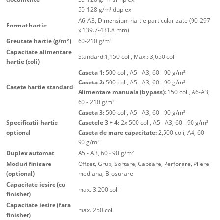
50-128 g/m² duplex
A6-A3, Dimensiuni hartie particularizate (90-297
Format hartie
x 139.7-431.8 mm)
Greutate hartie (g/m²)
60-210 g/m²
Capacitate alimentare
Standard:1,150 coli, Max.: 3,650 coli
hartie (coli)
Caseta 1:
500 coli, A5 - A3, 60 - 90 g/m²
Caseta 2:
500 coli, A5 - A3, 60 - 90 g/m²
Casete hartie standard
Alimentare manuala (bypass):
150 coli, A6-A3,
60 - 210 g/m²
Caseta 3:
500 coli, A5 - A3, 60 - 90 g/m²
Specificatii hartie
Casetele 3 + 4:
2x 500 coli, A5 - A3, 60 - 90 g/m²
optional
Caseta de mare capacitate:
2,500 coli, A4, 60 -
90 g/m²
Duplex automat
A5 - A3, 60 - 90 g/m²
Moduri finisare
Offset, Grup, Sortare, Capsare, Perforare, Pliere
(optional)
mediana, Brosurare
Capacitate iesire (cu
max. 3,200 coli
finisher)
Capacitate iesire (fara
max. 250 coli
finisher)