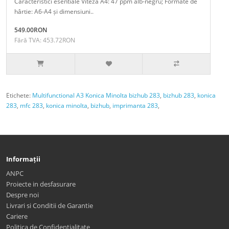
Caracteristici esentiale Viteza A4: 47 ppm alb-negru; Formate de
hârtie: A6-A4 și dimensiuni..
549.00RON
Fără TVA: 453.72RON
Etichete:
Multifunctional A3 Konica Minolta bizhub 283
,
bizhub 283
,
konica
283
,
mfc 283
,
konica minolta
,
bizhub
,
imprimanta 283
,
Informații
ANPC
Proiecte in desfasurare
Despre noi
Livrari si Conditii de Garantie
Cariere
Politica de Confidentialitate