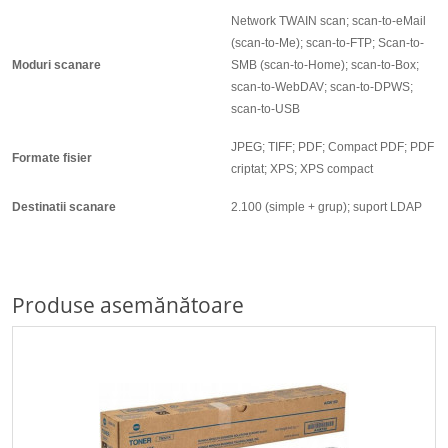
Network TWAIN scan; scan-to-eMail
(scan-to-Me); scan-to-FTP; Scan-to-
Moduri scanare
SMB (scan-to-Home); scan-to-Box;
scan-to-WebDAV; scan-to-DPWS;
scan-to-USB
JPEG; TIFF; PDF; Compact PDF; PDF
Formate fisier
criptat; XPS; XPS compact
Destinatii scanare
2.100 (simple + grup); suport LDAP
Produse asemănătoare