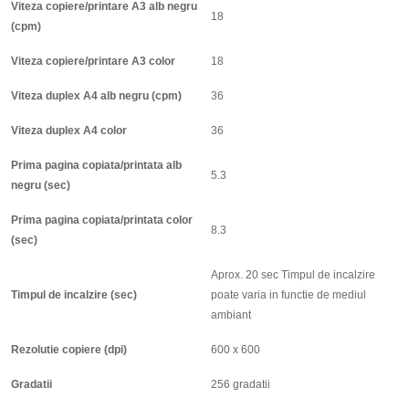
Viteza copiere/printare A3 alb negru
18
(cpm)
Viteza copiere/printare A3 color
18
Viteza duplex A4 alb negru (cpm)
36
Viteza duplex A4 color
36
Prima pagina copiata/printata alb
5.3
negru (sec)
Prima pagina copiata/printata color
8.3
(sec)
Aprox. 20 sec Timpul de incalzire
Timpul de incalzire (sec)
poate varia in functie de mediul
ambiant
Rezolutie copiere (dpi)
600 x 600
Gradatii
256 gradatii