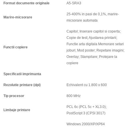
Format documente originale
A5-SRA3
25-400% in pasi de 0,1%, marire-
Marire-micsorare
micsorare automata
Capitol; Inserare capitol si coperta;
Copie de test; Ajustarea printarii;
Functie arta digitala Memorare setari
Functii copiere
joburi; Mod poster; Repetare imagini;
Overlay; Stampilare; Protejare la
copiere
Specificatii imprimanta
Rezolutie printare (dpi)
Echivalent cu 1.800 x 600
Tip procesor
800 MHz
PCL 6c (PCL 5c + XL3.0);
Limbaje printare
PostScript 3 (CPSI 3017)
Windows 2000/XP/XP64