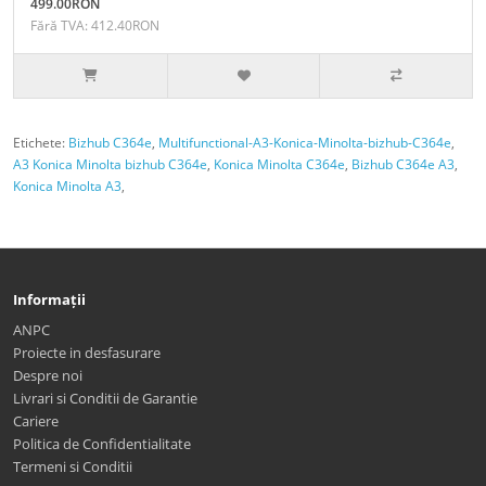
499.00RON
Fără TVA: 412.40RON
Etichete:
Bizhub C364e
,
Multifunctional-A3-Konica-Minolta-bizhub-C364e
,
A3 Konica Minolta bizhub C364e
,
Konica Minolta C364e
,
Bizhub C364e A3
,
Konica Minolta A3
,
Informații
ANPC
Proiecte in desfasurare
Despre noi
Livrari si Conditii de Garantie
Cariere
Politica de Confidentialitate
Termeni si Conditii