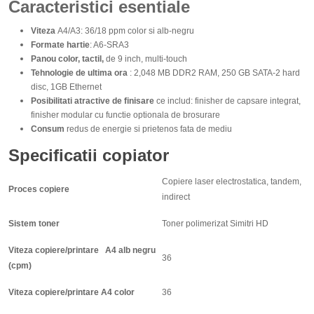
Caracteristici esentiale
Viteza
A4/A3: 36/18 ppm color si alb-negru
Formate hartie
: A6-SRA3
Panou color, tactil,
de 9 inch, multi-touch
Tehnologie de ultima ora
: 2,048 MB DDR2 RAM, 250 GB SATA-2 hard
disc, 1GB Ethernet
Posibilitati atractive de finisare
ce includ: finisher de capsare integrat,
finisher modular cu functie optionala de brosurare
Consum
redus de energie si prietenos fata de mediu
Specificatii copiator
Copiere laser electrostatica, tandem,
Proces copiere
indirect
Sistem toner
Toner polimerizat Simitri HD
Viteza copiere/printare A4 alb negru
36
(cpm)
Viteza copiere/printare A4 color
36