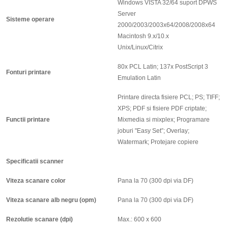
Windows VISTA 32/64 suport DPWS
Server
Sisteme operare
2000/2003/2003x64/2008/2008x64
Macintosh 9.x/10.x
Unix/Linux/Citrix
80x PCL Latin; 137x PostScript 3
Fonturi printare
Emulation Latin
Printare directa fisiere PCL; PS; TIFF;
XPS; PDF si fisiere PDF criptate;
Functii printare
Mixmedia si mixplex; Programare
joburi "Easy Set”; Overlay;
Watermark; Protejare copiere
Specificatii scanner
Viteza scanare color
Pana la 70 (300 dpi via DF)
Viteza scanare alb negru (opm)
Pana la 70 (300 dpi via DF)
Rezolutie scanare (dpi)
Max.: 600 x 600