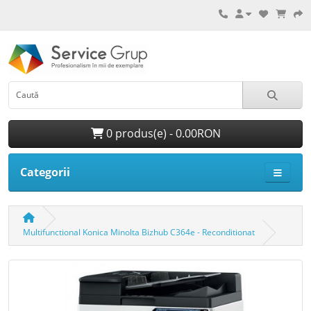
0 produs(e) - 0.00RON
Categorii
Multifunctional Konica Minolta Bizhub C364e - Reconditionat