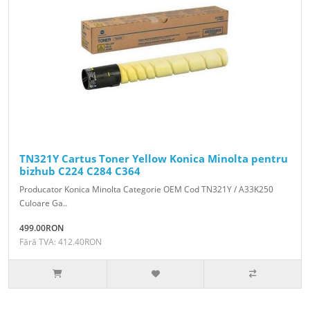
TN321Y Cartus Toner Yellow Konica Minolta pentru
bizhub C224 C284 C364
Producator Konica Minolta Categorie OEM Cod TN321Y / A33K250
Culoare Ga..
499.00RON
Fără TVA: 412.40RON