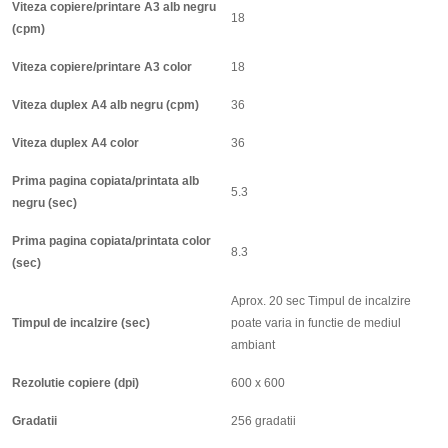
Viteza copiere/printare A3 alb negru
18
(cpm)
Viteza copiere/printare A3 color
18
Viteza duplex A4 alb negru (cpm)
36
Viteza duplex A4 color
36
Prima pagina copiata/printata alb
5.3
negru (sec)
Prima pagina copiata/printata color
8.3
(sec)
Aprox. 20 sec Timpul de incalzire
Timpul de incalzire (sec)
poate varia in functie de mediul
ambiant
Rezolutie copiere (dpi)
600 x 600
Gradatii
256 gradatii