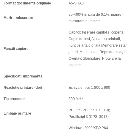
Format documente originale
A5-SRA3
25-400% in pasi de 0,1%, marire-
Marire-micsorare
micsorare automata
Capitol; Inserare capitol si coperta;
Copie de test; Ajustarea printarii;
Functie arta digitala Memorare setari
Functii copiere
joburi; Mod poster; Repetare imagini;
Overlay; Stampilare; Protejare la
copiere
Specificatii imprimanta
Rezolutie printare (dpi)
Echivalent cu 1.800 x 600
Tip procesor
800 MHz
PCL 6c (PCL 5c + XL3.0);
Limbaje printare
PostScript 3 (CPSI 3017)
Windows 2000/XP/XP64