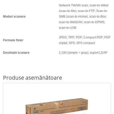
Network TWAIN scan; scan-to-eMail
(scan-to-Me); scan-to-FTP; Scan-to-
Moduri scanare
SMB (scan-to-Home); scan-to-Box;
scan-to-WebDAV; scan-to-DPWS;
scan-to-USB
JPEG; TIFF; PDF; Compact PDF; PDF
Formate fisier
criptat; XPS; XPS compact
Destinatii scanare
2.100 (simple + grup); suport LDAP
Produse asemănătoare