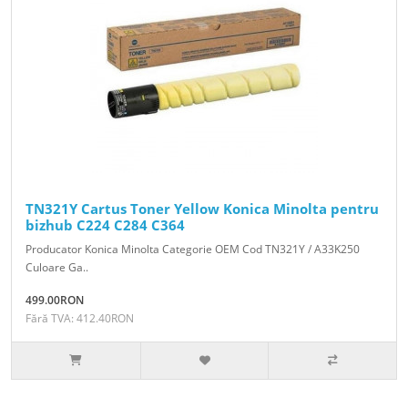
TN321Y Cartus Toner Yellow Konica Minolta pentru
bizhub C224 C284 C364
Producator Konica Minolta Categorie OEM Cod TN321Y / A33K250
Culoare Ga..
499.00RON
Fără TVA: 412.40RON