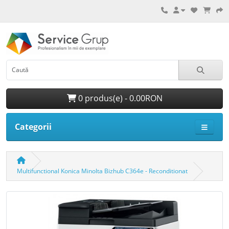
0 produs(e) - 0.00RON
Categorii
Multifunctional Konica Minolta Bizhub C364e - Reconditionat