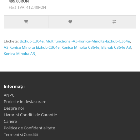
499.00RON
Fără TVA: 412.40RON
Etichete:
Bizhub C364e
,
Multifunctional-A3-Konica-Minolta-bizhub-C364e
,
A3 Konica Minolta bizhub C364e
,
Konica Minolta C364e
,
Bizhub C364e A3
,
Konica Minolta A3
,
Informații
ANPC
Proiecte in desfasurare
Despre noi
Livrari si Conditii de Garantie
Cariere
Politica de Confidentialitate
Termeni si Conditii