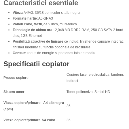
Caracteristici esentiale
Viteza
A4/A3: 36/18 ppm color si alb-negru
Formate hartie
: A6-SRA3
Panou color, tactil,
de 9 inch, multi-touch
Tehnologie de ultima ora
: 2,048 MB DDR2 RAM, 250 GB SATA-2 hard
disc, 1GB Ethernet
Posibilitati atractive de finisare
ce includ: finisher de capsare integrat,
finisher modular cu functie optionala de brosurare
Consum
redus de energie si prietenos fata de mediu
Specificatii copiator
Copiere laser electrostatica, tandem,
Proces copiere
indirect
Sistem toner
Toner polimerizat Simitri HD
Viteza copiere/printare A4 alb negru
36
(cpm)
Viteza copiere/printare A4 color
36