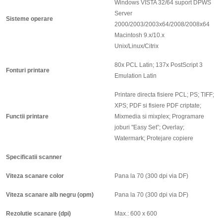
Windows VISTA 32/64 suport DPWS
Server
Sisteme operare
2000/2003/2003x64/2008/2008x64
Macintosh 9.x/10.x
Unix/Linux/Citrix
80x PCL Latin; 137x PostScript 3
Fonturi printare
Emulation Latin
Printare directa fisiere PCL; PS; TIFF;
XPS; PDF si fisiere PDF criptate;
Functii printare
Mixmedia si mixplex; Programare
joburi "Easy Set”; Overlay;
Watermark; Protejare copiere
Specificatii scanner
Viteza scanare color
Pana la 70 (300 dpi via DF)
Viteza scanare alb negru (opm)
Pana la 70 (300 dpi via DF)
Rezolutie scanare (dpi)
Max.: 600 x 600