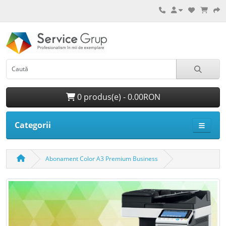
0 produs(e) - 0.00RON
Categorii
Abonament Color A3 Premium Business