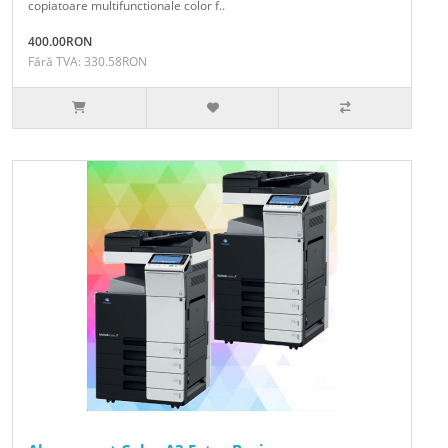
copiatoare multifunctionale color f..
400.00RON
Fără TVA: 330.58RON