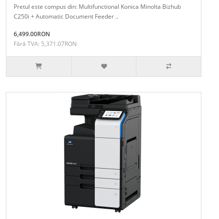
Pretul este compus din: Multifunctional Konica Minolta Bizhub
C250i + Automatic Document Feeder ..
6,499.00RON
Fără TVA: 5,371.07RON