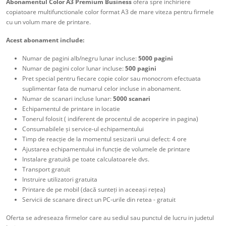
Abonamentul Color A3 Premium Business
ofera spre inchiriere
copiatoare multifunctionale color format A3 de mare viteza pentru firmele
cu un volum mare de printare.
Acest abonament include:
Numar de pagini alb/negru lunar incluse:
5000 pagini
Numar de pagini color lunar incluse:
500 pagini
Pret special pentru fiecare copie color sau monocrom efectuata
suplimentar fata de numarul celor incluse in abonament.
Numar de scanari incluse lunar:
5000 scanari
Echipamentul de printare in locatie
Tonerul folosit ( indiferent de procentul de acoperire in pagina)
Consumabilele și service-ul echipamentului
Timp de reacție de la momentul sesizarii unui defect: 4 ore
Ajustarea echipamentului in funcție de volumele de printare
Instalare gratuită pe toate calculatoarele dvs.
Transport gratuit
Instruire utilizatori gratuita
Printare de pe mobil (dacă sunteți in aceeași rețea)
Servicii de scanare direct un PC-urile din retea - gratuit
Oferta se adreseaza firmelor care au sediul sau punctul de lucru in judetul