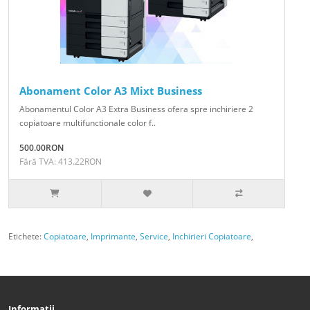
Abonament Color A3 Mixt Business
Abonamentul Color A3 Extra Business ofera spre inchiriere 2
copiatoare multifunctionale color f..
500.00RON
Fără TVA: 413.22RON
Etichete:
Copiatoare
,
Imprimante
,
Service
,
Inchirieri Copiatoare
,
Informații