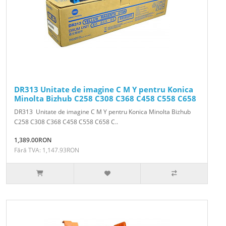
DR313 Unitate de imagine C M Y pentru Konica
Minolta Bizhub C258 C308 C368 C458 C558 C658
DR313 Unitate de imagine C M Y pentru Konica Minolta Bizhub
C258 C308 C368 C458 C558 C658 C..
1,389.00RON
Fără TVA: 1,147.93RON