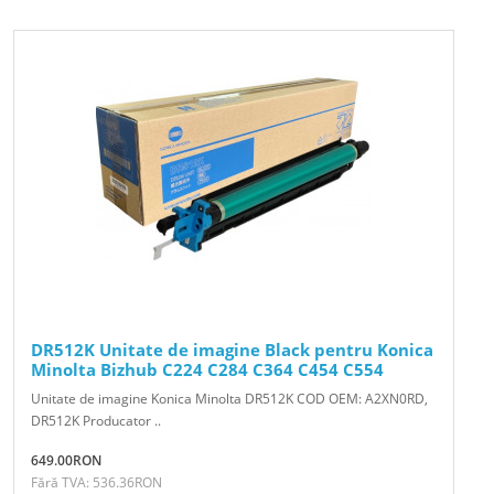
DR512K Unitate de imagine Black pentru Konica
Minolta Bizhub C224 C284 C364 C454 C554
Unitate de imagine Konica Minolta DR512K COD OEM: A2XN0RD,
DR512K Producator ..
649.00RON
Fără TVA: 536.36RON