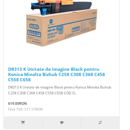
DR313 K Unitate de imagine Black pentru
Konica Minolta Bizhub C258 C308 C368 C458
C558 C658
DR313 K Unitate de imagine Black pentru Konica Minolta Bizhub
C258 C308 C368 C458 C558 C658 COD O..
619.00RON
Fără TVA: 511.57RON