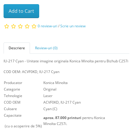
Add to Cart
0 review-uri
/
Scrie un review
Descriere
Review-uri (0)
IU-217 Cyan - Unitate imagine originala Konica Minolta pentru Bizhub C257i
COD OEM: ACVF0KD, IU-217 Cyan
Producator
Konica Minolta
Categorie
Original
Tehnologie
Laser
COD OEM
ACVF0KD, IU-217 Cyan
Culoare
Cyan (C)
Capacitate
aprox. 87.000 printuri
pentru Konica
Minolta C257i.
(cu o acoperire de 5%)