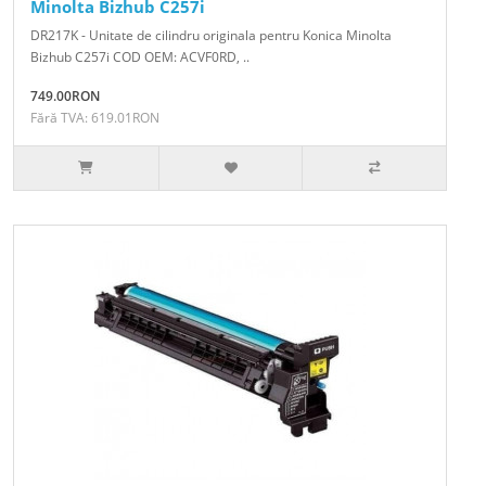
Minolta Bizhub C257i
DR217K - Unitate de cilindru originala pentru Konica Minolta
Bizhub C257i COD OEM: ACVF0RD, ..
749.00RON
Fără TVA: 619.01RON