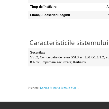
Timp de încălzire
A
Limbajul descrierii paginii
P
Caracteristicile sistemului
Securitate
SSL2;
Comunicație de rețea SSL3 și TLS1.0/1.1/1.2;
su
802.1x;
Imprimare securizată;
Kerberos
Etichete:
Konica Minolta Bizhub 5001i
,