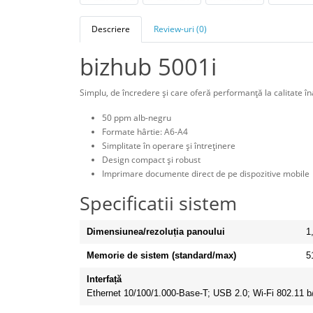
Descriere
Review-uri (0)
bizhub 5001i
Simplu, de încredere şi care oferă performanţă la calitate în
50 ppm alb-negru
Formate hârtie: A6-A4
Simplitate în operare şi întreţinere
Design compact şi robust
Imprimare documente direct de pe dispozitive mobile
Specificatii sistem
Dimensiunea/rezoluția panoului
1
Memorie de sistem (standard/max)
5
Interfață
Ethernet 10/100/1.000-Base-T;
USB 2.0;
Wi-Fi 802.11 b