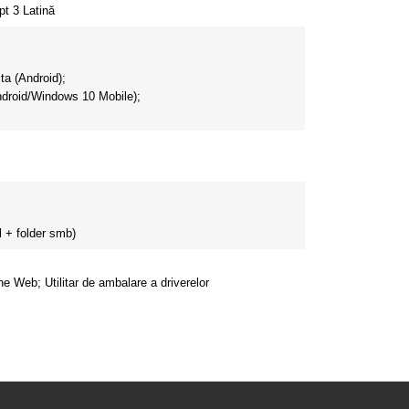
t 3 Latină
ta (Android);
ndroid/Windows 10 Mobile);
l + folder smb)
ne Web;
Utilitar de ambalare a driverelor