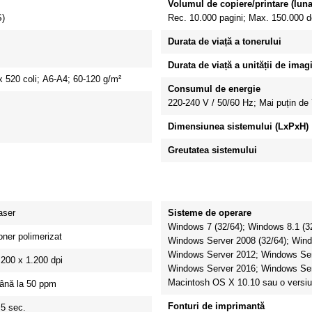
Volumul de copiere/printare (luna
)
Rec.
10.000 pagini;
Max.
150.000 d
Durata de viață a tonerului
Durata de viață a unității de imagi
x 520 coli;
A6-A4;
60-120 g/m²
Consumul de energie
220-240 V / 50/60 Hz;
Mai puțin de
Dimensiunea sistemului (LxPxH)
Greutatea sistemului
aser
Sisteme de operare
Windows 7 (32/64);
Windows 8.1 (3
oner polimerizat
Windows Server 2008 (32/64);
Wind
Windows Server 2012;
Windows Ser
.200 x 1.200 dpi
Windows Server 2016;
Windows Ser
Macintosh OS X 10.10 sau o versiun
ână la 50 ppm
Fonturi de imprimantă
,5 sec.