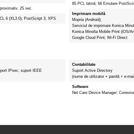
85 PCL latină;
66 Emulare PostScrip
proximativ.
25 sec.
Imprimare mobilă
CL 6 (XL3.0);
PostScript 3;
XPS
Mopria (Android);
Serviciul de imprimare Konica Minol
Konica Minolta Mobile Print (iOS/A
Google Cloud Print;
Wi-Fi Direct
Contabilitate
port IPsec;
suport IEEE
Suport Active Directory
(nume de utilizator + parolă + e-mai
Software
Net Care Device Manager;
Conexiu