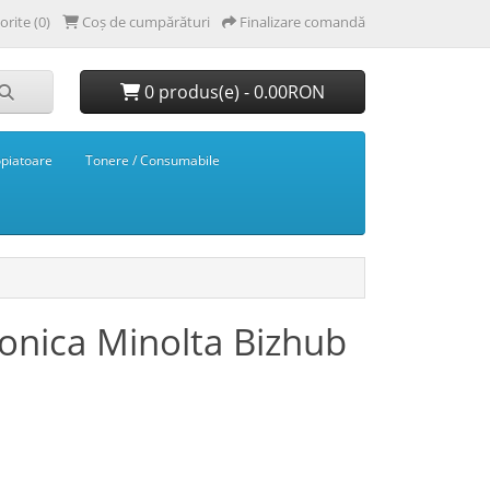
orite (0)
Coș de cumpărături
Finalizare comandă
0 produs(e) - 0.00RON
opiatoare
Tonere / Consumabile
onica Minolta Bizhub