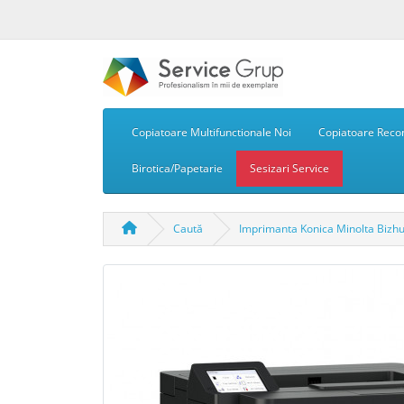
Copiatoare Multifunctionale Noi
Copiatoare Recon
Birotica/Papetarie
Sesizari Service
Caută
Imprimanta Konica Minolta Bizh