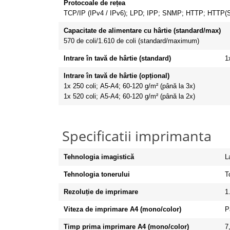
Protocoale de rețea
TCP/IP (IPv4 / IPv6);
LPD;
IPP;
SNMP;
HTTP;
HTTP(S
Capacitate de alimentare cu hârtie (standard/max)
570 de coli/1.610 de coli (standard/maximum)
Intrare în tavă de hârtie (standard)
1
Intrare în tavă de hârtie (opțional)
1x 250 coli;
A5-A4;
60-120 g/m² (până la 3x)
1x 520 coli;
A5-A4;
60-120 g/m² (până la 2x)
Specificatii imprimanta
Tehnologia imagistică
L
Tehnologia tonerului
T
Rezoluție de imprimare
1
Viteza de imprimare A4 (mono/color)
P
Timp prima imprimare A4 (mono/color)
7