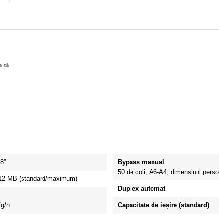
altă
,8”
Bypass manual
50 de coli;
A6-A4;
dimensiuni perso
12 MB (standard/maximum)
Duplex automat
/g/n
Capacitate de ieșire (standard)