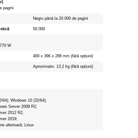
r)
e pagini
Negru până la 20.000 de pagini
stică
50.000
 770 W
400 x 396 x 288 mm (fără opțiuni)
Aproximativ.
13,2 kg (fără opțiuni)
2/64);
Windows 10 (32/64);
ows Server 2008 R2;
ver 2012 R2;
ver 2019;
e ulterioară;
Linux