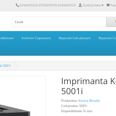
Contul meu
Fav
0744555525 0755059970 0744497555
ditionate
Inchirieri Copiatoare
Reparatii Calculatoare
Reparatii C
ub 5001i
Imprimanta K
5001i
Producător:
Konica Minolta
Cod produs: 5001i
Disponibilitate: În stoc