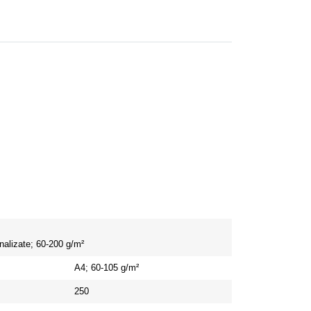
nalizate;
60-200 g/m²
A4;
60-105 g/m²
250