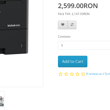
2,599.00RON
Fără TVA: 2,147.93RON
Cantitate
Add to Cart
0 review-uri
/
Scr