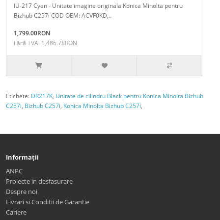
IU-217 Cyan - Unitate imagine originala Konica Minolta pentru
Bizhub C257i COD OEM: ACVF0KD,..
1,799.00RON
Fără TVA: 1,486.78RON
Etichete:
DR217K
,
Unitate de cilindru Black pentru Konica Minolta Bizhub
C257i
,
Bizhub C257i
,
Konica Minolta Bizhub C257i
,
Informații
ANPC
Proiecte in desfasurare
Despre noi
Livrari si Conditii de Garantie
Cariere