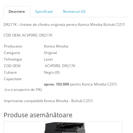
Descriere
Specificații
Review-uri (0)
DR217K - Unitate de cilindru originala pentru Konica Minolta Bizhub C257i
COD OEM: ACVF0RD, DR217K
Producator
Konica Minolta
Categorie
Original
Tehnologie
Laser
COD OEM
ACVF0RD, DR217K
Culoare
Negru (K)
Capacitate
aprox. 102.000
pentru Konica Minolta C257i.
(cu o acoperire de 5%)
Imprimante compatibile
Konica Minolta - Bizhub C257i
Produse asemănătoare