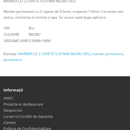
MARKER CD 2 CAPETE 0.5/1MM NEGRU DELI
Marker permanent cu 2 capete de 0.5mm, respectiv 1.0mm. Cerneala non-
toxica, rezistenta la lumina si apa. Se usuca rapid dupa aplicare.
UM
Buc
CULOARE
NEGRU
GROSIME VARF
0.5MM+1MM
Etichete:
MARKER CD 2 CAPETE 0.5/1MM NEGRU DELI
,
marker permanent
,
permanent
,
Informații
ANPC
Proiecte in desfasurare
Despre noi
Livrari si Conditii de Garantie
Cariere
Politica de Confidentialitate