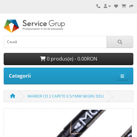
0 produs(e) - 0.00RON
Categorii
MARKER CD 2 CAPETE 0.5/1MM NEGRU DELI