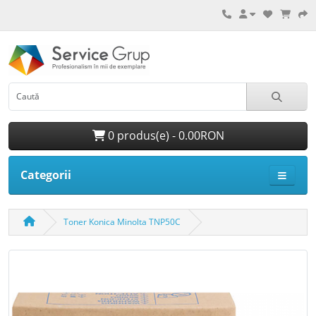
0 produs(e) - 0.00RON
Categorii
Toner Konica Minolta TNP50C