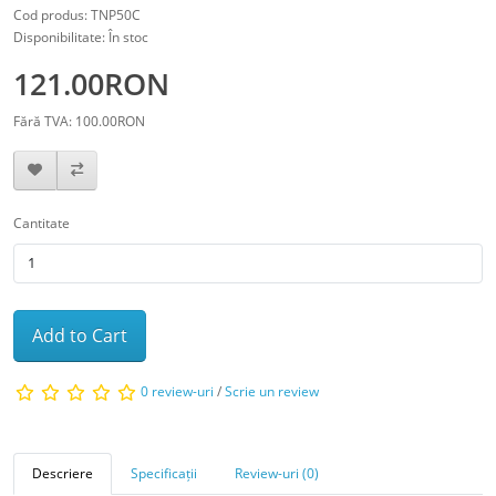
Cod produs: TNP50C
Disponibilitate: În stoc
121.00RON
Fără TVA: 100.00RON
Cantitate
Add to Cart
0 review-uri
/
Scrie un review
Descriere
Specificații
Review-uri (0)