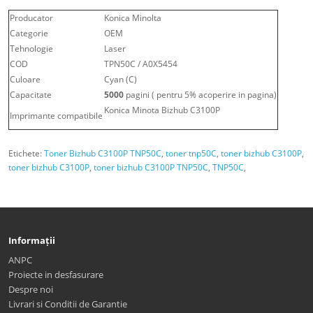
Producator
Konica Minolta
Categorie
OEM
Tehnologie
Laser
COD
TPN50C / A0X5454
Culoare
Cyan (C)
Capacitate
5000
pagini ( pentru 5% acoperire in pagina)
Konica Minota Bizhub C3100P
Imprimante compatibile
Etichete:
Toner Bizhub C3100P TNP50C
,
toner tnp50C
,
toner bizhub C3100P
,
toner bizhub C3100P
,
toner bizhub C3100P TNP50C
,
TNP50C
,
Informații
ANPC
Proiecte in desfasurare
Despre noi
Livrari si Conditii de Garantie